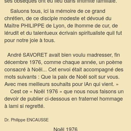
ses obsèques ont eu lieu dans lintimité familiale.
Saluons tous, ici la mémoire de ce grand
chrétien, de ce disciple modeste et dévoué du
Maître PHILIPPE de Lyon, de lhomme de cur, de
lérudit et du talentueux écrivain spiritualiste quil fut
pour notre joie à tous.
André SAVORET avait bien voulu madresser, fin
décembre 1976, comme chaque année, un poème
consacré à Noël... Cet envoi était accompagné des
mots suivants : Que la paix de Noël soit sur vous.
Avec mes meilleurs souhaits pour lAn qui vient. »
Cest ce « Noël 1976 » que nous nous faisons un
devoir de publier ci-dessous en fraternel hommage
à lami si regretté.
Dr. Philippe ENCAUSSE
Noël 1976