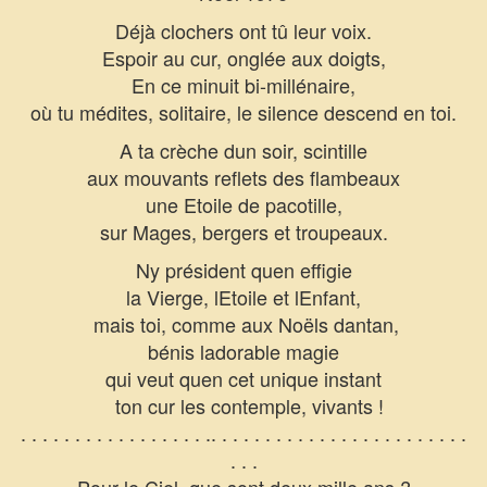
Déjà clochers ont tû leur voix.
Espoir au cur, onglée aux doigts,
En ce minuit bi-millénaire,
où tu médites, solitaire, le silence descend en toi.
A ta crèche dun soir, scintille
aux mouvants reflets des flambeaux
une Etoile de pacotille,
sur Mages, bergers et troupeaux.
Ny président quen effigie
la Vierge, lEtoile et lEnfant,
mais toi, comme aux Noëls dantan,
bénis ladorable magie
qui veut quen cet unique instant
ton cur les contemple, vivants !
. . . . . . . . . . . . . . . . . .. . . . . . . . . . . . . . . . . . . . . . . .
. . .