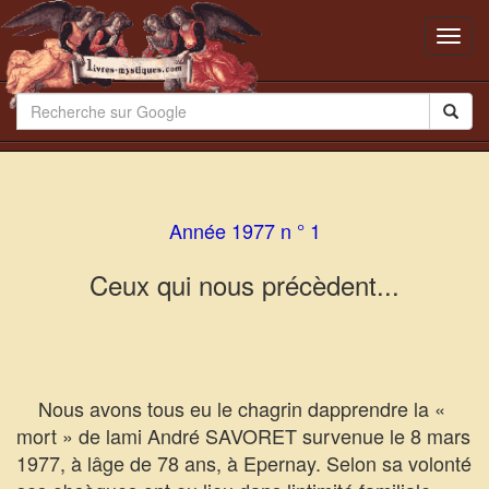
Toggl
navig
Année 1977 n ° 1
Ceux qui nous précèdent...
Nous avons tous eu le chagrin dapprendre la «
mort » de lami André SAVORET survenue le 8 mars
1977, à lâge de 78 ans, à Epernay. Selon sa volonté