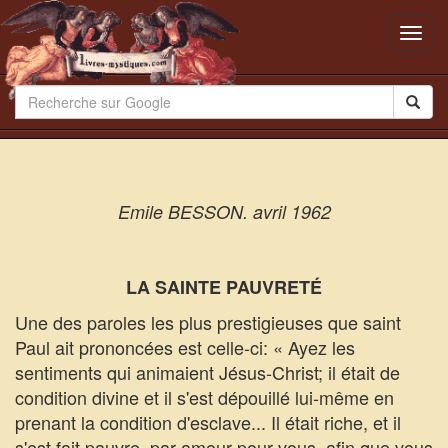
Toggl
navig
Emile BESSON. avril 1962
LA SAINTE PAUVRETÉ
Une des paroles les plus prestigieuses que saint
Paul ait prononcées est celle-ci: « Ayez les
sentiments qui animaient Jésus-Christ; il était de
condition divine et il s'est dépouillé lui-même en
prenant la condition d'esclave... Il était riche, et il
s'est fait pauvre, par amour pour vous, afin que vous