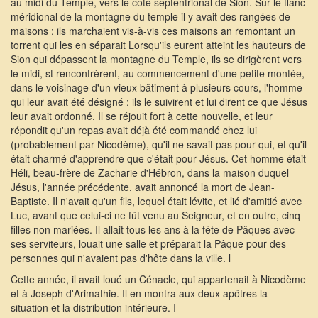
au midi du Temple, vers le côté septentrional de Sion. Sur le flanc
méridional de la montagne du temple il y avait des rangées de
maisons : ils marchaient vis-à-vis ces maisons an remontant un
torrent qui les en séparait Lorsqu'ils eurent atteint les hauteurs de
Sion qui dépassent la montagne du Temple, ils se dirigèrent vers
le midi, st rencontrèrent, au commencement d'une petite montée,
dans le voisinage d'un vieux bâtiment à plusieurs cours, l'homme
qui leur avait été désigné : ils le suivirent et lui dirent ce que Jésus
leur avait ordonné. Il se réjouit fort à cette nouvelle, et leur
répondit qu'un repas avait déjà été commandé chez lui
(probablement par Nicodème), qu'il ne savait pas pour qui, et qu'il
était charmé d'apprendre que c'était pour Jésus. Cet homme était
Héli, beau-frère de Zacharie d'Hébron, dans la maison duquel
Jésus, l'année précédente, avait annoncé la mort de Jean-
Baptiste. Il n'avait qu'un fils, lequel était lévite, et lié d'amitié avec
Luc, avant que celui-ci ne fût venu au Seigneur, et en outre, cinq
filles non mariées. Il allait tous les ans à la fête de Pâques avec
ses serviteurs, louait une salle et préparait la Pâque pour des
personnes qui n'avaient pas d'hôte dans la ville. l
Cette année, il avait loué un Cénacle, qui appartenait à Nicodème
et à Joseph d'Arimathie. Il en montra aux deux apôtres la
situation et la distribution intérieure. I