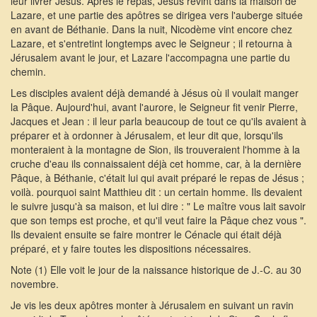
leur livrer Jésus. Apres le repas, Jésus revint dans la maison de
Lazare, et une partie des apôtres se dirigea vers l'auberge située
en avant de Béthanie. Dans la nuit, Nicodème vint encore chez
Lazare, et s'entretint longtemps avec le Seigneur ; il retourna à
Jérusalem avant le jour, et Lazare l'accompagna une partie du
chemin.
Les disciples avaient déjà demandé à Jésus où il voulait manger
la Pâque. Aujourd'hui, avant l'aurore, le Seigneur fit venir Pierre,
Jacques et Jean : il leur parla beaucoup de tout ce qu'ils avaient à
préparer et à ordonner à Jérusalem, et leur dit que, lorsqu'ils
monteraient à la montagne de Sion, ils trouveraient l'homme à la
cruche d'eau ils connaissaient déjà cet homme, car, à la dernière
Pâque, à Béthanie, c'était lui qui avait préparé le repas de Jésus ;
voilà. pourquoi saint Matthieu dit : un certain homme. Ils devaient
le suivre jusqu'à sa maison, et lui dire : " Le maître vous lait savoir
que son temps est proche, et qu'il veut faire la Pâque chez vous ".
Ils devaient ensuite se faire montrer le Cénacle qui était déjà
préparé, et y faire toutes les dispositions nécessaires.
Note (1) Elle voit le jour de la naissance historique de J.-C. au 30
novembre.
Je vis les deux apôtres monter à Jérusalem en suivant un ravin