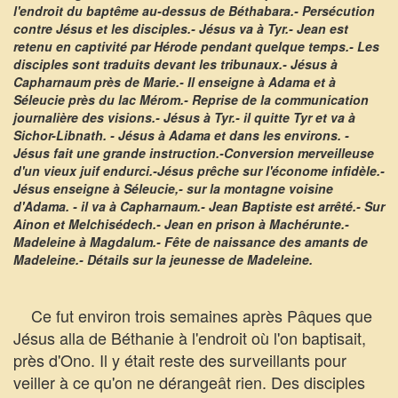
l'endroit du baptême au-dessus de Béthabara.- Persécution
contre Jésus et les disciples.- Jésus va à Tyr.- Jean est
retenu en captivité par Hérode pendant quelque temps.- Les
disciples sont traduits devant les tribunaux.- Jésus à
Capharnaum près de Marie.- Il enseigne à Adama et à
Séleucie près du lac Mérom.- Reprise de la communication
journalière des visions.- Jésus à Tyr.- il quitte Tyr et va à
Sichor-Libnath. - Jésus à Adama et dans les environs. -
Jésus fait une grande instruction.-Conversion merveilleuse
d'un vieux juif endurci.-Jésus prêche sur l'économe infidèle.-
Jésus enseigne à Séleucie,- sur la montagne voisine
d'Adama. - il va à Capharnaum.- Jean Baptiste est arrêté.- Sur
Ainon et Melchisédech.- Jean en prison à Machérunte.-
Madeleine à Magdalum.- Fête de naissance des amants de
Madeleine.- Détails sur la jeunesse de Madeleine.
Ce fut environ trois semaines après Pâques que
Jésus alla de Béthanie à l'endroit où l'on baptisait,
près d'Ono. Il y était reste des surveillants pour
veiller à ce qu'on ne dérangeât rien. Des disciples