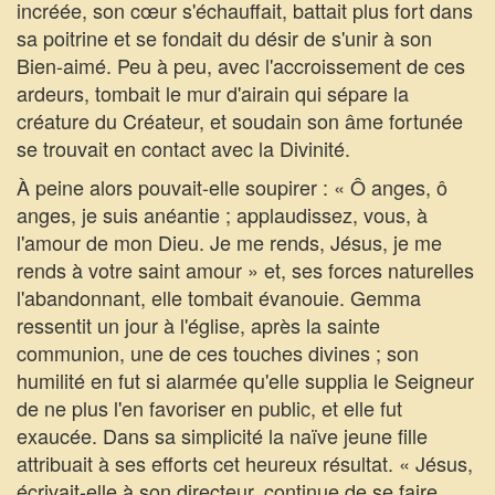
incréée, son cœur s'échauffait, battait plus fort dans
sa poitrine et se fondait du désir de s'unir à son
Bien-aimé. Peu à peu, avec l'accroissement de ces
ardeurs, tombait le mur d'airain qui sépare la
créature du Créateur, et soudain son âme fortunée
se trouvait en contact avec la Divinité.
À peine alors pouvait-elle soupirer : « Ô anges, ô
anges, je suis anéantie ; applaudissez, vous, à
l'amour de mon Dieu. Je me rends, Jésus, je me
rends à votre saint amour » et, ses forces naturelles
l'abandonnant, elle tombait évanouie. Gemma
ressentit un jour à l'église, après la sainte
communion, une de ces touches divines ; son
humilité en fut si alarmée qu'elle supplia le Seigneur
de ne plus l'en favoriser en public, et elle fut
exaucée. Dans sa simplicité la naïve jeune fille
attribuait à ses efforts cet heureux résultat. « Jésus,
écrivait-elle à son directeur, continue de se faire