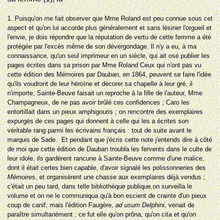
1. Puisqu'on me fait observer que Mme Roland est peu connue sous cet
aspect et qu'on lui accorde plus généralement et sans lésiner l'orgueil et
l'envie, je dois répondre que la réputation de vertu de cette femme a été
protégée par l'excès même de son dévergondage. Il n'y a eu, à ma
connaissance, qu'un seul imprimeur en un siècle, qui ait osé publier les
pages écrites dans sa prison par Mme Roland Ceux qui n'ont pas vu
cette édition des Mémoires par Dauban, en 1864, peuvent se faire l'idée
qu'ils voudront de leur héroïne et décorer sa chapelle à leur gré, il
n'importe, Sainte-Beuve faisait un reproche à la fille de l'auteur, Mme
Champagneux, de ne pas avoir brûlé ces confidences ; Caro les
entortillait dans un pieux amphigouris ; on rencontre des exemplaires
expurgés de ces pages qui donnent à celle qui les a écrites son
véritable rang parmi les écrivains français : tout de suite avant le
marquis de Sade.  Et pendant que j'écris cette note j'entends dire à côté
de moi que cette édition de Dauban troubla les fervents dans le culte de
leur idole, ils gardèrent rancune à Sainte-Beuve comme d'une malice,
dont il était certes bien capable, d'avoir signalé les polissonneries des
Mémoires
, et organisèrent une chasse aux exemplaires déjà vendus ;
c'était un peu tard, dans telle bibliothèque publique,on surveilla le
volume et on ne le communiqua qu'à bon escient de crainte d'un pieux
coup de canif, mais l'édition Faugère,
ad usum Delphini
, venait de
paraître simultanément ; ce fut elle qu'on prôna, qu'on cita et qu'on