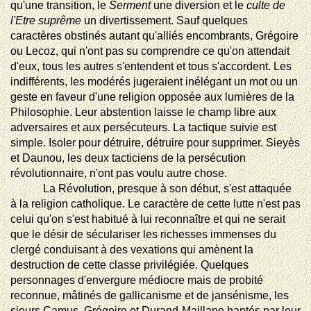
qu'une transition, le
Serment
une diversion et le
culte de
l'Etre suprême
un divertissement. Sauf quelques
caractères obstinés autant qu'alliés encombrants, Grégoire
ou Lecoz, qui n'ont pas su comprendre ce qu'on attendait
d'eux, tous les autres s'entendent et tous s'accordent. Les
indifférents, les modérés jugeraient inélégant un mot ou un
geste en faveur d'une religion opposée aux lumières de la
Philosophie. Leur abstention laisse le champ libre aux
adversaires et aux persécuteurs. La tactique suivie est
simple. Isoler pour détruire, détruire pour supprimer. Sieyès
et Daunou, les deux tacticiens de la persécution
révolutionnaire, n'ont pas voulu autre chose.
La Révolution, presque à son début, s'est attaquée
à la religion catholique. Le caractère de cette lutte n'est pas
celui qu'on s'est habitué à lui reconnaître et qui ne serait
que le désir de séculariser les richesses immenses du
clergé conduisant à des vexations qui amènent la
destruction de cette classe privilégiée. Quelques
personnages d'envergure médiocre mais de probité
reconnue, mâtinés de gallicanisme et de jansénisme, les
sieurs Camus, Grégoire et Durand-Maillane hantés par leur