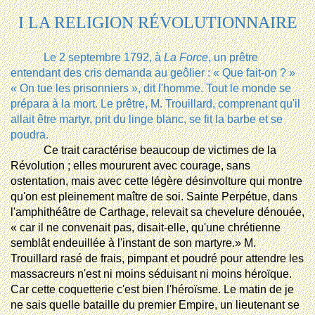
I LA RELIGION RÉVOLUTIONNAIRE
Le 2 septembre 1792, à
La Force
, un prêtre
entendant des cris demanda au geôlier : « Que fait-on ? » 
« On tue les prisonniers », dit l'homme. Tout le monde se
prépara à la mort. Le prêtre, M. Trouillard, comprenant qu'il
allait être martyr, prit du linge blanc, se fit la barbe et se
poudra.
Ce trait caractérise beaucoup de victimes de la
Révolution ; elles moururent avec courage, sans
ostentation, mais avec cette légère désinvolture qui montre
qu'on est pleinement maître de soi. Sainte Perpétue, dans
l'amphithéâtre de Carthage, relevait sa chevelure dénouée,
« car il ne convenait pas, disait-elle, qu'une chrétienne
semblât endeuillée à l'instant de son martyre.» M.
Trouillard rasé de frais, pimpant et poudré pour attendre les
massacreurs n'est ni moins séduisant ni moins héroïque.
Car cette coquetterie c'est bien l'héroïsme. Le matin de je
ne sais quelle bataille du premier Empire, un lieutenant se