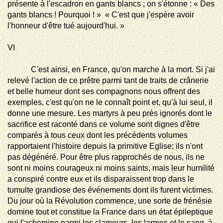
présente à l'escadron en gants blancs ; on s'étonne : « Des
gants blancs ! Pourquoi ! »  « C'est que j'espère avoir
l'honneur d'être tué aujourd'hui. »
VI
C'est ainsi, en France, qu'on marche à la mort. Si j'ai
relevé l'action de ce prêtre parmi tant de traits de crânerie
et belle humeur dont ses compagnons nous offrent des
exemples, c'est qu'on ne le connaît point et, qu'à lui seul, il
donne une mesure. Les martyrs à peu près ignorés dont le
sacrifice est raconté dans ce volume sont dignes d'être
comparés à tous ceux dont les précédents volumes
rapportaient l'histoire depuis la primitive Eglise; ils n'ont
pas dégénéré. Pour être plus rapprochés de nous, ils ne
sont ni moins courageux ni moins saints, mais leur humilité
a conspiré contre eux et ils disparaissent trop dans le
tumulte grandiose des événements dont ils furent victimes.
Du jour où la Révolution commence, une sorte de frénésie
domine tout et constitue la France dans un état épileptique
qui l'achemine parmi les clameurs, les larmes et le sang, à