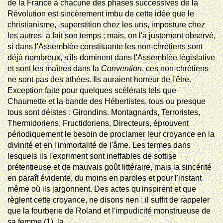
de la France à chacune des phases successives de la
Révolution est sincèrement imbu de cette idée que le
christianisme,  superstition chez les uns, imposture chez
les autres  a fait son temps ; mais, on l'a justement observé,
si dans l'Assemblée constituante les non-chrétiens sont
déjà nombreux, s'ils dominent dans l'Assemblée législative
et sont les maîtres dans la
Convention
, ces non-chrétiens
ne sont pas des athées. Ils auraient horreur de l'être.
Exception faite pour quelques scélérats tels que
Chaumette et la bande des Hébertistes, tous ou presque
tous sont déistes : Girondins. Montagnards, Terroristes,
Thermidoriens, Fructidoriens, Directeurs,
éprouvent
périodiquement le besoin de proclamer leur croyance en la
divinité et en l'immortalité de l'âme. Les termes dans
lesquels ils l'expriment sont ineffables de sottise
prétentieuse et de mauvais goût littéraire, mais la sincérité
en paraît évidente, du moins en paroles et pour l'instant
même où ils jargonnent. Des actes qu'inspirent et que
règlent cette croyance, ne disons rien ; il suffit de rappeler
que la fourberie de Roland et l'impudicité monstrueuse de
sa femme (1), la