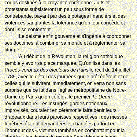
coups destinés à la croyance chrétienne. Juifs et
protestants subsisteront un peu sous forme de
contrebande, payant par des tripotages financiers et des
violences sanglantes la tolérance qu'on leur concède et
dont ils se contentent.
Le déisme enfin gouverne et s'ingénie à coordonner
ses doctrines, à combiner sa morale et à réglementer sa
liturgie.
Au début de la Révolution, la religion catholique
semble y avoir sa place marquée. Qu'on lise dans les
P
rocès-verbaux des électeurs de Pari
s le récit du 14 juillet
1789, avec le détail des journées qui le précédèrent et de
celles qui le suivirent immédiatement, on verra non sans
surprise que ce fut dans l'église métropolitaine de Notre-
Dame de Paris qu'on célébra le premier
Te Deum
révolutionnaire. Les insurgés, gardes nationaux
improvisés, couraient en cérémonie faire bénir leurs
drapeaux dans leurs paroisses respectives ; des messes
funèbres étaient demandées et chantées partout en
l'honneur des « victimes tombées en combattant pour la