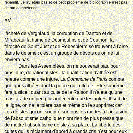
répandit. Je n'y étais pas et ce petit problème de bibliographie n'est pas
de ma compétence.
XV
lâcheté
de Vergniaud, la corruption de Danton et de
Mirabeau, la haine de Desmoulins et de Couthon, la
férocité de Saint-Just et de Robespierre se trouvent à l'aise
dans le déisme ; c'est un groupe de dévots qu'on ne lui
enviera pas.
Dans les Assemblées, on ne trouverait pas, pour
ainsi dire, de rationalistes ; la qualification d'athée est
rejetée comme une injure. La
Commune de Paris
compte
quelques athées dont la police du culte de l'Être suprême
fera justice ; quant au culte de la Raison il n'a été qu'une
mascarade un peu plus indécente que les autres. Il sort de
la ligne, on ne le tolère pas et même on le supprime: car,
ces déistes qui ont soupiré sur tous les modes à l'occasion
de l'absolutisme catholique n'ont rien de plus pressé que
de mettre l'absolutisme déiste à sa place. La liberté des
cultes qu'ils réclament d'abord à grands cris n'est pour eux