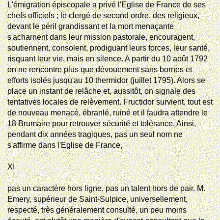
L'émigration épiscopale a privé l'Eglise de France de ses
chefs officiels ; le clergé de second ordre, des religieux,
devant le péril grandissant et la mort menaçante
s'acharnent dans leur mission pastorale, encouragent,
soutiennent, consolent, prodiguant leurs forces, leur santé,
risquant leur vie, mais en silence. A partir du 10 août 1792
on ne rencontre plus que dévouement sans bornes et
efforts isolés jusqu'au 10 thermidor (juillet 1795). Alors se
place un instant de relâche et, aussitôt, on signale des
tentatives locales de relèvement. Fructidor survient, tout est
de nouveau menacé, ébranlé, ruiné et il faudra attendre le
18 Brumaire pour retrouver sécurité et tolérance. Ainsi,
pendant dix années tragiques, pas un seul nom ne
s'affirme dans l'Eglise de France,
XI
pas
un caractère hors ligne, pas un talent hors de pair. M.
Emery, supérieur de Saint-Sulpice, universellement,
respecté, très généralement consulté, un peu moins