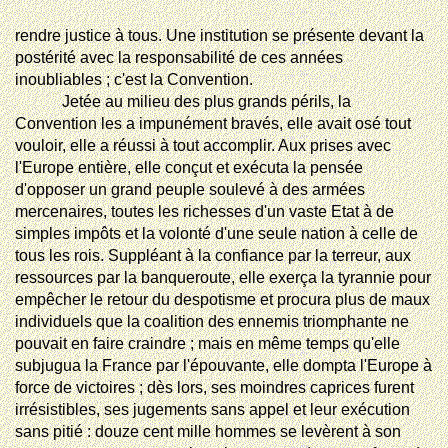
rendre
justice à tous. Une institution se présente devant la
postérité avec la responsabilité de ces années
inoubliables ; c'est la Convention.
Jetée au milieu des plus grands périls, la
Convention les a impunément bravés, elle avait osé tout
vouloir, elle a réussi à tout accomplir. Aux prises avec
l'Europe entière, elle conçut et exécuta la pensée
d'opposer un grand peuple soulevé à des armées
mercenaires, toutes les richesses d'un vaste Etat à de
simples impôts et la volonté d'une seule nation à celle de
tous les rois. Suppléant à la confiance par la terreur, aux
ressources par la banqueroute, elle exerça la tyrannie pour
empêcher le retour du despotisme et procura plus de maux
individuels que la coalition des ennemis triomphante ne
pouvait en faire craindre ; mais en même temps qu'elle
subjugua la France par l'épouvante, elle dompta l'Europe à
force de victoires ; dès lors, ses moindres caprices furent
irrésistibles, ses jugements sans appel et leur exécution
sans pitié : douze cent mille hommes se levèrent à son