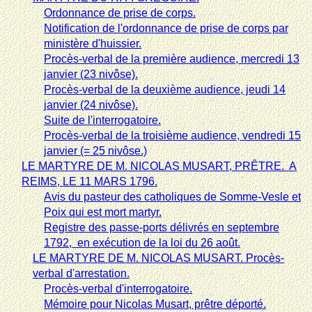
Ordonnance de prise de corps.
Notification de l'ordonnance de prise de corps par
ministère d'huissier.
Procès-verbal de la première audience, mercredi 13
janvier (23 nivôse).
Procès-verbal de la deuxième audience, jeudi 14
janvier (24 nivôse).
Suite de l'interrogatoire.
Procès-verbal de la troisième audience, vendredi 15
janvier (= 25 nivôse.)
LE MARTYRE DE M. NICOLAS MUSART, PRÊTRE.
A
REIMS, LE 11 MARS 1796.
Avis du pasteur des catholiques de Somme-Vesle et
Poix qui est mort martyr.
Registre des passe-ports délivrés en septembre
1792,
en exécution de la loi du 26 août.
LE MARTYRE DE M. NICOLAS MUSART. Procès-
verbal d'arrestation.
Procès-verbal d'interrogatoire.
Mémoire pour Nicolas Musart, prêtre déporté.