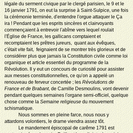
légale du serment civique par le clergé parisien, le 9 et le
16 janvier 1791, on eut la surprise à Saint-Sulpice, une fois
la cérémonie terminée, d'entendre l'orgue attaquer le Ça
ira ! Pendant que les esprits sincères et clairvoyants
commençaient à entrevoir l'abîme vers lequel roulait
l'Église de France, les gallicans comptaient et
recomptaient les prêtres jureurs,  quant aux évêques,
c'était vite fait,  feignaient de se montrer très glorieux et de
considérer plus que jamais la Constitution civile comme loi
organique et article essentiel du programme de la
Révolution. Il y eut un concours de curiosité pour assister
aux messes constitutionnelles, ce qu'on a appelé un
renouveau de ferveur concertée ; les
Révolutions de
France et de Brabant
, de Camille Desmoulins, vont devenir
pendant quelques semaines l'organe semi-officiel, quelque
chose comme la
Semaine religieuse
du mouvement
schismatique.
Nous sommes en pleine farce, nous nous y
attardons volontiers, le drame viendra assez tôt.
Le mandement épiscopal de carême 1791 est