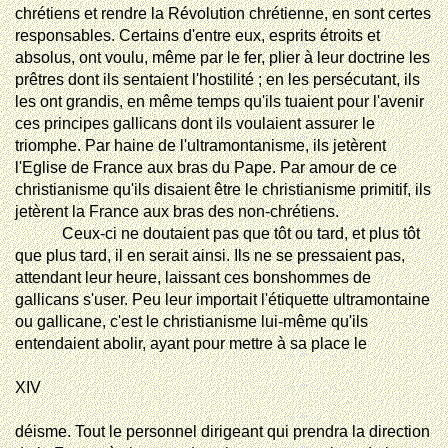
chrétiens et rendre la Révolution chrétienne, en sont certes
responsables. Certains d'entre eux, esprits étroits et
absolus, ont voulu, même par le fer, plier à leur doctrine les
prêtres dont ils sentaient l'hostilité ; en les persécutant, ils
les ont grandis, en même temps qu'ils tuaient pour l'avenir
ces principes gallicans dont ils voulaient assurer le
triomphe. Par haine de l'ultramontanisme, ils jetèrent
l'Eglise de France aux bras du Pape. Par amour de ce
christianisme qu'ils disaient être le christianisme primitif, ils
jetèrent la France aux bras des non-chrétiens.
Ceux-ci ne doutaient pas que tôt ou tard, et plus tôt
que plus tard, il en serait ainsi. Ils ne se pressaient pas,
attendant leur heure, laissant ces bonshommes de
gallicans s'user. Peu leur importait l'étiquette ultramontaine
ou gallicane, c'est le christianisme lui-même qu'ils
entendaient abolir, ayant pour mettre à sa place le
XIV
déisme
. Tout le personnel dirigeant qui prendra la direction