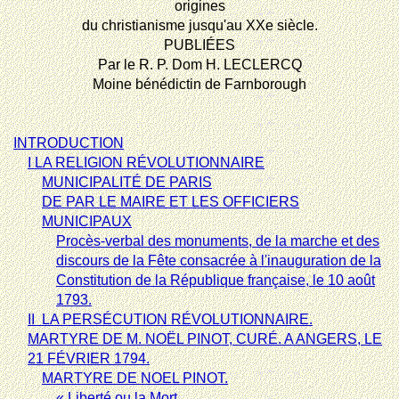
origines
du
christianisme jusqu'au XXe siècle.
PUBLIÉES
Par le R. P. Dom H. LECLERCQ
Moine bénédictin de Farnborough
INTRODUCTION
I LA RELIGION RÉVOLUTIONNAIRE
MUNICIPALITÉ DE PARIS
DE PAR LE MAIRE ET LES OFFICIERS
MUNICIPAUX
Procès-verbal des monuments, de la marche et des
discours de la Fête consacrée à l'inauguration de la
Constitution de la République française, le 10 août
1793.
II  LA PERSÉCUTION RÉVOLUTIONNAIRE.
MARTYRE DE M. NOËL PINOT, CURÉ. A ANGERS, LE
21 FÉVRIER 1794.
MARTYRE DE NOEL PINOT.
« Liberté ou la Mort.