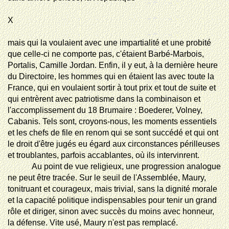
X
mais
qui la voulaient avec une impartialité et une probité
que celle-ci ne comporte pas, c'étaient Barbé-Marbois,
Portalis, Camille Jordan. Enfin, il y eut, à la dernière heure
du Directoire, les hommes qui en étaient las avec toute la
France, qui en voulaient sortir à tout prix et tout de suite et
qui entrèrent avec patriotisme dans la combinaison et
l'accomplissement du 18 Brumaire : Boederer, Volney,
Cabanis. Tels sont, croyons-nous, les moments essentiels
et les chefs de file en renom qui se sont succédé et qui ont
le droit d'être jugés eu égard aux circonstances périlleuses
et troublantes, parfois accablantes, où ils intervinrent.
Au point de vue religieux, une progression analogue
ne peut être tracée. Sur le seuil de l'Assemblée, Maury,
tonitruant et courageux, mais trivial, sans la dignité morale
et la capacité politique indispensables pour tenir un grand
rôle et diriger, sinon avec succès du moins avec honneur,
la défense. Vite usé, Maury n'est pas remplacé.