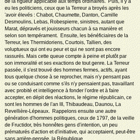
de la rigueur applicable aux temps ordinaires.  Puis, il y a
eu les politiciens, ceux que la Terreur a broyés après les
'avoir élevés : Chabot, Chaumette, Danton, Camille
Desmoulins, Lebas, Robespierre, sinistres, autant que
Marat, dépravés et jouisseurs chacun à sa manière et
selon son tempérament.  Ensuite, les bénéficiaires de la
Terreur, les Thermidoriens, Courtois, Tallien, des
voluptueux qui ont eu peur et qui ne sont pas encore
rassurés. Mais cette queue compte à peine et plutôt par
son immoralité et ses exactions de tout genre. La Terreur
passée, il s'est trouvé des hommes fermes, actifs, ayant
tous quelque chose à se reprocher, mais n'y pensant pas
ou se conduisant comme s'ils n'y pensaient pas, travaillant
avec probité et intelligence à fonder l'ordre et à faire
accepter, en dépit des réactions, le régime républicain, ce
sont les hommes de l'an III, Thibaudeau, Daunou, La
Revellière-Lépeaux.  Rappelons ensuite une autre
génération d'hommes politiques, ceux de 1797, de la veille
de Fructidor, très honnêtes gens d'intention, un peu
prématurés d'action et d'initiative, qui acceptaient, peut-être
sans arrière-pensée, la République