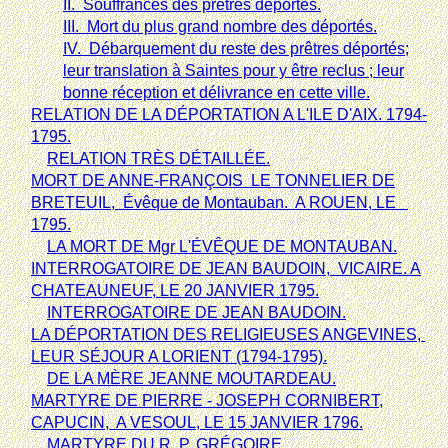
II.  Souffrances des prêtres déportés.
III.  Mort du plus grand nombre des déportés.
IV.  Débarquement du reste des prêtres déportés;
leur translation à Saintes pour y être reclus ; leur
bonne réception et délivrance en cette ville.
RELATION DE LA DÉPORTATION A L'ILE D'AIX. 1794-
1795.
RELATION TRÈS DÉTAILLÉE.
MORT DE ANNE-FRANÇOIS
LE TONNELIER DE
BRETEUIL,
Évêque de Montauban.
A ROUEN, LE
1795.
LA MORT DE Mgr L'ÉVÊQUE DE MONTAUBAN.
INTERROGATOIRE DE JEAN BAUDOIN,
VICAIRE. A
CHATEAUNEUF, LE 20 JANVIER 1795.
INTERROGATOIRE DE JEAN BAUDOIN.
LA DÉPORTATION DES RELIGIEUSES ANGEVINES,
LEUR SÉJOUR A LORIENT (1794-1795).
DE LA MÈRE JEANNE MOUTARDEAU.
MARTYRE DE PIERRE - JOSEPH CORNIBERT,
CAPUCIN,
A VESOUL, LE 15 JANVIER 1796.
MARTYRE DU R. P. GRÉGOIRE.