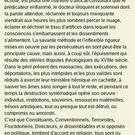
écouté, est plutôt une manière d'avocat-consultant que le
prédicateur enflammé, le docteur éloquent et solennel dont
la parole attendue, réclamée et toujours manquante
viendrait aux heures les plus sombres percer le nuage,
éclairer et déchirer le tissu d'artifices dans lequel les
consciences s'embarrassent et les dissentiments
s'alimentent. La savante méthode et l'inflexible rigueur
mises en oeuvre par les persécuteurs en sont peut-être la
principale cause, mais aussi, à coup sûr, l'épuisement qui
résulte des stériles disputes théologiques du XVIIIe siècle.
Dans le péril présent des massacres, des exécutions, des
déportations, les plus intrépides et les plus valides sont
réduits à exercer leur ministère héroïque en cachette, à
sauver les âmes sans songer à tout le reste, et pendant ce
temps la destruction systématique opère son oeuvre :
individus, institutions, souvenirs, ressources matérielles,
trésors artistiques, tout ou presque tout est détruit, ou
compromis ou amoindri.
C'est que Constituants, Conventionnels, Terroristes,
Fructidoriens, Directeurs, si dissemblables et si opposés
en politique,
tombent
d'accord en religion, tous sont ou