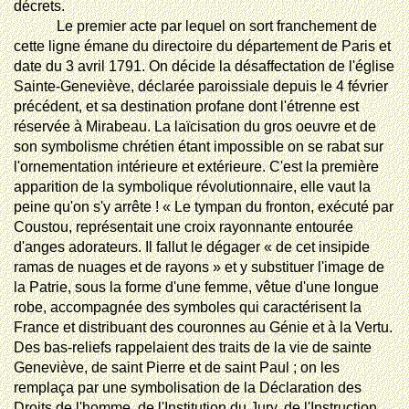
décrets.
Le premier acte par lequel on sort franchement de
cette ligne émane du directoire du département de Paris et
date du 3 avril 1791. On décide la désaffectation de l'église
Sainte-Geneviève, déclarée paroissiale depuis le 4 février
précédent, et sa destination profane dont l'étrenne est
réservée à Mirabeau. La laïcisation du gros oeuvre et de
son symbolisme chrétien étant impossible on se rabat sur
l'ornementation intérieure et extérieure. C'est la première
apparition de la symbolique révolutionnaire, elle vaut la
peine qu'on s'y arrête ! « Le tympan du fronton, exécuté par
Coustou, représentait une croix rayonnante entourée
d'anges adorateurs. Il fallut le dégager « de cet insipide
ramas de nuages et de rayons » et y substituer l'image de
la Patrie, sous la forme d'une femme, vêtue d'une longue
robe, accompagnée des symboles qui caractérisent la
France et distribuant des couronnes au Génie et à la Vertu.
Des bas-reliefs rappelaient des traits de la vie de sainte
Geneviève, de saint Pierre et de saint Paul ; on les
remplaça par une symbolisation de la Déclaration des
Droits de l'homme, de l'Institution du Jury, de l'Instruction