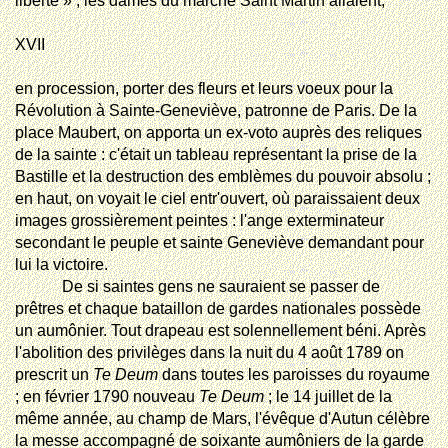
liberté » ; les dames du marché Saint Martin allaient,
XVII
en
procession, porter des fleurs et leurs voeux pour la
Révolution à Sainte-Geneviève, patronne de Paris. De la
place Maubert, on apporta un ex-voto auprès des reliques
de la sainte : c'était un tableau représentant la prise de la
Bastille et la destruction des emblèmes du pouvoir absolu ;
en haut, on voyait le ciel entr'ouvert, où paraissaient deux
images grossièrement peintes : l'ange exterminateur
secondant le peuple et sainte Geneviève demandant pour
lui la victoire.
De si saintes gens ne sauraient se passer de
prêtres et chaque bataillon de gardes nationales possède
un aumônier. Tout drapeau est solennellement béni. Après
l'abolition des privilèges dans la nuit du 4 août 1789 on
prescrit un
Te Deum
dans toutes les paroisses du royaume
; en février 1790 nouveau
Te Deum
; le 14 juillet de la
même année, au champ de Mars, l'évêque d'Autun célèbre
la messe accompagné de soixante aumôniers de la garde