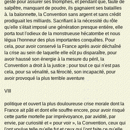
geste pour assurer ses triomphes, et pendant que, faute de
salpêtre, manquant de poudre, ils gagnaient ses batailles
à. la baïonnette, la Convention sans argent et sans crédit
prodiguait les milliards. Sacrifiant à la nécessité du rôle
qu'elle s'était
imposé
une génération presque entière, elle
porta tout l'odieux de la monstrueuse hécatombe et nous
légua l'honneur des plus importantes conquêtes. Pour
cela, pour avoir conservé la France après avoir déchaîné
la crise au sein de laquelle elle eût pu disparaître, pour
avoir haussé son énergie à la mesure du péril, la
Convention a droit à la justice ; pour tout ce qui n'est pas
cela, pour sa vénalité, sa férocité, son incapacité, pour
avoir provoqué la plus terrible aventure
VIII
politique
et ouvert la plus douloureuse crise morale dont la
France ait pâti et dont elle souffre encore, pour avoir risqué
cette partie mortelle par imprévoyance, par avidité, par
envie, par curiosité et « pour voir », la Convention, ceux qui
l'ont voulue telle qu'elle fut et ceux qui l'ont faite ce qu'elle