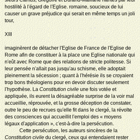
hostilité à l'égard de l'Eglise.
romaine
, soucieux de lui
causer un grave préjudice qui serait en même temps un joli
tour,
XIII
imaginèrent
de détacher l'Eglise de France de l'Eglise de
Rome afin de constituer à la place une Eglise nationale qui
n'eût avec Rome que des relations de stricte politesse. Si
leur pensée n'allait pas jusqu'au schisme, elle adoptait
pleinement la sécession ; quant à l'hérésie ils se croyaient
trop bons théologiens pour en devoir discuter seulement
l'hypothèse. La
Constitution civile
une fois votée et
appliquée, ils eurent la désagréable surprise de la voir mal
accueillie, réprouvée, et la grosse déception de constater,
outre le peu de recrues qu'elle fit dans le clergé, la révolte
des consciences qui accueillit l'emploi des « moyens
légaux d'application », c'est-à-dire la persécution.
Cette persécution, les auteurs sincères de la
Constitution civile
du clergé,
ceux qui entendaient rester