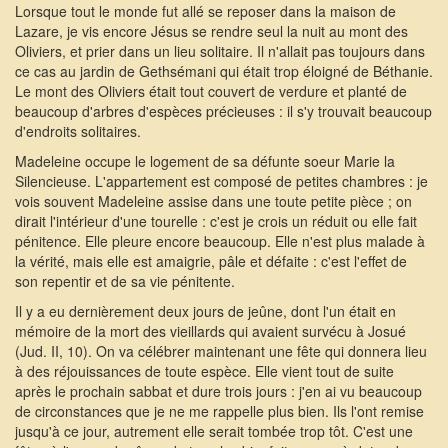
Lorsque tout le monde fut allé se reposer dans la maison de
Lazare, je vis encore Jésus se rendre seul la nuit au mont des
Oliviers, et prier dans un lieu solitaire. Il n'allait pas toujours dans
ce cas au jardin de Gethsémani qui était trop éloigné de Béthanie.
Le mont des Oliviers était tout couvert de verdure et planté de
beaucoup d'arbres d'espèces précieuses : il s'y trouvait beaucoup
d'endroits solitaires.
Madeleine occupe le logement de sa défunte soeur Marie la
Silencieuse. L'appartement est composé de petites chambres : je
vois souvent Madeleine assise dans une toute petite pièce ; on
dirait l'intérieur d'une tourelle : c'est je crois un réduit ou elle fait
pénitence. Elle pleure encore beaucoup. Elle n'est plus malade à
la vérité, mais elle est amaigrie, pâle et défaite : c'est l'effet de
son repentir et de sa vie pénitente.
Il y a eu dernièrement deux jours de jeûne, dont l'un était en
mémoire de la mort des vieillards qui avaient survécu à Josué
(Jud. II, 10). On va célébrer maintenant une fête qui donnera lieu
à des réjouissances de toute espèce. Elle vient tout de suite
après le prochain sabbat et dure trois jours : j'en ai vu beaucoup
de circonstances que je ne me rappelle plus bien. Ils l'ont remise
jusqu'à ce jour, autrement elle serait tombée trop tôt. C'est une