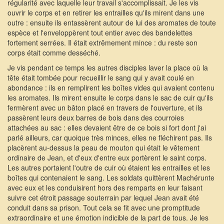
régularité avec laquelle leur travail s'accomplissait. Je les vis
ouvrir le corps et en retirer les entrailles qu'ils mirent dans une
outre : ensuite ils entassèrent autour de lui des aromates de toute
espèce et l'enveloppèrent tout entier avec des bandelettes
fortement serrées. Il était extrêmement mince : du reste son
corps était comme desséché.
Je vis pendant ce temps les autres disciples laver la place où la
tête était tombée pour recueillir le sang qui y avait coulé en
abondance : ils en remplirent les boîtes vides qui avaient contenu
les aromates. Ils mirent ensuite le corps dans le sac de cuir qu'ils
fermèrent avec un bâton placé en travers de l'ouverture, et ils
passèrent leurs deux barres de bois dans des courroies
attachées au sac : elles devaient être de ce bois si fort dont j'ai
parlé ailleurs, car quoique très minces, elles ne fléchirent pas. Ils
placèrent au-dessus la peau de mouton qui était le vêtement
ordinaire de Jean, et d'eux d'entre eux portèrent le saint corps.
Les autres portaient l'outre de cuir où étaient les entrailles et les
boîtes qui contenaient le sang. Les soldats quittèrent Machérunte
avec eux et les conduisirent hors des remparts en leur faisant
suivre cet étroit passage souterrain par lequel Jean avait été
conduit dans sa prison. Tout cela se fit avec une promptitude
extraordinaire et une émotion indicible de la part de tous. Je les