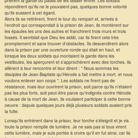
prièrent la garde du palais de les laisser entrer. Les soldats
répondirent qu'ils ne le pouvaient pas, quelques bonne volonté
qu'ils eussent à cet égard.
Alors ils se retirèrent, firent le tour du rempart et, arrivés à
l'endroit qui correspondait à la prison de Jean, ils montèrent sur
les épaules les uns des autres et franchirent trois murs et trois
fossés. Il semblait que Dieu les aidât, car ils firent cela très
promptement et sans trouver d'obstacles. Ils descendirent alors
dans la prison par une ouverture ronde qui était en haut, et
lorsque les deux soldats qui montaient la garde dans les
vestibules, les aperçurent et s'approchèrent avec des torches, ils
allèrent à leur rencontre et leur dirent : " Nous sommes les
disciples de Jean-Baptiste qu'Hérode a fait mettre à mort. et nous
voulons enlever son corps ". Les soldats ne firent pas de
résistance, mais leur ouvrirent la prison, soit parce qu'ils n'étaient
pas les plus forts, soit peut-être parce qu'indignés contre Hérode
à cause de la mort de Jean, ils voulaient participer à cette bonne
oeuvre : depuis quelques jours déjà plusieurs soldats avaient pris
la fuite.
Lorsqu'ils entrèrent dans la prison, leur torche s'éteignit et je vis
toute la prison remplie de lumière. Je ne sais pas si tous virent
cette lumière, mais je suis portée à croire qu'il en fut ainsi, car ils