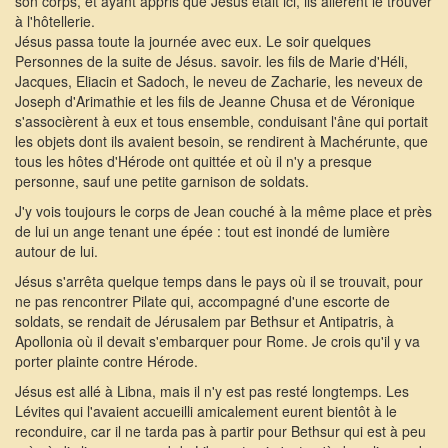
son corps, et ayant appris que Jésus était ici, ils allèrent le trouver
à l'hôtellerie.
Jésus passa toute la journée avec eux. Le soir quelques
Personnes de la suite de Jésus. savoir. les fils de Marie d'Héli,
Jacques, Eliacin et Sadoch, le neveu de Zacharie, les neveux de
Joseph d'Arimathie et les fils de Jeanne Chusa et de Véronique
s'associèrent à eux et tous ensemble, conduisant l'âne qui portait
les objets dont ils avaient besoin, se rendirent à Machérunte, que
tous les hôtes d'Hérode ont quittée et où il n'y a presque
personne, sauf une petite garnison de soldats.
J'y vois toujours le corps de Jean couché à la même place et près
de lui un ange tenant une épée : tout est inondé de lumière
autour de lui.
Jésus s'arrêta quelque temps dans le pays où il se trouvait, pour
ne pas rencontrer Pilate qui, accompagné d'une escorte de
soldats, se rendait de Jérusalem par Bethsur et Antipatris, à
Apollonia où il devait s'embarquer pour Rome. Je crois qu'il y va
porter plainte contre Hérode.
Jésus est allé à Libna, mais il n'y est pas resté longtemps. Les
Lévites qui l'avaient accueilli amicalement eurent bientôt à le
reconduire, car il ne tarda pas à partir pour Bethsur qui est à peu