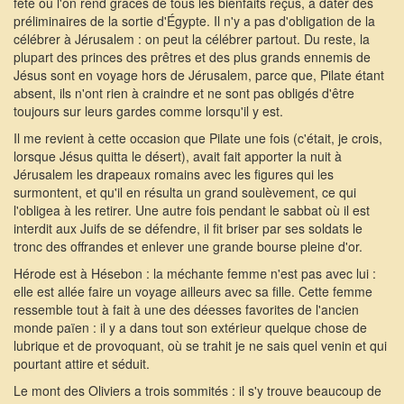
fête où l'on rend grâces de tous les bienfaits reçus, à dater des
préliminaires de la sortie d'Égypte. Il n'y a pas d'obligation de la
célébrer à Jérusalem : on peut la célébrer partout. Du reste, la
plupart des princes des prêtres et des plus grands ennemis de
Jésus sont en voyage hors de Jérusalem, parce que, Pilate étant
absent, ils n'ont rien à craindre et ne sont pas obligés d'être
toujours sur leurs gardes comme lorsqu'il y est.
Il me revient à cette occasion que Pilate une fois (c'était, je crois,
lorsque Jésus quitta le désert), avait fait apporter la nuit à
Jérusalem les drapeaux romains avec les figures qui les
surmontent, et qu'il en résulta un grand soulèvement, ce qui
l'obligea à les retirer. Une autre fois pendant le sabbat où il est
interdit aux Juifs de se défendre, il fit briser par ses soldats le
tronc des offrandes et enlever une grande bourse pleine d'or.
Hérode est à Hésebon : la méchante femme n'est pas avec lui :
elle est allée faire un voyage ailleurs avec sa fille. Cette femme
ressemble tout à fait à une des déesses favorites de l'ancien
monde païen : il y a dans tout son extérieur quelque chose de
lubrique et de provoquant, où se trahit je ne sais quel venin et qui
pourtant attire et séduit.
Le mont des Oliviers a trois sommités : il s'y trouve beaucoup de