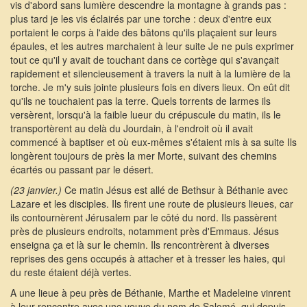
vis d'abord sans lumière descendre la montagne à grands pas :
plus tard je les vis éclairés par une torche : deux d'entre eux
portaient le corps à l'aide des bâtons qu'ils plaçaient sur leurs
épaules, et les autres marchaient à leur suite Je ne puis exprimer
tout ce qu'il y avait de touchant dans ce cortège qui s'avançait
rapidement et silencieusement à travers la nuit à la lumière de la
torche. Je m'y suis jointe plusieurs fois en divers lieux. On eût dit
qu'ils ne touchaient pas la terre. Quels torrents de larmes ils
versèrent, lorsqu'à la faible lueur du crépuscule du matin, ils le
transportèrent au delà du Jourdain, à l'endroit où il avait
commencé à baptiser et où eux-mêmes s'étaient mis à sa suite Ils
longèrent toujours de près la mer Morte, suivant des chemins
écartés ou passant par le désert.
(23 janvier.)
Ce matin Jésus est allé de Bethsur à Béthanie avec
Lazare et les disciples. Ils firent une route de plusieurs lieues, car
ils contournèrent Jérusalem par le côté du nord. Ils passèrent
près de plusieurs endroits, notamment près d'Emmaus. Jésus
enseigna ça et là sur le chemin. Ils rencontrèrent à diverses
reprises des gens occupés à attacher et à tresser les haies, qui
du reste étaient déjà vertes.
A une lieue à peu près de Béthanie, Marthe et Madeleine vinrent
à leur rencontre avec une veuve du nom de Salomé, qui depuis