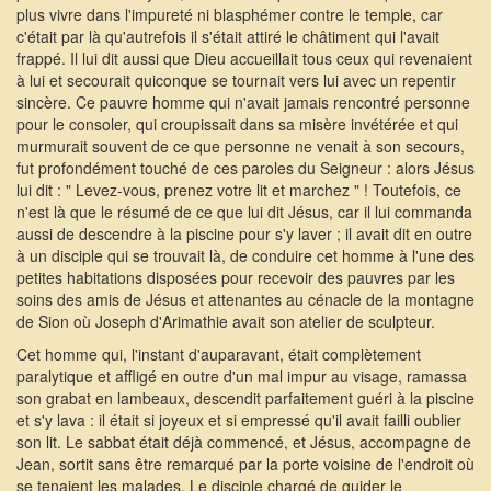
plus vivre dans l'impureté ni blasphémer contre le temple, car
c'était par là qu'autrefois il s'était attiré le châtiment qui l'avait
frappé. Il lui dit aussi que Dieu accueillait tous ceux qui revenaient
à lui et secourait quiconque se tournait vers lui avec un repentir
sincère. Ce pauvre homme qui n'avait jamais rencontré personne
pour le consoler, qui croupissait dans sa misère invétérée et qui
murmurait souvent de ce que personne ne venait à son secours,
fut profondément touché de ces paroles du Seigneur : alors Jésus
lui dit : " Levez-vous, prenez votre lit et marchez " ! Toutefois, ce
n'est là que le résumé de ce que lui dit Jésus, car il lui commanda
aussi de descendre à la piscine pour s'y laver ; il avait dit en outre
à un disciple qui se trouvait là, de conduire cet homme à l'une des
petites habitations disposées pour recevoir des pauvres par les
soins des amis de Jésus et attenantes au cénacle de la montagne
de Sion où Joseph d'Arimathie avait son atelier de sculpteur.
Cet homme qui, l'instant d'auparavant, était complètement
paralytique et affligé en outre d'un mal impur au visage, ramassa
son grabat en lambeaux, descendit parfaitement guéri à la piscine
et s'y lava : il était si joyeux et si empressé qu'il avait failli oublier
son lit. Le sabbat était déjà commencé, et Jésus, accompagne de
Jean, sortit sans être remarqué par la porte voisine de l'endroit où
se tenaient les malades. Le disciple chargé de guider le