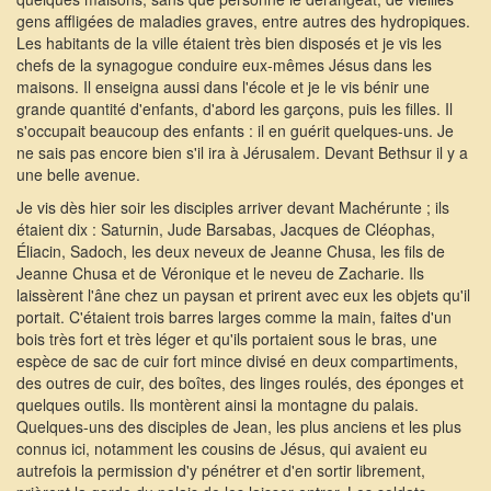
gens affligées de maladies graves, entre autres des hydropiques.
Les habitants de la ville étaient très bien disposés et je vis les
chefs de la synagogue conduire eux-mêmes Jésus dans les
maisons. Il enseigna aussi dans l'école et je le vis bénir une
grande quantité d'enfants, d'abord les garçons, puis les filles. Il
s'occupait beaucoup des enfants : il en guérit quelques-uns. Je
ne sais pas encore bien s'il ira à Jérusalem. Devant Bethsur il y a
une belle avenue.
Je vis dès hier soir les disciples arriver devant Machérunte ; ils
étaient dix : Saturnin, Jude Barsabas, Jacques de Cléophas,
Éliacin, Sadoch, les deux neveux de Jeanne Chusa, les fils de
Jeanne Chusa et de Véronique et le neveu de Zacharie. Ils
laissèrent l'âne chez un paysan et prirent avec eux les objets qu'il
portait. C'étaient trois barres larges comme la main, faites d'un
bois très fort et très léger et qu'ils portaient sous le bras, une
espèce de sac de cuir fort mince divisé en deux compartiments,
des outres de cuir, des boîtes, des linges roulés, des éponges et
quelques outils. Ils montèrent ainsi la montagne du palais.
Quelques-uns des disciples de Jean, les plus anciens et les plus
connus ici, notamment les cousins de Jésus, qui avaient eu
autrefois la permission d'y pénétrer et d'en sortir librement,