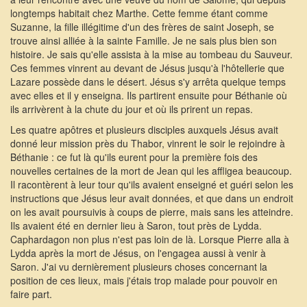
longtemps habitait chez Marthe. Cette femme étant comme
Suzanne, la fille illégitime d'un des frères de saint Joseph, se
trouve ainsi alliée à la sainte Famille. Je ne sais plus bien son
histoire. Je sais qu'elle assista à la mise au tombeau du Sauveur.
Ces femmes vinrent au devant de Jésus jusqu'à l'hôtellerie que
Lazare possède dans le désert. Jésus s'y arrêta quelque temps
avec elles et il y enseigna. Ils partirent ensuite pour Béthanie où
ils arrivèrent à la chute du jour et où ils prirent un repas.
Les quatre apôtres et plusieurs disciples auxquels Jésus avait
donné leur mission près du Thabor, vinrent le soir le rejoindre à
Béthanie : ce fut là qu'ils eurent pour la première fois des
nouvelles certaines de la mort de Jean qui les affligea beaucoup.
Il racontèrent à leur tour qu'ils avaient enseigné et guéri selon les
instructions que Jésus leur avait données, et que dans un endroit
on les avait poursuivis à coups de pierre, mais sans les atteindre.
Ils avaient été en dernier lieu à Saron, tout près de Lydda.
Caphardagon non plus n'est pas loin de là. Lorsque Pierre alla à
Lydda après la mort de Jésus, on l'engagea aussi à venir à
Saron. J'ai vu dernièrement plusieurs choses concernant la
position de ces lieux, mais j'étais trop malade pour pouvoir en
faire part.