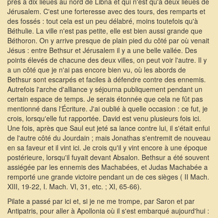
près à dix lieues au nord de Libna et qui n'est qu'à deux lieues de
Jérusalem. C'est une forteresse avec des tours, des remparts et
des fossés : tout cela est un peu délabré, moins toutefois qu'à
Béthulie. La ville n'est pas petite, elle est bien aussi grande que
Béthoron. On y arrive presque de plain pied du côté par où venait
Jésus : entre Bethsur et Jérusalem il y a une belle vallée. Des
points élevés de chacune des deux villes, on peut voir l'autre. Il y
a un côté que je n'ai pas encore bien vu, où les abords de
Bethsur sont escarpés et faciles à défendre contre des ennemis.
Autrefois l'arche d'alliance y séjourna publiquement pendant un
certain espace de temps. Je serais étonnée que cela ne fût pas
mentionné dans l'Écriture. J'ai oublié à quelle occasion : ce fut, je
crois, lorsqu'elle fut rapportée. David est venu plusieurs fois ici.
Une fois, après que Saul eut jeté sa lance contre lui, il s'était enfui
de l'autre côté du Jourdain ; mais Jonathas s'entremit de nouveau
en sa faveur et il vint ici. Je crois qu'il y vint encore à une époque
postérieure, lorsqu'il fuyait devant Absalon. Bethsur a été souvent
assiégée par les ennemis des Machabées, et Judas Machabée a
remporté une grande victoire pendant un de ces sièges ( II Mach.
XIII, 19-22, I. Mach. VI, 31, etc. ; XI, 65-66).
Pilate a passé par ici et, si je ne me trompe, par Saron et par
Antipatris, pour aller à Apollonia où il s'est embarqué aujourd'hui :