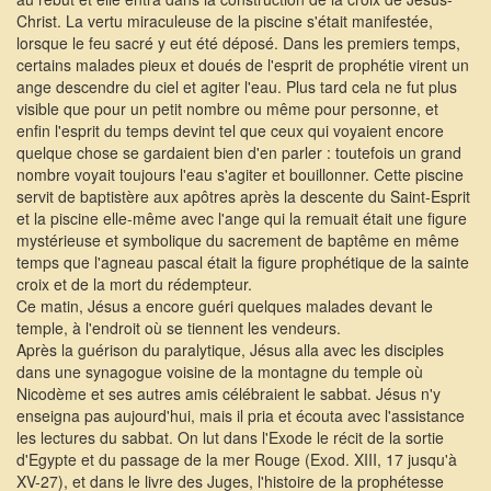
Christ. La vertu miraculeuse de la piscine s'était manifestée,
lorsque le feu sacré y eut été déposé. Dans les premiers temps,
certains malades pieux et doués de l'esprit de prophétie virent un
ange descendre du ciel et agiter l'eau. Plus tard cela ne fut plus
visible que pour un petit nombre ou même pour personne, et
enfin l'esprit du temps devint tel que ceux qui voyaient encore
quelque chose se gardaient bien d'en parler : toutefois un grand
nombre voyait toujours l'eau s'agiter et bouillonner. Cette piscine
servit de baptistère aux apôtres après la descente du Saint-Esprit
et la piscine elle-même avec l'ange qui la remuait était une figure
mystérieuse et symbolique du sacrement de baptême en même
temps que l'agneau pascal était la figure prophétique de la sainte
croix et de la mort du rédempteur.
Ce matin, Jésus a encore guéri quelques malades devant le
temple, à l'endroit où se tiennent les vendeurs.
Après la guérison du paralytique, Jésus alla avec les disciples
dans une synagogue voisine de la montagne du temple où
Nicodème et ses autres amis célébraient le sabbat. Jésus n'y
enseigna pas aujourd'hui, mais il pria et écouta avec l'assistance
les lectures du sabbat. On lut dans l'Exode le récit de la sortie
d'Egypte et du passage de la mer Rouge (Exod. XIII, 17 jusqu'à
XV-27), et dans le livre des Juges, l'histoire de la prophétesse