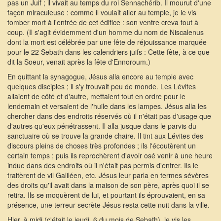
pas un Juif ; il vivait au temps du roi Sennachérib. Il mourut d'une
façon miraculeuse : comme il voulait aller au temple, je le vis
tomber mort à l'entrée de cet édifice : son ventre creva tout à
coup. (Il s'agit évidemment d'un homme du nom de Niscalenus
dont la mort est célébrée par une fête de réjouissance marquée
pour le 22 Sebath dans les calendriers juifs : Cette fête, à ce que
dit la Soeur, venait après la fête d'Ennoroum.)
En quittant la synagogue, Jésus alla encore au temple avec
quelques disciples ; il s'y trouvait peu de monde. Les Lévites
allaient de côté et d'autre, mettaient tout en ordre pour le
lendemain et versaient de l'huile dans les lampes. Jésus alla les
chercher dans des endroits réservés où il n'était pas d'usage que
d'autres qu'eux pénétrassent. Il alla jusque dans le parvis du
sanctuaire où se trouve la grande chaire. Il tint aux Lévites des
discours pleins de choses très profondes ; ils l'écoutèrent un
certain temps ; puis ils reprochèrent d'avoir osé venir à une heure
indue dans des endroits où il n'était pas permis d'entrer. Ils le
traitèrent de vil Galiléen, etc. Jésus leur parla en termes sévères
des droits qu'il avait dans la maison de son père, après quoi il se
retira. Ils se moquèrent de lui, et pourtant ils éprouvaient, en sa
présence, une terreur secrète Jésus resta cette nuit dans la ville.
Hier, à midi (c'était le jeudi, 6 du mois de Sebath), je vis les