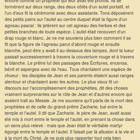
encore comme un prophète qui leur avait été promis. Ils se
formèrent sur deux rangs, des deux côtés d'un autel portatif, et
l'un d'eux fit la cérémonie avec deux assistants. Tons déposèrent
des petits pains sur l'autel au centre duquel était la figure d'un
agneau pascal : ils jetèrent sur cet agneau des herbes et des
petites branches de toute espèce. L'autel était recouvert d'un
drap rouge et blanc. Je ne me souviens plus bien comment il se
fit que la figure de l'agneau parut d'abord rouge et ensuite
blanche, peut-être y avait-il au-dessous des lampes, dont la lueur
passait successivement à travers la couverture rouge et à travers
la blanche. Le prêtre lut des passages des Écritures, encensa,
bénit et aspergea avec de l'eau. Tous chantaient une espèce de
choeur : les disciples de Jean et ses parents étaient aussi ranges
alentour et chantaient avec les autres. Le plus vieux fit un
discours sur l'accomplissement des prophéties, dit des choses
vraiment surprenantes sur le rôle de Jean et d'autres encore qui
avaient trait au Messie. Je me souviens qu'il parla de la mort des
prophètes et de celle du grand-prêtre Zacharie, tué entre le
temple et l'autel. Il dit que Zacharie, le père de Jean, avait aussi
été mis à mort entre le temple et l'autel, en prenant la chose dans
un sens plus relevé : mais que Jean était le véritable martyr
égorgé entre le temple et l'autel. Il faisait par là allusion à la vie et
à la mort du Christ. Je ne puis plus rapporter tout cela bien