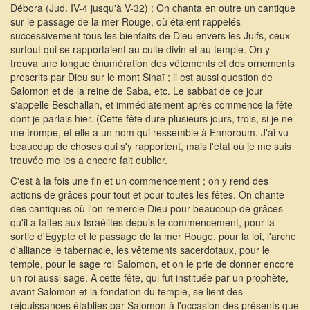
Débora (Jud. IV-4 jusqu'à V-32) ; On chanta en outre un cantique
sur le passage de la mer Rouge, où étaient rappelés
successivement tous les bienfaits de Dieu envers les Juifs, ceux
surtout qui se rapportaient au culte divin et au temple. On y
trouva une longue énumération des vêtements et des ornements
prescrits par Dieu sur le mont Sinaï ; il est aussi question de
Salomon et de la reine de Saba, etc. Le sabbat de ce jour
s'appelle Beschallah, et immédiatement après commence la fête
dont je parlais hier. (Cette fête dure plusieurs jours, trois, si je ne
me trompe, et elle a un nom qui ressemble à Ennoroum. J'ai vu
beaucoup de choses qui s'y rapportent, mais l'état où je me suis
trouvée me les a encore fait oublier.
C'est à la fois une fin et un commencement ; on y rend des
actions de grâces pour tout et pour toutes les fêtes. On chante
des cantiques où l'on remercie Dieu pour beaucoup de grâces
qu'il a faites aux Israélites depuis le commencement, pour la
sortie d'Egypte et le passage de la mer Rouge, pour la loi, l'arche
d'alliance le tabernacle, les vêtements sacerdotaux, pour le
temple, pour le sage roi Salomon, et on le prie de donner encore
un roi aussi sage. A cette fête, qui fut instituée par un prophète,
avant Salomon et la fondation du temple, se lient des
réjouissances établies par Salomon à l'occasion des présents que