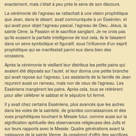
exactement, mais c'était à peu près le sens de son discours.
La cérémonie de l'agneau se rattachait à une vision prophétique
que Jean, dans le désert, avait communiquée à un Essénien, et
qui avait pour objet l'agneau pascal, l'agneau de Dieu, Jésus, la
sainte Cène, la Passion et le sacrifice sanglant. Je ne crois pas
qu'ils eussent la parfaite intelligence de tout cela, ils le faisaient
dans un sens symbolique et figuratif, sous l'influence d'un esprit
prophétique qui se manifestait parmi eux dans bien des
occasions.
Après la cérémonie le vieillard leur distribua les petits pains qui
avaient été déposés sur l'autel, et leur donna une petite branche
qui avait repose sur l'agneau. Les assistants de la famille de Jean
reçurent aussi un rameau, mais non de ceux de l'agneau. Les
Esséniens mangèrent les pains. Après cela, tous se retirèrent
pour aller célébrer le sabbat et le sépulcre fut fermé.
Il y avait chez certains Esséniens, plus avancés que les autres
dans les voies de la sainteté, de grandes connaissances et des
vues prophétiques touchant le Messie futur, comme aussi sur la
signification spirituelle des observances religieuses des Juifs et
sur leurs rapports avec le Messie. Quatre générations avant la
naissance de la sainte Vierge, ils cessèrent d'offrir des sacrifices