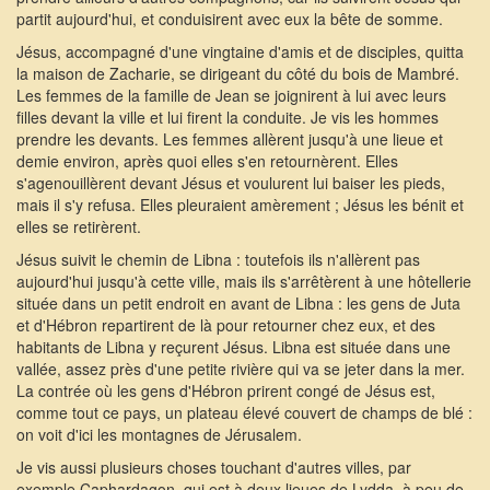
partit aujourd'hui, et conduisirent avec eux la bête de somme.
Jésus, accompagné d'une vingtaine d'amis et de disciples, quitta
la maison de Zacharie, se dirigeant du côté du bois de Mambré.
Les femmes de la famille de Jean se joignirent à lui avec leurs
filles devant la ville et lui firent la conduite. Je vis les hommes
prendre les devants. Les femmes allèrent jusqu'à une lieue et
demie environ, après quoi elles s'en retournèrent. Elles
s'agenouillèrent devant Jésus et voulurent lui baiser les pieds,
mais il s'y refusa. Elles pleuraient amèrement ; Jésus les bénit et
elles se retirèrent.
Jésus suivit le chemin de Libna : toutefois ils n'allèrent pas
aujourd'hui jusqu'à cette ville, mais ils s'arrêtèrent à une hôtellerie
située dans un petit endroit en avant de Libna : les gens de Juta
et d'Hébron repartirent de là pour retourner chez eux, et des
habitants de Libna y reçurent Jésus. Libna est située dans une
vallée, assez près d'une petite rivière qui va se jeter dans la mer.
La contrée où les gens d'Hébron prirent congé de Jésus est,
comme tout ce pays, un plateau élevé couvert de champs de blé :
on voit d'ici les montagnes de Jérusalem.
Je vis aussi plusieurs choses touchant d'autres villes, par
exemple Caphardagon, qui est à deux lieues de Lydda, à peu de