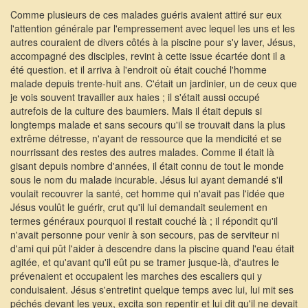
Comme plusieurs de ces malades guéris avaient attiré sur eux
l'attention générale par l'empressement avec lequel les uns et les
autres couraient de divers côtés à la piscine pour s'y laver, Jésus,
accompagné des disciples, revint à cette issue écartée dont il a
été question. et il arriva à l'endroit où était couché l'homme
malade depuis trente-huit ans. C'était un jardinier, un de ceux que
je vois souvent travailler aux haies ; il s'était aussi occupé
autrefois de la culture des baumiers. Mais il était depuis si
longtemps malade et sans secours qu'il se trouvait dans la plus
extrême détresse, n'ayant de ressource que la mendicité et se
nourrissant des restes des autres malades. Comme il était là
gisant depuis nombre d'années, il était connu de tout le monde
sous le nom du malade incurable. Jésus lui ayant demandé s'il
voulait recouvrer la santé, cet homme qui n'avait pas l'idée que
Jésus voulût le guérir, crut qu'il lui demandait seulement en
termes généraux pourquoi il restait couché là ; il répondit qu'il
n'avait personne pour venir à son secours, pas de serviteur ni
d'ami qui pût l'aider à descendre dans la piscine quand l'eau était
agitée, et qu'avant qu'il eût pu se tramer jusque-là, d'autres le
prévenaient et occupaient les marches des escaliers qui y
conduisaient. Jésus s'entretint quelque temps avec lui, lui mit ses
péchés devant les yeux, excita son repentir et lui dit qu'il ne devait