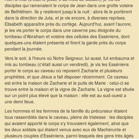
disciples qui ramenaient le corps de Jean dans une grotte voisine
de Bethléhem. Ils y restèrent jusqu'à la nuit : alors ils le portèrent
dans la direction de Juta, et je vis encore, à diverses reprises.
Elisabeth apparaître près du cortège. Aujourd'hui, avant l'aurore,
je les vis porter le corps dans une caverne peu éloignée du
tombeau d'Abraham et voisine des cellules des Esséniens, dont
quelques-uns étaient présents et firent la garde près du corps
pendant la journée.
Vers le soir, à l'heure où Notre Seigneur, lui aussi, fut embauma et
mis au tombeau (c'était aussi un vendredi), je vis les Esséniens
porter le corps au caveau où reposent Zacharie et plusieurs
prophètes, et que Jésus a fait disposer récemment. Ce caveau
est entre la maison de Zacharie et le puits de Marie : celui-ci se
trouve entre la maison et la vigne de Zacharie. La vigne est située
sur un point plus élevé que la maison : elle est au sud-ouest a
une demi lieue.
Les hommes et les femmes de la famille du précurseur étaient
tous rassemblés dans le caveau, pleins de tristesse : les disciples
qui avaient apporté le corps s'y trouvaient également, ainsi que
les deux soldats qui étaient venus avec eux de Machérunte et
plusieurs couples d'Esséniens, parmi lesquels des gens très âgés