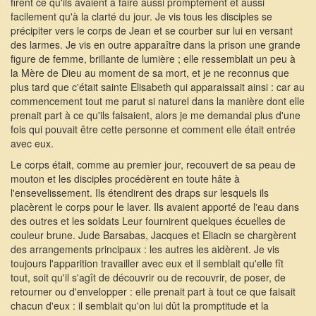
firent ce qu'ils avaient à faire aussi promptement et aussi
facilement qu'à la clarté du jour. Je vis tous les disciples se
précipiter vers le corps de Jean et se courber sur lui en versant
des larmes. Je vis en outre apparaître dans la prison une grande
figure de femme, brillante de lumière ; elle ressemblait un peu à
la Mère de Dieu au moment de sa mort, et je ne reconnus que
plus tard que c'était sainte Elisabeth qui apparaissait ainsi : car au
commencement tout me parut si naturel dans la manière dont elle
prenait part à ce qu'ils faisaient, alors je me demandai plus d'une
fois qui pouvait être cette personne et comment elle était entrée
avec eux.
Le corps était, comme au premier jour, recouvert de sa peau de
mouton et les disciples procédèrent en toute hâte à
l'ensevelissement. Ils étendirent des draps sur lesquels ils
placèrent le corps pour le laver. Ils avaient apporté de l'eau dans
des outres et les soldats Leur fournirent quelques écuelles de
couleur brune. Jude Barsabas, Jacques et Eliacin se chargèrent
des arrangements principaux : les autres les aidèrent. Je vis
toujours l'apparition travailler avec eux et il semblait qu'elle fît
tout, soit qu'il s'agît de découvrir ou de recouvrir, de poser, de
retourner ou d'envelopper : elle prenait part à tout ce que faisait
chacun d'eux : il semblait qu'on lui dût la promptitude et la