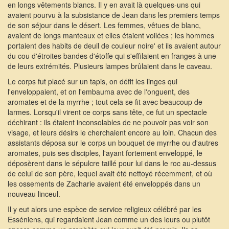
en longs vêtements blancs. Il y en avait là quelques-uns qui
avaient pourvu à la subsistance de Jean dans les premiers temps
de son séjour dans le désert. Les femmes, vêtues de blanc,
avaient de longs manteaux et elles étaient voilées ; les hommes
portaient des habits de deuil de couleur noire' et ils avaient autour
du cou d'étroites bandes d'étoffe qui s'effilaient en franges à une
de leurs extrémités. Plusieurs lampes brûlaient dans le caveau.
Le corps fut placé sur un tapis, on défit les linges qui
l'enveloppaient, et on l'embauma avec de l'onguent, des
aromates et de la myrrhe ; tout cela se fit avec beaucoup de
larmes. Lorsqu'il virent ce corps sans tête, ce fut un spectacle
déchirant : ils étaient inconsolables de ne pouvoir pas voir son
visage, et leurs désirs le cherchaient encore au loin. Chacun des
assistants déposa sur le corps un bouquet de myrrhe ou d'autres
aromates, puis ses disciples, l'ayant fortement enveloppé, le
déposèrent dans le sépulcre taillé pour lui dans le roc au-dessus
de celui de son père, lequel avait été nettoyé récemment, et où
les ossements de Zacharie avaient été enveloppés dans un
nouveau linceul.
Il y eut alors une espèce de service religieux célébré par les
Esséniens, qui regardaient Jean comme un des leurs ou plutôt