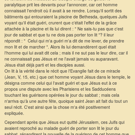
paralytique prit les devants pour l'annoncer, car cet homme
connaissait l'endroit où il avait à se rendre. Lorsqu'il sortit des
bâtiments qui entouraient la piscine de Bethesda, quelques Juifs
voyant qu'il était guéri, crurent que c'était l'effet de la grâce
attachée à la piscine et ils lui dirent : " Ne sais-tu pas que c'est
jour de sabbat et que tu ne dois pas porter ton lit "? il leur
répondit : " Celui qui m'a guéri m'a dit de me lever, de prendre
mon lit et de marcher ". Alors ils lui demandèrent quel était
l'homme qui lui avait dit cela ; mais il ne sut pas le leur dire, car il
ne connaissait pas Jésus et ne l'avait jamais vu auparavant.
Jésus était déjà parti et les disciples aussi.
On lit à la vérité dans le récit que l'Evangile fait de ce miracle
(Jean, V, 15, etc.) que cet homme voyant Jésus dans le temple, le
désigna comme celui qui l'avait guéri et que Jésus eut à ce
propos une dispute avec les Pharisiens et les Sadducéens
touchant les guérisons opérées le jour du sabbat ; mais cela
n'arriva qu'à une autre fête, quoique saint Jean ait fait du tout un
seul récit. C'est ainsi que la chose m'a été positivement
expliquée.
Cependant après que Jésus eut quitté Jérusalem, ces Juifs qui
avaient reproché au malade guéri de porter son lit le jour du
sabbat, répandirent la nouvelle de la guérison de cet homme que