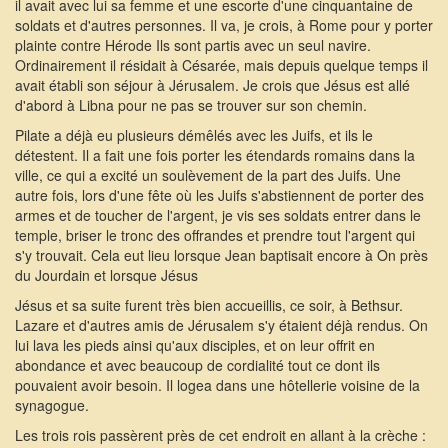
il avait avec lui sa femme et une escorte d'une cinquantaine de
soldats et d'autres personnes. Il va, je crois, à Rome pour y porter
plainte contre Hérode Ils sont partis avec un seul navire.
Ordinairement il résidait à Césarée, mais depuis quelque temps il
avait établi son séjour à Jérusalem. Je crois que Jésus est allé
d'abord à Libna pour ne pas se trouver sur son chemin.
Pilate a déjà eu plusieurs démêlés avec les Juifs, et ils le
détestent. Il a fait une fois porter les étendards romains dans la
ville, ce qui a excité un soulèvement de la part des Juifs. Une
autre fois, lors d'une fête où les Juifs s'abstiennent de porter des
armes et de toucher de l'argent, je vis ses soldats entrer dans le
temple, briser le tronc des offrandes et prendre tout l'argent qui
s'y trouvait. Cela eut lieu lorsque Jean baptisait encore à On près
du Jourdain et lorsque Jésus
Jésus et sa suite furent très bien accueillis, ce soir, à Bethsur.
Lazare et d'autres amis de Jérusalem s'y étaient déjà rendus. On
lui lava les pieds ainsi qu'aux disciples, et on leur offrit en
abondance et avec beaucoup de cordialité tout ce dont ils
pouvaient avoir besoin. Il logea dans une hôtellerie voisine de la
synagogue.
Les trois rois passèrent près de cet endroit en allant à la crèche :