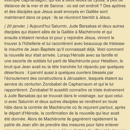
distance de la mer et de Sarona : où est cet endroit ? Des apôtres
et des disciples que Jésus avait envoyés en Galilée sont
maintenant dans ce pays : ils se réuniront bientôt à Jésus.
( 20 janvier. )
Aujourd'hui Saturnin, Jude Barsabas et deux autres
disciples qui étaient allés de la Galilée à Machéronte et qui
ensuite s'étaient rendus ici pour y rejoindre Jésus, vinrent le
trouver à l'hôtellerie et lui racontèrent avec beaucoup de tristesse
le meurtre de Jean-Baptiste qu'il connaissait déjà. Voici comment
la nouvelle leur était arrivée. Lorsqu'Hérode avec sa famille et
une escorte de soldats fut parti de Machérunte pour Hésébon, le
bruit que Jean avait eu la tête tranchée fut répandu par quelques
déserteurs : il parvint aussi à quelques ouvriers blessés par
l'écroulement des constructions à Jérusalem, lesquels étaient au
service du centurion Zorobabel de Capharnaum et qui le lui
rapportèrent. Zorobabel fit aussitôt connaître ce triste événement
à Jude Barsabas qui se trouvait dans le voisinage, sur quoi celui-
ci avec Saturnin et deux autres disciples se rendirent en toute
hâte dans la contrée de Machérunte où ils reçurent partout, après
le départ d'Hérode, la confirmation de la nouvelle qui leur avait
été donnée. Alors de Machéronte ils gagnèrent rapidement la
patrie de Jean afin de prendre des mesures pour faire enlever