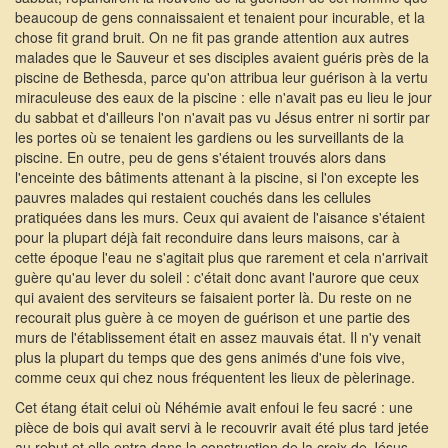
beaucoup de gens connaissaient et tenaient pour incurable, et la
chose fit grand bruit. On ne fit pas grande attention aux autres
malades que le Sauveur et ses disciples avaient guéris près de la
piscine de Bethesda, parce qu'on attribua leur guérison à la vertu
miraculeuse des eaux de la piscine : elle n'avait pas eu lieu le jour
du sabbat et d'ailleurs l'on n'avait pas vu Jésus entrer ni sortir par
les portes où se tenaient les gardiens ou les surveillants de la
piscine. En outre, peu de gens s'étaient trouvés alors dans
l'enceinte des bâtiments attenant à la piscine, si l'on excepte les
pauvres malades qui restaient couchés dans les cellules
pratiquées dans les murs. Ceux qui avaient de l'aisance s'étaient
pour la plupart déjà fait reconduire dans leurs maisons, car à
cette époque l'eau ne s'agitait plus que rarement et cela n'arrivait
guère qu'au lever du soleil : c'était donc avant l'aurore que ceux
qui avaient des serviteurs se faisaient porter là. Du reste on ne
recourait plus guère à ce moyen de guérison et une partie des
murs de l'établissement était en assez mauvais état. Il n'y venait
plus la plupart du temps que des gens animés d'une fois vive,
comme ceux qui chez nous fréquentent les lieux de pèlerinage.
Cet étang était celui où Néhémie avait enfoui le feu sacré : une
pièce de bois qui avait servi à le recouvrir avait été plus tard jetée
au rebut et elle entra dans la construction de la croix de Jésus-