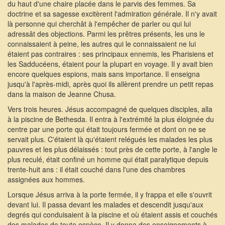
du haut d'une chaire placée dans le parvis des femmes. Sa
doctrine et sa sagesse excitèrent l'admiration générale. Il n'y avait
là personne qui cherchât à l'empêcher de parler ou qui lui
adressât des objections. Parmi les prêtres présents, les uns le
connaissaient à peine, les autres qui le connaissaient ne lui
étaient pas contraires : ses principaux ennemis, les Pharisiens et
les Sadducéens, étaient pour la plupart en voyage. Il y avait bien
encore quelques espions, mais sans importance. Il enseigna
jusqu'à l'après-midi, après quoi ils allèrent prendre un petit repas
dans la maison de Jeanne Chusa.
Vers trois heures. Jésus accompagné de quelques disciples, alla
à la piscine de Bethesda. Il entra à l'extrémité la plus éloignée du
centre par une porte qui était toujours fermée et dont on ne se
servait plus. C'étaient là qu'étaient relégués les malades les plus
pauvres et les plus délaissés : tout près de cette porte, à l'angle le
plus reculé, était confiné un homme qui était paralytique depuis
trente-huit ans : il était couché dans l'une des chambres
assignées aux hommes.
Lorsque Jésus arriva à la porte fermée, il y frappa et elle s'ouvrit
devant lui. Il passa devant les malades et descendit jusqu'aux
degrés qui conduisaient à la piscine et où étaient assis et couchés
des malades de toute espèce. Il y donna des enseignements à