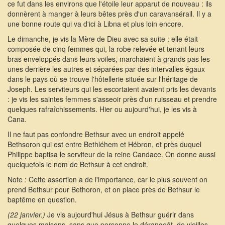
ce fut dans les environs que l'étoile leur apparut de nouveau : ils
donnèrent à manger à leurs bêtes près d'un caravansérail. Il y a
une bonne route qui va d'ici à Libna et plus loin encore.
Le dimanche, je vis la Mère de Dieu avec sa suite : elle était
composée de cinq femmes qui, la robe relevée et tenant leurs
bras enveloppés dans leurs voiles, marchaient à grands pas les
unes derrière les autres et séparées par des intervalles égaux
dans le pays où se trouve l'hôtellerie située sur l'héritage de
Joseph. Les serviteurs qui les escortaient avaient pris les devants
: je vis les saintes femmes s'asseoir près d'un ruisseau et prendre
quelques rafraîchissements. Hier ou aujourd'hui, je les vis à
Cana.
Il ne faut pas confondre Bethsur avec un endroit appelé
Bethsoron qui est entre Bethléhem et Hébron, et près duquel
Philippe baptisa le serviteur de la reine Candace. On donne aussi
quelquefois le nom de Bethsur à cet endroit.
Note : Cette assertion a de l'importance, car le plus souvent on
prend Bethsur pour Bethoron, et on place près de Bethsur le
baptême en question.
(22 janvier.)
Je vis aujourd'hui Jésus à Bethsur guérir dans
quelques maisons, sans que personne le dérangeât, de vieilles