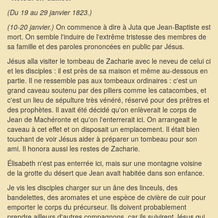
(Du 19 au 29 janvier 1823.)
(10-20 janvier.)
On commence à dire à Juta que Jean-Baptiste est
mort. On semble l'induire de l'extrême tristesse des membres de
sa famille et des paroles prononcées en public par Jésus.
Jésus alla visiter le tombeau de Zacharie avec le neveu de celui ci
et les disciples : il est près de sa maison et même au-dessous en
partie. Il ne ressemble pas aux tombeaux ordinaires : c'est un
grand caveau soutenu par des piliers comme les catacombes, et
c'est un lieu de sépulture très vénéré, réservé pour des prêtres et
des prophètes. Il avait été décidé qu'on enlèverait le corps de
Jean de Machéronte et qu'on l'enterrerait ici. On arrangeait le
caveau à cet effet et on disposait un emplacement. Il était bien
touchant de voir Jésus aider à préparer un tombeau pour son
ami. Il honora aussi les restes de Zacharie.
Élisabeth n'est pas enterrée ici, mais sur une montagne voisine
de la grotte du désert que Jean avait habitée dans son enfance.
Je vis les disciples charger sur un âne des linceuls, des
bandelettes, des aromates et une espèce de civière de cuir pour
emporter le corps du précurseur. Ils doivent probablement
prendre ailleurs d'autres compagnons, car ils suivirent Jésus qui