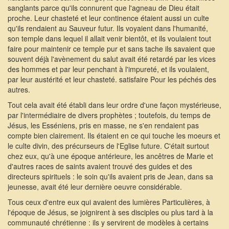
sanglants parce qu'ils connurent que l'agneau de Dieu était
proche. Leur chasteté et leur continence étaient aussi un culte
qu'ils rendaient au Sauveur futur. Ils voyaient dans l'humanité,
son temple dans lequel il allait venir bientôt, et ils voulaient tout
faire pour maintenir ce temple pur et sans tache ils savaient que
souvent déjà l'avènement du salut avait été retardé par les vices
des hommes et par leur penchant à l'impureté, et ils voulaient,
par leur austérité et leur chasteté. satisfaire Pour les péchés des
autres.
Tout cela avait été établi dans leur ordre d'une façon mystérieuse,
par l'intermédiaire de divers prophètes ; toutefois, du temps de
Jésus, les Esséniens, pris en masse, ne s'en rendaient pas
compte bien clairement. Ils étaient en ce qui touche les moeurs et
le culte divin, des précurseurs de l'Eglise future. C'était surtout
chez eux, qu'à une époque antérieure, les ancêtres de Marie et
d'autres races de saints avaient trouvé des guides et des
directeurs spirituels : le soin qu'ils avaient pris de Jean, dans sa
jeunesse, avait été leur dernière oeuvre considérable.
Tous ceux d'entre eux qui avaient des lumières Particulières, à
l'époque de Jésus, se joignirent à ses disciples ou plus tard à la
communauté chrétienne : ils y servirent de modèles à certains