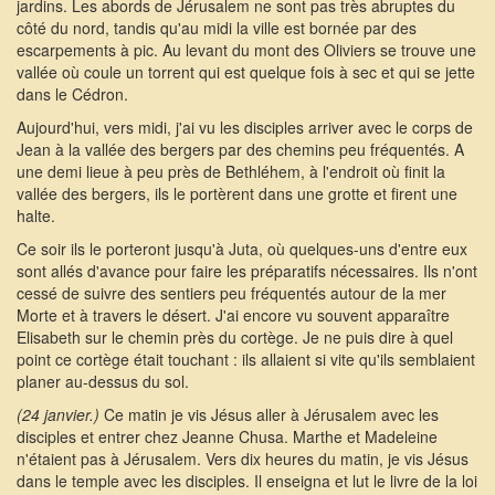
jardins. Les abords de Jérusalem ne sont pas très abruptes du
côté du nord, tandis qu'au midi la ville est bornée par des
escarpements à pic. Au levant du mont des Oliviers se trouve une
vallée où coule un torrent qui est quelque fois à sec et qui se jette
dans le Cédron.
Aujourd'hui, vers midi, j'ai vu les disciples arriver avec le corps de
Jean à la vallée des bergers par des chemins peu fréquentés. A
une demi lieue à peu près de Bethléhem, à l'endroit où finit la
vallée des bergers, ils le portèrent dans une grotte et firent une
halte.
Ce soir ils le porteront jusqu'à Juta, où quelques-uns d'entre eux
sont allés d'avance pour faire les préparatifs nécessaires. Ils n'ont
cessé de suivre des sentiers peu fréquentés autour de la mer
Morte et à travers le désert. J'ai encore vu souvent apparaître
Elisabeth sur le chemin près du cortège. Je ne puis dire à quel
point ce cortège était touchant : ils allaient si vite qu'ils semblaient
planer au-dessus du sol.
(24 janvier.)
Ce matin je vis Jésus aller à Jérusalem avec les
disciples et entrer chez Jeanne Chusa. Marthe et Madeleine
n'étaient pas à Jérusalem. Vers dix heures du matin, je vis Jésus
dans le temple avec les disciples. Il enseigna et lut le livre de la loi