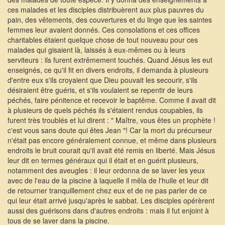
ces malades et les disciples distribuèrent aux plus pauvres du
pain, des vêtements, des couvertures et du linge que les saintes
femmes leur avaient donnés. Ces consolations et ces offices
charitables étaient quelque chose de tout nouveau pour ces
malades qui gisaient là, laissés à eux-mêmes ou à leurs
serviteurs : ils furent extrêmement touchés. Quand Jésus les eut
enseignés, ce qu'il fit en divers endroits, il demanda à plusieurs
d'entre eux s'ils croyaient que Dieu pouvait les secourir, s'ils
désiraient être guéris, et s'ils voulaient se repentir de leurs
péchés, faire pénitence et recevoir le baptême. Comme il avait dit
à plusieurs de quels péchés ils s'étaient rendus coupables, ils
furent très troublés et lui dirent : " Maître, vous êtes un prophète !
c'est vous sans doute qui êtes Jean "! Car la mort du précurseur
n'était pas encore généralement connue, et même dans plusieurs
endroits le bruit courait qu'il avait été remis en liberté. Mais Jésus
leur dit en termes généraux qui il était et en guérit plusieurs,
notamment des aveugles : il leur ordonna de se laver les yeux
avec de l'eau de la piscine à laquelle il mêla de l'huile et leur dit
de retourner tranquillement chez eux et de ne pas parler de ce
qui leur était arrivé jusqu'après le sabbat. Les disciples opérèrent
aussi des guérisons dans d'autres endroits : mais il fut enjoint à
tous de se laver dans la piscine.