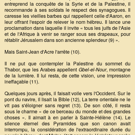
entreprend la conquête de la Syrie et de la Palestine, il
recommande à ses soldats le respect des synagogues. Il
caresse les vieilles barbes qui rappellent celle d'Aaron, en
leur offrant l'espoir de relever le nom hébreu. Il lance une
proclamation dans laquelle il invite « tous les juifs de l'Asie
et de l'Afrique à venir se ranger sous ses drapeaux, pour
rétablir Jérusalem dans son ancienne splendeur (9) ».
Mais Saint-Jean d'Acre l'arrête (10).
Il ne put que contempler la Palestine du sommet du
Thabor, que les Arabes appellent
Gbel-el-Nour
, montagne
de la lumière. Il lui resta, de cette vision, une impression
ineffaçable (11).
Quelques jours après, il faisait voile vers l'Occident. Sur le
pont du navire, il lisait la Bible (12), La terre orientale ne le
vit pas s'éloigner sans regret (13). De son côté, il resta
sous le charme « de ce berceau du monde et des grandes
choses ». Il aimait à en parler à Sainte-Hélène (14). Le
silence éternel des Pyramides que son canon avait
interrompu, la considération de l'extraordinaire durée du