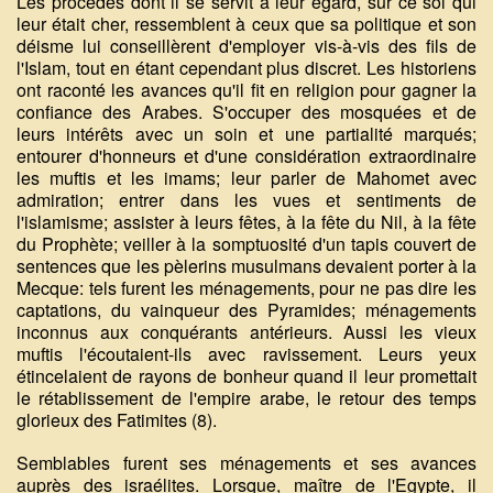
Les procédés dont il se servit à leur égard, sur ce sol qui
leur était cher, ressemblent à ceux que sa politique et son
déisme lui conseillèrent d'employer vis-à-vis des fils de
l'Islam, tout en étant cependant plus discret. Les historiens
ont raconté les avances qu'il fit en religion pour gagner la
confiance des Arabes. S'occuper des mosquées et de
leurs intérêts avec un soin et une partialité marqués;
entourer d'honneurs et d'une considération extraordinaire
les muftis et les imams; leur parler de Mahomet avec
admiration; entrer dans les vues et sentiments de
l'islamisme; assister à leurs fêtes, à la fête du Nil, à la fête
du Prophète; veiller à la somptuosité d'un tapis couvert de
sentences que les pèlerins musulmans devaient porter à la
Mecque: tels furent les ménagements, pour ne pas dire les
captations, du vainqueur des Pyramides; ménagements
inconnus aux conquérants antérieurs. Aussi les vieux
muftis l'écoutaient-ils avec ravissement. Leurs yeux
étincelaient de rayons de bonheur quand il leur promettait
le rétablissement de l'empire arabe, le retour des temps
glorieux des Fatimites (8).
Semblables furent ses ménagements et ses avances
auprès des israélites. Lorsque, maître de l'Egypte, il