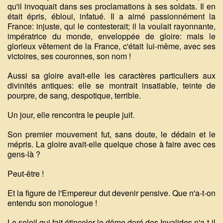
qu'il invoquait dans ses proclamations à ses soldats. Il en
était épris, ébloui, infatué. Il a aimé passionnément la
France: injuste, qui le contesterait; il la voulait rayonnante,
impératrice du monde, enveloppée de gloire: mais le
glorieux vêtement de la France, c'était lui-même, avec ses
victoires, ses couronnes, son nom !
Aussi sa gloire avait-elle les caractères particuliers aux
divinités antiques: elle se montrait insatiable, teinte de
pourpre, de sang, despotique, terrible.
Un jour, elle rencontra le peuple juif.
Son premier mouvement fut, sans doute, le dédain et le
mépris. La gloire avait-elle quelque chose à faire avec ces
gens-là ?
Peut-être !
Et la figure de l'Empereur dut devenir pensive. Que n'a-t-on
entendu son monologue !
Le soleil qui fait étinceler le dôme doré des Invalides n'a-t-il