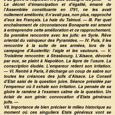
Le décret d'émancipation et d'égalité, émané de
l'Assemblée constituante en l791, ne les avait
nullement améliorés; il n'avait pas, non plus, rapproché
d'eux les Français. La haie du Talmud. — III. Par quel
enchaînement de circonstances Bonaparte est amené
à entreprendre cette amélioration et ce rapprochement.
Sa première rencontre avec les juifs: en Syrie. Rêve
oriental du vainqueur des Pyramides. — IV. Puis, il les
rencontre à la suite de ses armées, lors de la
campagne d'Austerlitz: l'aigle et les vautours. — V.
Troisième rencontre: à Strasbourg. L'Alsace, dévorée
par eux, se plaint à Napoléon. La lèpre de l'usure. La
conscription éludée. L'empereur retient son irritation.
— VI. Rentré à Paris, il décharge un coup de sabre sur
toutes les créances des juifs d'Alsace. Le Conseil
d'Etat saisi de la question juive. Séance présidée par
l'empereur où il exhale son irritation. La pensée de sa
gloire le ramène à l'examen calme de la question. Un
éclair de son génie: convocation d'Etats généraux
juifs. —
VII. Importance de bien préciser le milieu historique au
moment où ces singuliers Etats généraux vont se