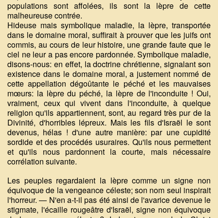
populations sont affolées, ils sont la lèpre de cette
malheureuse contrée.
Hideuse mais symbolique maladie, la lèpre, transportée
dans le domaine moral, suffirait à prouver que les juifs ont
commis, au cours de leur histoire, une grande faute que le
ciel ne leur a pas encore pardonnée. Symbolique maladie,
disons-nous: en effet, la doctrine chrétienne, signalant son
existence dans le domaine moral, a justement nommé de
cette appellation dégoûtante le péché et les mauvaises
mœurs: la lèpre du péché, la lèpre de l'inconduite ! Oui,
vraiment, ceux qui vivent dans l'inconduite, à quelque
religion qu'ils appartiennent, sont, au regard très pur de la
Divinité, d'horribles lépreux. Mais les fils d'Israël le sont
devenus, hélas ! d'une autre manière: par une cupidité
sordide et des procédés usuraires. Qu'ils nous permettent
et qu'ils nous pardonnent la courte, mais nécessaire
corrélation suivante.
Les peuples regardaient la lèpre comme un signe non
équivoque de la vengeance céleste; son nom seul inspirait
l'horreur. — N'en a-t-il pas été ainsi de l'avarice devenue le
stigmate, l'écaille rougeâtre d'Israël, signe non équivoque