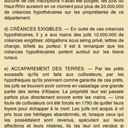
aucune de ces inscriptions n'avait été purgée, les juifs du
Haut-Rhin auraient en ce moment pour plus de 23.000.000
de créances hypothécaires sur les propriétaires de ce
département.
d) CRÉANCES EXIGIBLES. — En outre de ces créances
hypothécaires, il y a aux mains des juifs 10.000.000 de
créances exigibles: obligations sous seing privé, lettres de
change, billets au porteur. Il est à remarquer que les
créances hypothécaires portent surtout sur les biens
ruraux.
e) ACCAPAREMENT DES TERRES. — Par les prêts
excessifs qu'ils ont faits aux cultivateurs, par les
hypothèques qu'ils prennent comme garantie de ces prêts,
les juifs se trouvent avoir comme en vasselage une grande
partie des terres d'Alsace. La propriété leur est passée
parfois plus directement encore entre les mains. — Une
foule de cultivateurs ont été forcés en 1793 de quitter leurs
foyers pour échapper à la mort. Les juifs ont acquis à vil
prix tous ces héritages abandonnés, et, lorsque ceux qui
les possédaient sont revenus, spéculant sur leurs
affections et leurs misères, ils les leur ont vendus si