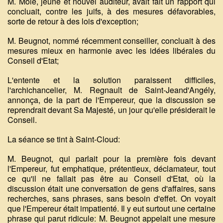
M. Molé, jeune et nouvel auditeur, avait fait un rapport qui
concluait, contre les juifs, à des mesures défavorables,
sorte de retour à des lois d'exception;
M. Beugnot, nommé récemment conseiller, concluait à des
mesures mieux en harmonie avec les idées libérales du
Conseil d'Etat;
L'entente et la solution paraissent difficiles,
l'archichancelier, M. Regnault de Saint-Jeand'Angély,
annonça, de la part de l'Empereur, que la discussion se
reprendrait devant Sa Majesté, un jour qu'elle présiderait le
Conseil.
La séance se tint à Saint-Cloud:
M. Beugnot, qui parlait pour la première fois devant
l'Empereur, fut emphatique, prétentieux, déclamateur, tout
ce qu'il ne fallait pas être au Conseil d'Etat, où la
discussion était une conversation de gens d'affaires, sans
recherches, sans phrases, sans besoin d'effet. On voyait
que l'Empereur était impatienté. Il y eut surtout une certaine
phrase qui parut ridicule: M. Beugnot appelait une mesure