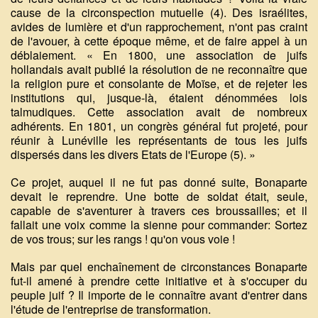
cause de la circonspection mutuelle (4). Des israélites,
avides de lumière et d'un rapprochement, n'ont pas craint
de l'avouer, à cette époque même, et de faire appel à un
déblaiement. « En 1800, une association de juifs
hollandais avait publié la résolution de ne reconnaître que
la religion pure et consolante de Moïse, et de rejeter les
institutions qui, jusque-là, étaient dénommées lois
talmudiques. Cette association avait de nombreux
adhérents. En 1801, un congrès général fut projeté, pour
réunir à Lunéville les représentants de tous les juifs
dispersés dans les divers Etats de l'Europe (5). »
Ce projet, auquel il ne fut pas donné suite, Bonaparte
devait le reprendre. Une botte de soldat était, seule,
capable de s'aventurer à travers ces broussailles; et il
fallait une voix comme la sienne pour commander: Sortez
de vos trous; sur les rangs ! qu'on vous voie !
Mais par quel enchaînement de circonstances Bonaparte
fut-il amené à prendre cette initiative et à s'occuper du
peuple juif ? Il importe de le connaître avant d'entrer dans
l'étude de l'entreprise de transformation.