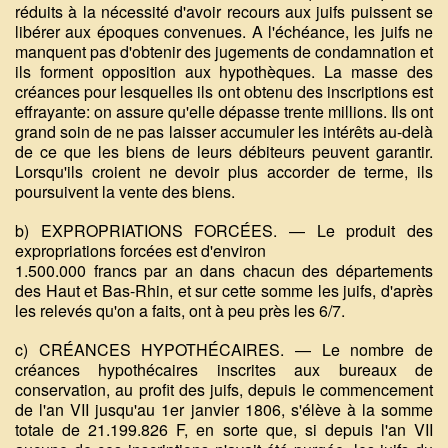
réduits à la nécessité d'avoir recours aux juifs puissent se
libérer aux époques convenues. A l'échéance, les juifs ne
manquent pas d'obtenir des jugements de condamnation et
ils forment opposition aux hypothèques. La masse des
créances pour lesquelles ils ont obtenu des inscriptions est
effrayante: on assure qu'elle dépasse trente millions. Ils ont
grand soin de ne pas laisser accumuler les intérêts au-delà
de ce que les biens de leurs débiteurs peuvent garantir.
Lorsqu'ils croient ne devoir plus accorder de terme, ils
poursuivent la vente des biens.
b) EXPROPRIATIONS FORCÉES. — Le produit des
expropriations forcées est d'environ
1.500.000 francs par an dans chacun des départements
des Haut et Bas-Rhin, et sur cette somme les juifs, d'après
les relevés qu'on a faits, ont à peu près les 6/7.
c) CRÉANCES HYPOTHÉCAIRES. — Le nombre de
créances hypothécaires inscrites aux bureaux de
conservation, au profit des juifs, depuis le commencement
de l'an VII jusqu'au 1er janvier 1806, s'élève à la somme
totale de 21.199.826 F, en sorte que, si depuis l'an VII