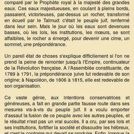
comparé par le Prophète royal à la majesté des grandes
eaux. Ces eaux majestueuses, en coulant à pleins bords,
passaient, victorieuses, par-dessus un rocher, transformé
en écueil par le Talmud: c'était le peuple juif, renfermé
dans leur sein. Mais le jour où les eaux sont devenues
basses, où les lois, les institutions, les mœurs, se sont
affaiblies, le rocher a émergé, pour devenir une cime, un
sommet, une prépondérance.
Un pareil état de choses s'explique difficilement si l'on ne
prend la peine de remonter jusqu'à l'Empire, continuateur
de la Révolution française. A l'Assemblée constituante, de
1789 à 1791, la prépondérance juive fut redevable de son
origine; à Napoléon, de 1806 à 1815, elle est redevable de
son organisation.
Ce vaste génie, aux intentions conservatrices et
généreuses, a fait en grande partie fausse route dans ses
mesures vis-à-vis du peuple juif. Il a voulu emporter
d'assaut la fusion de ce peuple avec les autres peuples, et
le résultat n'est pas un vrai succès. Il a cru, par ses lois et
ses institutions, fortifier la société et dissoudre les hébreux,
et c'est le contraire qui devait se produire. Enfin, lorsque la