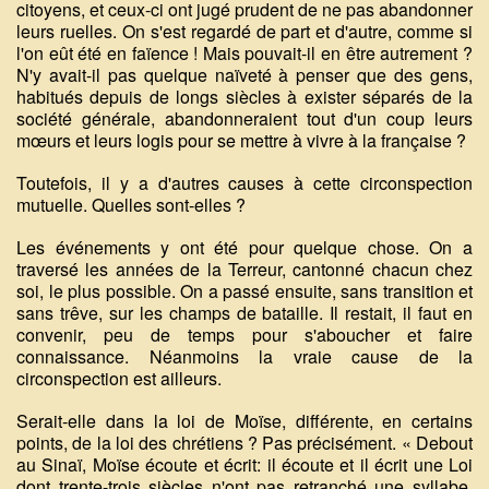
citoyens, et ceux-ci ont jugé prudent de ne pas abandonner
leurs ruelles. On s'est regardé de part et d'autre, comme si
l'on eût été en faïence ! Mais pouvait-il en être autrement ?
N'y avait-il pas quelque naïveté à penser que des gens,
habitués depuis de longs siècles à exister séparés de la
société générale, abandonneraient tout d'un coup leurs
mœurs et leurs logis pour se mettre à vivre à la française ?
Toutefois, il y a d'autres causes à cette circonspection
mutuelle. Quelles sont-elles ?
Les événements y ont été pour quelque chose. On a
traversé les années de la Terreur, cantonné chacun chez
soi, le plus possible. On a passé ensuite, sans transition et
sans trêve, sur les champs de bataille. Il restait, il faut en
convenir, peu de temps pour s'aboucher et faire
connaissance. Néanmoins la vraie cause de la
circonspection est ailleurs.
Serait-elle dans la loi de Moïse, différente, en certains
points, de la loi des chrétiens ? Pas précisément. « Debout
au Sinaï, Moïse écoute et écrit: il écoute et il écrit une Loi
dont trente-trois siècles n'ont pas retranché une syllabe,