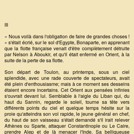
III
« Nous voilà dans l'obligation de faire de grandes choses !
» s'était écrié, sur le sol d'Egypte, Bonaparte, en apprenant
que la flotte française venait d'être complètement détruite
par Nelson à Aboukir, et qu'il était enfermé en Orient, à la
suite de la perte de sa flotte.
Son départ de Toulon, au printemps, sous un ciel
splendide, avec une rade couverte de spectateurs, avait
été plein d'enthousiasme; mais à ce moment ses desseins
étaient encore incertains. Cet Orient aux pensées infinies
s'ouvrait devant lui. Semblable à l'aigle du Liban qui, du
haut du Sannin, regarde le soleil, tourne sa tête vers
différents points du ciel et quelque temps hésite sur la
proie qu'atteindra son vol rapide, le jeune général en chef,
du haut de son vaisseau s'était demandé s'il irait relever
Athènes ou Sparte, attaquer Constantinople ou Le Caire,
prendre Alep et de là menacer l'Inde. Sa belliqueuse