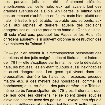
Les pauvres juifs ont été littéralement clôturés,
emprisonnés par cette haie, eux qui avaient joui des
grandes avenues de la Bible. Ah ! certes, le Talmud n'est
pas un rempart d'aubépine en fleurs, mais bien plutôt une
haie hérissée, impénétrable, favorable aux serpents, aux
vols, aux rapines, et derrière laquelle des décisions
dangereuses ont pu se prendre en haine du Christianisme.
Si cela n'est pas, pourquoi les Papes et les Rois très
chrétiens auraient-ils si souvent ordonné la destruction des
exemplaires du Talmud ?
Or — pour en revenir à la circonspection persistante des
chrétiens et des juifs malgré le décret libérateur et fraternel
de 1791 — elle s'explique par le maintien de la détestable
haie, les broussailles en étant toujours aussi inextricables
et aussi dangereuses. Les gens qui vivent dans les
broussailles, derrière les haies, sont exposés, presque
malgré eux, à des métiers peu honorables, comme les
bohémiens; ainsi en était-il des juifs derrière leur Talmud,
même après l'émancipation de 1791; est-il étonnant que,
de leur côté, les chrétiens ne se soient guère souciés
d'avoir commerce avec des gens qui n'avaient rien répudié
de leurs défiances et de leurs habitudes ? Voilà la vraie