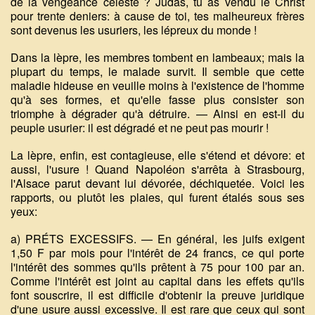
de la vengeance céleste ? Judas, tu as vendu le Christ
pour trente deniers: à cause de toi, tes malheureux frères
sont devenus les usuriers, les lépreux du monde !
Dans la lèpre, les membres tombent en lambeaux; mais la
plupart du temps, le malade survit. Il semble que cette
maladie hideuse en veuille moins à l'existence de l'homme
qu'à ses formes, et qu'elle fasse plus consister son
triomphe à dégrader qu'à détruire. — Ainsi en est-il du
peuple usurier: il est dégradé et ne peut pas mourir !
La lèpre, enfin, est contagieuse, elle s'étend et dévore: et
aussi, l'usure ! Quand Napoléon s'arrêta à Strasbourg,
l'Alsace parut devant lui dévorée, déchiquetée. Voici les
rapports, ou plutôt les plaies, qui furent étalés sous ses
yeux:
a) PRÉTS EXCESSIFS. — En général, les juifs exigent
1,50 F par mois pour l'intérêt de 24 francs, ce qui porte
l'intérêt des sommes qu'ils prêtent à 75 pour 100 par an.
Comme l'intérêt est joint au capital dans les effets qu'ils
font souscrire, il est difficile d'obtenir la preuve juridique
d'une usure aussi excessive. Il est rare que ceux qui sont