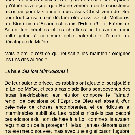
qu'Athènes a reçue, que Rome vénère, que la conscience
reconnaît pour la sienne et que Jésus-Christ, venu de Dieu
pour tout consommer, déclare être aussi sa loi. Moïse est
au Sinaï ce qu'Adam est dans l'Eden (3). » Frères en
Adam, les israélites et les chrétiens ne trouveront donc
nulle peine à continuer cette fraternité à l'ombre du
décalogue de Moïse.
Mais alors, qu'est-ce qui réussit à les maintenir éloignés
les uns des autres ?
La haie
des lois talmudiques
!
De leur autorité privée, les rabbins ont ajouté et surajouté à
la Loi de Moïse, et ces amas d'additions sont devenus des
fatras inextricables: leur réunion compose le Talmud,
rempli de décisions où l'Esprit de Dieu est absent, d'un
pêle-mêle de choses encombrantes, et de ridicules et
interminables subtilités. Les rabbins n'ont-ils pas décoré
ces additions du nom de haie à la Loi, comme s'ils avaient
reçu mission de la protéger ! Hélas ! jamais dénomination
n'a été mieux trouvée, mais avec une signification lugubre.