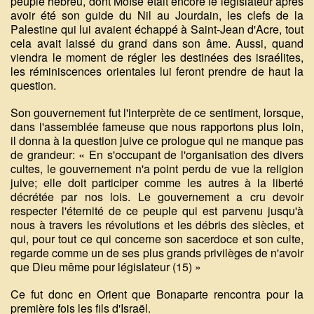
peuple hébreu, dont Moïse était encore le législateur après
avoir été son guide du Nil au Jourdain, les clefs de la
Palestine qui lui avaient échappé à Saint-Jean d'Acre, tout
cela avait laissé du grand dans son âme. Aussi, quand
viendra le moment de régler les destinées des israélites,
les réminiscences orientales lui feront prendre de haut la
question.
Son gouvernement fut l'interprète de ce sentiment, lorsque,
dans l'assemblée fameuse que nous rapportons plus loin,
il donna à la question juive ce prologue qui ne manque pas
de grandeur: « En s'occupant de l'organisation des divers
cultes, le gouvernement n'a point perdu de vue la religion
juive; elle doit participer comme les autres à la liberté
décrétée par nos lois. Le gouvernement a cru devoir
respecter l'éternité de ce peuple qui est parvenu jusqu'à
nous à travers les révolutions et les débris des siècles, et
qui, pour tout ce qui concerne son sacerdoce et son culte,
regarde comme un de ses plus grands privilèges de n'avoir
que Dieu même pour législateur (15) »
Ce fut donc en Orient que Bonaparte rencontra pour la
première fois les fils d'Israël.