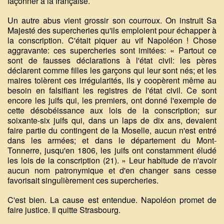
façonner à la française.
Un autre abus vient grossir son courroux. On instruit Sa
Majesté des supercheries qu'ils emploient pour échapper à
la conscription. C'était piquer au vif Napoléon ! Chose
aggravante: ces supercheries sont imitées: « Partout ce
sont de fausses déclarations à l'état civil: les pères
déclarent comme filles les garçons qui leur sont nés; et les
maires tolèrent ces irrégularités, ils y coopèrent même au
besoin en falsifiant les registres de l'état civil. Ce sont
encore les juifs qui, les premiers, ont donné l'exemple de
cette désobéissance aux lois de la conscription; sur
soixante-six juifs qui, dans un laps de dix ans, devaient
faire partie du contingent de la Moselle, aucun n'est entré
dans les armées; et dans le département du Mont-
Tonnerre, jusqu'en 1806, les juifs ont constamment éludé
les lois de la conscription (21). » Leur habitude de n'avoir
aucun nom patronymique et d'en changer sans cesse
favorisait singulièrement ces supercheries.
C'est bien. La cause est entendue. Napoléon promet de
faire justice. Il quitte Strasbourg.