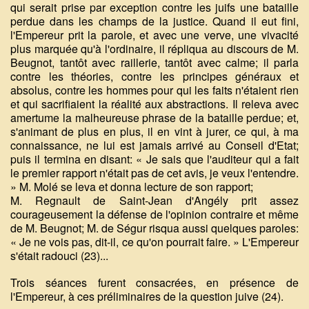
qui serait prise par exception contre les juifs une bataille
perdue dans les champs de la justice. Quand il eut fini,
l'Empereur prit la parole, et avec une verve, une vivacité
plus marquée qu'à l'ordinaire, il répliqua au discours de M.
Beugnot, tantôt avec raillerie, tantôt avec calme; il parla
contre les théories, contre les principes généraux et
absolus, contre les hommes pour qui les faits n'étaient rien
et qui sacrifiaient la réalité aux abstractions. Il releva avec
amertume la malheureuse phrase de la bataille perdue; et,
s'animant de plus en plus, il en vint à jurer, ce qui, à ma
connaissance, ne lui est jamais arrivé au Conseil d'Etat;
puis il termina en disant: « Je sais que l'auditeur qui a fait
le premier rapport n'était pas de cet avis, je veux l'entendre.
» M. Molé se leva et donna lecture de son rapport;
M. Regnault de Saint-Jean d'Angély prit assez
courageusement la défense de l'opinion contraire et même
de M. Beugnot; M. de Ségur risqua aussi quelques paroles:
« Je ne vois pas, dit-il, ce qu'on pourrait faire. » L'Empereur
s'était radouci (23)...
Trois séances furent consacrées, en présence de
l'Empereur, à ces préliminaires de la question juive (24).