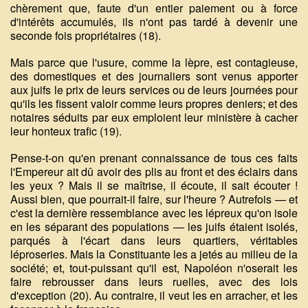
chèrement que, faute d'un entier paiement ou à force
d'intérêts accumulés, ils n'ont pas tardé à devenir une
seconde fois propriétaires (18).
Mais parce que l'usure, comme la lèpre, est contagieuse,
des domestiques et des journaliers sont venus apporter
aux juifs le prix de leurs services ou de leurs journées pour
qu'ils les fissent valoir comme leurs propres deniers; et des
notaires séduits par eux emploient leur ministère à cacher
leur honteux trafic (19).
Pense-t-on qu'en prenant connaissance de tous ces faits
l'Empereur ait dû avoir des plis au front et des éclairs dans
les yeux ? Mais il se maîtrise, il écoute, il sait écouter !
Aussi bien, que pourrait-il faire, sur l'heure ? Autrefois — et
c'est la dernière ressemblance avec les lépreux qu'on isole
en les séparant des populations — les juifs étaient isolés,
parqués à l'écart dans leurs quartiers, véritables
léproseries. Mais la Constituante les a jetés au milieu de la
société; et, tout-puissant qu'il est, Napoléon n'oserait les
faire rebrousser dans leurs ruelles, avec des lois
d'exception (20). Au contraire, il veut les en arracher, et les