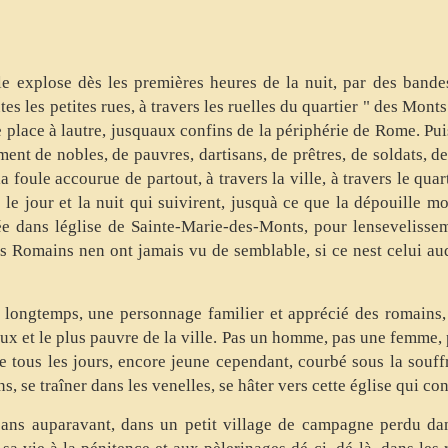
le explose dès les premières heures de la nuit, par des band
toutes les petites rues, à travers les ruelles du quartier " des Mont
 place à lautre, jusquaux confins de la périphérie de Rome. Pui
ment de nobles, de pauvres, dartisans, de prêtres, de soldats, d
 foule accourue de partout, à travers la ville, à travers le quart
 le jour et la nuit qui suivirent, jusquà ce que la dépouille m
tée dans léglise de Sainte-Marie-des-Monts, pour lenseveliss
s Romains nen ont jamais vu de semblable, si ce nest celui auq
 longtemps, une personnage familier et apprécié des romains,
eux et le plus pauvre de la ville. Pas un homme, pas une femme, 
e tous les jours, encore jeune cependant, courbé sous la souffr
, se traîner dans les venelles, se hâter vers cette église qui con
 ans auparavant, dans un petit village de campagne perdu dan