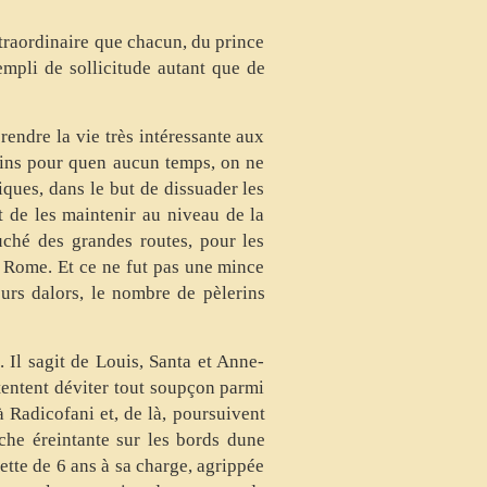
xtraordinaire que chacun, du prince
rempli de sollicitude autant que de
 rendre la vie très intéressante aux
asins pour quen aucun temps, on ne
iques, dans le but de dissuader les
nt de les maintenir au niveau de la
uché des grandes routes, pour les
à Rome. Et ce ne fut pas une mince
urs dalors, le nombre de pèlerins
Il sagit de Louis, Santa et Anne-
tentent déviter tout soupçon parmi
à Radicofani et, de là, poursuivent
he éreintante sur les bords dune
lette de 6 ans à sa charge, agrippée