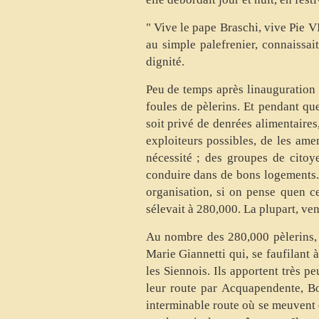
" Vive le pape Braschi, vive Pie V
au simple palefrenier, connaissait
dignité.
Peu de temps après linauguration d
foules de pèlerins. Et pendant que
soit privé de denrées alimentaires
exploiteurs possibles, de les amen
nécessité ; des groupes de citoy
conduire dans de bons logements. 
organisation, si on pense quen c
sélevait à 280,000. La plupart, ven
Au nombre des 280,000 pèlerins, f
Marie Giannetti qui, se faufilant 
les Siennois. Ils apportent très p
leur route par Acquapendente, Bo
interminable route où se meuvent da