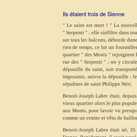
Ils étaient trois de Sienne
" Le saint est mort ! " La nouvel
" Serpenti " ; elle sinfiltre dans 
sur tous les balcons, déborde dune
rien de temps, ce fut un fourmille
quartier " des Monts " rejoignent la
rue des " Serpenti " ; on y circule
dépouille du saint, soit transpor
imposants, suivra la dépouille ; le
sépulture de saint Philippe Néri.
Benoit-Joseph Labre était, depuis
vieux quartier alors le plus popul
aux Monts, pour lavoir vu presqu
comme un ermite et vêtu de haillons
Benoit-Joseph Labre était né, 35