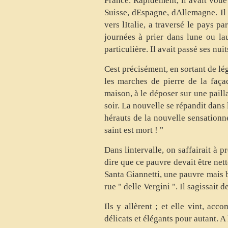
France. Rapidement, il avait voué 
Suisse, dEspagne, dAllemagne. Il 
vers lItalie, a traversé le pays 
journées à prier dans lune ou l
particulière. Il avait passé ses nu
Cest précisément, en sortant de l
les marches de pierre de la façad
maison, à le déposer sur une paill
soir. La nouvelle se répandit dans 
hérauts de la nouvelle sensationnel
saint est mort ! "
Dans lintervalle, on saffairait à
dire que ce pauvre devait être net
Santa Giannetti, une pauvre mais b
rue " delle Vergini ". Il sagissait 
Ils y allèrent ; et elle vint, ac
délicats et élégants pour autant. A 