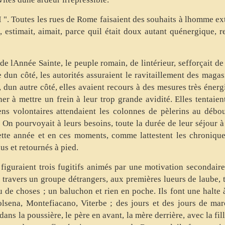
I ". Toutes les rues de Rome faisaient des souhaits à lhomme e
, estimait, aimait, parce quil était doux autant quénergique, 
e lAnnée Sainte, le peuple romain, de lintérieur, sefforçait de
 dun côté, les autorités assuraient le ravitaillement des mag
, dun autre côté, elles avaient recours à des mesures très énerg
er à mettre un frein à leur trop grande avidité. Elles tentaie
ens volontaires attendaient les colonnes de pèlerins au débo
On pourvoyait à leurs besoins, toute la durée de leur séjour 
ette année et en ces moments, comme lattestent les chronique
us et retournés à pied.
iguraient trois fugitifs animés par une motivation secondaire. 
à travers un groupe détrangers, aux premières lueurs de laube, 
eu de choses ; un baluchon et rien en poche. Ils font une halte 
lsena, Montefiacano, Viterbe ; des jours et des jours de marc
ns la poussière, le père en avant, la mère derrière, avec la fil