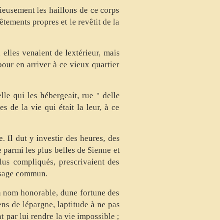
ieusement les haillons de ce corps
êtements propres et le revêtit de la
elles venaient de lextérieur, mais
pour en arriver à ce vieux quartier
le qui les hébergeait, rue " delle
s de la vie qui était la leur, à ce
. Il dut y investir des heures, des
e parmi les plus belles de Sienne et
plus compliqués, prescrivaient des
usage commun.
un nom honorable, dune fortune des
s de lépargne, laptitude à ne pas
t par lui rendre la vie impossible ;