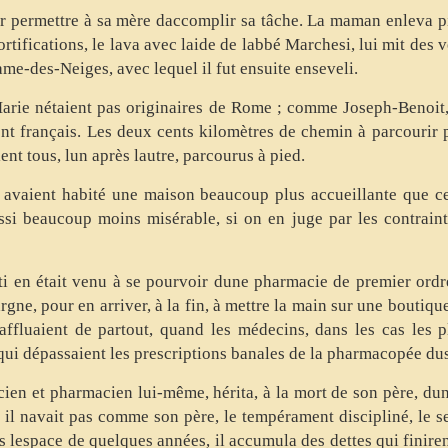
our permettre à sa mère daccomplir sa tâche. La maman enleva p
tifications, le lava avec laide de labbé Marchesi, lui mit des v
e-des-Neiges, avec lequel il fut ensuite enseveli.
arie nétaient pas originaires de Rome ; comme Joseph-Benoit, 
tent français. Les deux cents kilomètres de chemin à parcourir 
ent tous, lun après lautre, parcourus à pied.
 avaient habité une maison beaucoup plus accueillante que cel
ssi beaucoup moins misérable, si on en juge par les contrainte
i en était venu à se pourvoir dune pharmacie de premier ordre
rgne, pour en arriver, à la fin, à mettre la main sur une boutiqu
affluaient de partout, quand les médecins, dans les cas les 
 qui dépassaient les prescriptions banales de la pharmacopée d
cien et pharmacien lui-même, hérita, à la mort de son père, d
l navait pas comme son père, le tempérament discipliné, le sen
 lespace de quelques années, il accumula des dettes qui finiren