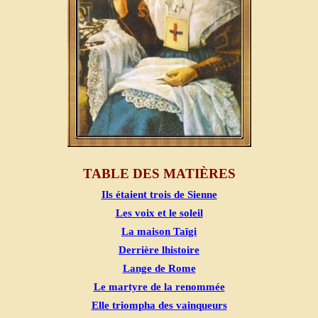
TABLE DES MATIÈRES
Ils étaient trois de Sienne
Les voix et le soleil
La maison Taïgi
Derrière lhistoire
Lange de Rome
Le martyre de la renommée
Elle triompha des vainqueurs