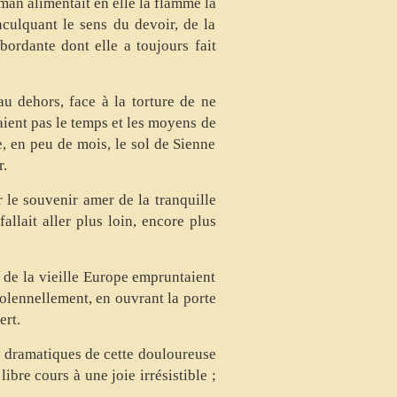
man alimentait en elle la flamme la
nculquant le sens du devoir, de la
ébordante dont elle a toujours fait
u dehors, face à la torture de ne
naient pas le temps et les moyens de
, en peu de mois, le sol de Sienne
r.
r le souvenir amer de la tranquille
allait aller plus loin, encore plus
 de la vieille Europe empruntaient
solennellement, en ouvrant la porte
ert.
s dramatiques de cette douloureuse
ibre cours à une joie irrésistible ;