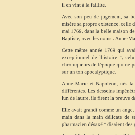
il en vint à la faillite.
Avec son peu de jugement, sa bonh
misère sa propre existence, celle d
mai 1769, dans la belle maison de l
Baptiste, avec les noms : Anne-Ma
Cette même année 1769 qui avait 
exceptionnel de lhistoire ", cel
chroniqueurs de lépoque qui ne p
sur un ton apocalyptique.
Anne-Marie et Napoléon, nés la 
différentes. Les desseins impénétr
lun de lautre, ils firent la preuve
Elle avait grandi comme un ange, la
main dans la main délicate de sa 
pharmacien désaxé " disaient des g