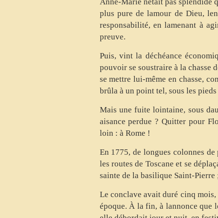
Anne-Marie nétait pas splendide q
plus pure de lamour de Dieu, le
responsabilité, en lamenant à agi
preuve.
Puis, vint la déchéance économiq
pouvoir se soustraire à la chasse d
se mettre lui-même en chasse, com
brûla à un point tel, sous les pieds 
Mais une fuite lointaine, sous da
aisance perdue ? Quitter pour Flor
loin : à Rome !
En 1775, de longues colonnes de p
les routes de Toscane et se déplaç
sainte de la basilique Saint-Pierre 
Le conclave avait duré cinq mois,
époque. À la fin, à lannonce que l
elle débordait jour et nuit, en festi