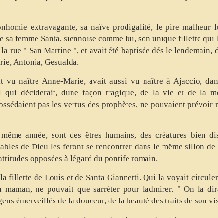
omie extravagante, sa naïve prodigalité, le pire malheur lui
e sa femme Santa, siennoise comme lui, son unique fillette qui lu
a rue " San Martine ", et avait été baptisée dés le lendemain, d
rie, Antonia, Gesualda.
vu naître Anne-Marie, avait aussi vu naître à Ajaccio, dans 
ui qui déciderait, dune façon tragique, de la vie et de la 
ossédaient pas les vertus des prophètes, ne pouvaient prévoir 
même année, sont des êtres humains, des créatures bien dist
ables de Dieu les feront se rencontrer dans le même sillon de l
 dattitudes opposées à légard du pontife romain.
 fillette de Louis et de Santa Giannetti. Qui la voyait circuler
maman, ne pouvait que sarrêter pour ladmirer. " On la dira
ens émerveillés de la douceur, de la beauté des traits de son vi