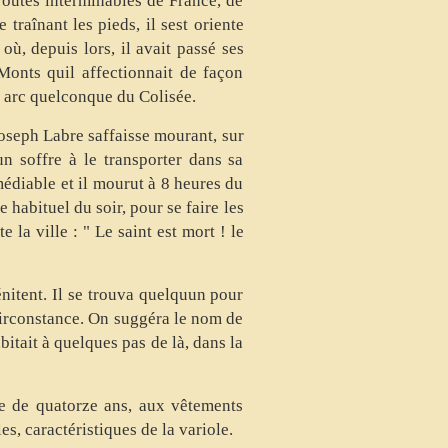
 routes interminables de France, de
traînant les pieds, il sest oriente
où, depuis lors, il avait passé ses
Monts quil affectionnait de façon
un arc quelconque du Colisée.
oseph Labre saffaisse mourant, sur
n soffre à le transporter dans sa
médiable et il mourut à 8 heures du
 habituel du soir, pour se faire les
 la ville : " Le saint est mort ! le
énitent. Il se trouva quelquun pour
 circonstance. On suggéra le nom de
itait à quelques pas de là, dans la
gée de quatorze ans, aux vêtements
es, caractéristiques de la variole.