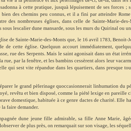
sa vie à la pénitence et aux pèlerinages dé-ci, dé-là, dans les
sadonna à cette pratique, jusquà lépuisement de ses forces ; se 
par bien des chemins peu connus, et il a fini par atteindre Rome 
autre des nombreuses églises, dans celle de Sainte-Marie-des-
its sous lescalier dune mansarde, sous les murs du Quirinal ou 
église de Sainte-Marie-des-Monts que, le 16 avril 1783, Benoit-J
e de cette église. Quelquun accourt immédiatement, quelquu
asse, rue des Serpents. Mais le saint agonisait dans un état irré
la rue, par la fenêtre, et les bambins cessèrent alors leur vacarme
le qui sest vite répandue dans les quartiers, dans presque toute
 préparer le grand pèlerinage quoccasionnerait linhumation du p
toyé, revêtu et bien disposé, comme la piété lexige en pareille
rave domestique, habituée à ce genre dactes de charité. Elle hab
de la faire demander.
compagnée dune jeune fille admirable, sa fille Anne Marie, â
lobserver de plus près, on remarquait sur son visage, les séquell