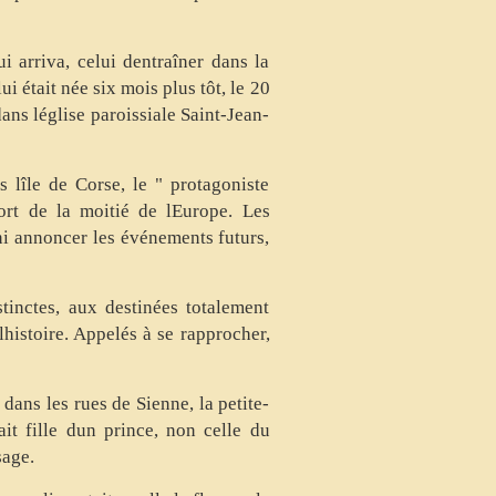
 arriva, celui dentraîner dans la
i était née six mois plus tôt, le 20
ans léglise paroissiale Saint-Jean-
lîle de Corse, le " protagoniste
mort de la moitié de lEurope. Les
ni annoncer les événements futurs,
inctes, aux destinées totalement
histoire. Appelés à se rapprocher,
 dans les rues de Sienne, la petite-
it fille dun prince, non celle du
sage.