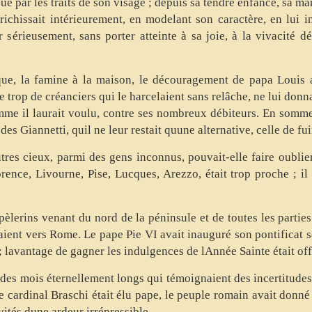
ue par les traits de son visage ; depuis sa tendre enfance, sa ma
nrichissait intérieurement, en modelant son caractère, en lui i
r sérieusement, sans porter atteinte à sa joie, à la vivacité d
ue, la famine à la maison, le découragement de papa Louis a
e trop de créanciers qui le harcelaient sans relâche, ne lui don
me il laurait voulu, contre ses nombreux débiteurs. En somme
des Giannetti, quil ne leur restait quune alternative, celle de fui
utres cieux, parmi des gens inconnus, pouvait-elle faire oublie
ence, Livourne, Pise, Lucques, Arezzo, était trop proche ; il f
èlerins venant du nord de la péninsule et de toutes les parties
aient vers Rome. Le pape Pie VI avait inauguré son pontificat 
; lavantage de gagner les indulgences de lAnnée Sainte était off
 des mois éternellement longs qui témoignaient des incertitude
e cardinal Braschi était élu pape, le peuple romain avait donné l
vités dune ardeur irrépressible.