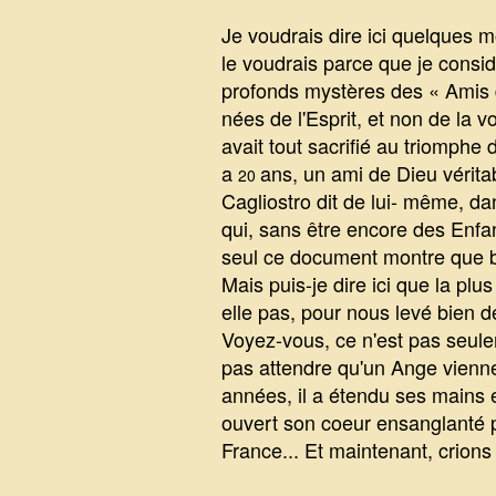
Je voudrais dire ici quelques m
le voudrais parce que je consi
profonds mystères des « Amis d
nées de l'Esprit, et non de la 
avait tout sacrifié au triomphe
a
ans, un ami de Dieu vérita
20
Cagliostro dit de lui- même, da
qui, sans être encore des Enfan
seul ce document montre que bi
Mais puis-je dire ici que la plu
elle pas, pour nous levé bien d
Voyez-vous, ce n'est pas seulem
pas attendre qu'un Ange vienne 
années, il a étendu ses mains et
ouvert son coeur ensanglanté p
France... Et maintenant, crions 