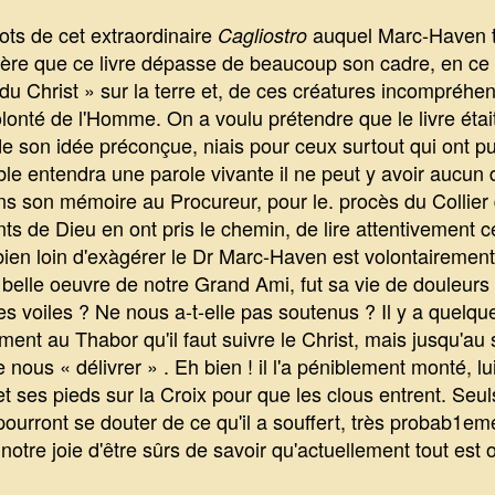
ots de cet extraordinaire
auquel Marc-Haven t
Cagliostro
dère que ce livre dépasse de beaucoup son cadre, en ce 
u Christ » sur la terre et, de ces créatures incompréhen
volonté de l'Homme. On a voulu prétendre que le livre étai
 de son idée préconçue, niais pour ceux surtout qui ont 
ble entendra une parole vivante il ne peut y avoir aucun 
ns son mémoire au Procureur, pour le. procès du Collier d
ts de Dieu en ont pris le chemin, de lire attentivement ce
en loin d'exàgérer le Dr Marc-Haven est volontairement 
s belle oeuvre de notre Grand Ami, fut sa vie de douleurs 
es voiles ? Ne nous a-t-elle pas soutenus ? Il y a quelq
ent au Thabor qu'il faut suivre le Christ, mais jusqu'au 
nous « délivrer » . Eh bien ! il l'a péniblement monté, lu
 ses pieds sur la Croix pour que les clous entrent. Seuls
ourront se douter de ce qu'il a souffert, très probab1em
notre joie d'être sûrs de savoir qu'actuellement tout est o