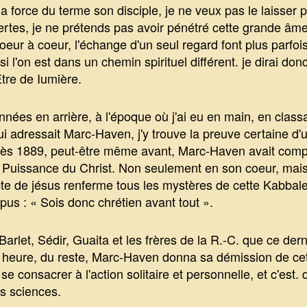
la force du terme son disciple, je ne veux pas le laisser 
Certes, je ne prétends pas avoir pénétré cette grande âm
oeur à coeur, l'échange d'un seul regard font plus parfoi
i l'on est dans un chemin spirituel différent. je dirai do
Etre de Iumière.
nées en arrière, à l'époque où j'ai eu en main, en class
ui adressait Marc-Haven, j'y trouve la preuve certaine d'u
 dès 1889, peut-être même avant, Marc-Haven avait comp
ive Puissance du Christ. Non seulement en son coeur, mais 
ecte de jésus renferme tous les mystères de cette Kabbale 
apus : « Sois donc chrétien avant tout ».
arlet, Sédir, Guaita et les frères de la R.-C. que ce dern
e heure, du reste, Marc-Haven donna sa démission de ce
e consacrer à l'action solitaire et personnelle, et c'est. 
es sciences.