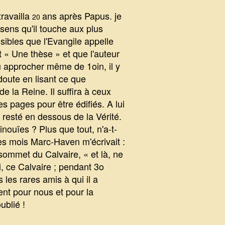
ravailla
ans après Papus. je
20
sens qu'il touche aux plus
sibles que l'Evangile appelle
t « Une thèse » et que l'auteur
pu approcher même de 1oin, il y
doute en lisant ce que
e la Reine. Il suffira à ceux
s pages pour être édifiés. A lui
resté en dessous de la Vérité.
inouïes ? Plus que tout, n'a-t-
ues mois Marc-Haven m'écrivait :
sommet du Calvaire, « et là, ne
i, ce Calvaire ; pendant 3o
 les rares amis à qui il a
ent pour nous et pour la
ublié !