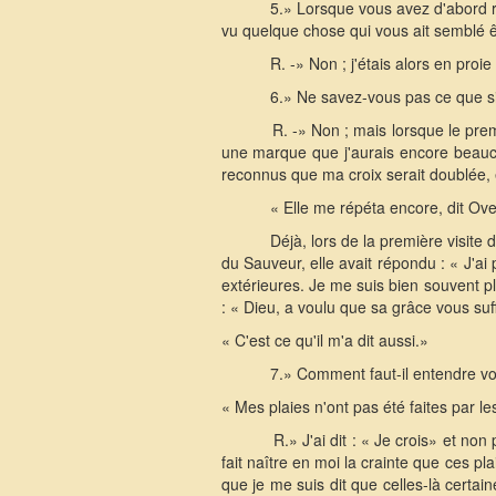
5.» Lorsque vous avez d'abord re
vu quelque chose qui vous ait semblé ê
R. -» Non ; j'étais alors en proi
6.» Ne savez-vous pas ce que sign
R. -» Non ; mais lorsque le prem
une marque que j'aurais encore beaucou
reconnus que ma croix serait doublée, e
« Elle me répéta encore, dit Over
Déjà, lors de la première visite 
du Sauveur, elle avait répondu : « J'ai
extérieures. Je me suis bien souvent p
: « Dieu, a voulu que sa grâce vous suffi
« C'est ce qu'il m'a dit aussi.»
7.» Comment faut-il entendre vo
« Mes plaies n'ont pas été faites par l
R.» J'ai dit : « Je crois» et no
fait naître en moi la crainte que ces pl
que je me suis dit que celles-là certai