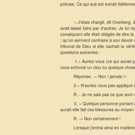
précise. Ce qui suit est extrait fidèle
« J'étais chargé, dit Overberg, à
avait laissé faire par d'autres. Je lui 
conséquent elle était obligée de dire la
; qu'un serment contraire à son devoir 
tribunal de Dieu si elle cachait la véri
questions suivantes :
1.» Auriez-vous (ce qui aurait 
vous enfoncé un clou ou quelque chose 
Réponse. -» Non ! jamais !»
2.» N'auriez-vous pas appliqué à 
R. - Je ne sais pas ce que sont
3, « Quelque personne portant i
aurait-elle fait ces blessures au moyen
R. -» Non certainement !
Lorsque j'entrai ainsi en matière