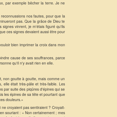
ux, par exemple bêcher la terre. Je ne
s reconnussions nos fautes, pour que la
iminueront pas. Que la grâce de Dieu te
ignes vinrent, je m'étais figuré qu'ils
 que ces signes devaient aussi être pour
 vouloir bien imprimer la croix dans mon
moindre cause de ses souffrances, parce
onne qu'il n'y avait rien en elle.
ront, non goutte à goutte, mais comme un
lle était très-pâle et très-faible. Les
s par suite des piqûres d'épines qui se
rais les épines de sa tête et pourtant que
 ces douleurs.»
 ne croyaient pas sentiraient ? Croyait-
t en souriant : « Non certainement ; mes