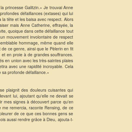
 princesse Galitzin.» Je trouvai Anne
 profondes défaillances (extases) qui lui
la tête et les baisa avec respect. Alors
aiser mais Anne Catherine, effrayée, la
 vite, quoique dans cette défaillance tout
 d'un mouvement involontaire de respect
 un semblable hommage, même quand elle
de ce genre, ainsi que le Pèlerin en fit
ase et en proie à de grandes souffrances.
sés en union avec les très-saintes plaies
ira avec une rapidité incroyable. Cela
e sa profonde défaillance.»
se plaignit des douleurs cuisantes qui
evant lui, ajoutant qu'elle ne devait se
voir mes signes à découvert parce qu'en
lle me remercia, raconte Rensing, de ce
 à pleurer de ce que ces bonnes gens se
dois aussi rendre grâce à Dieu, ajouta-t-