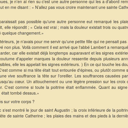
ues, je n’en ai rien su c'est une autre personne qui les a d'abord re
, tout en me disant : « N’allez pas vous croire maintenant une sainte Cat
paraissait pas possible qu'une autre personne eut remarqué les plaie
 elle répondit ; « Cela est vrai ; mais la douleur existait trois ou quat
éré quelque changement.»
térieurs, je n'avais pour me servir qu'une petite fille qui ne pensait p
 lavé non plus. Voilà comment il est arrivé que l'abbé Lambert a remarq
garder, car elle existait déjà longtemps auparavant et les signes extér
coutume d'appeler marques la douleur ressentie depuis plusieurs an
isibles, elle les appelait les signes extérieurs. ) En ce qui touche les dou
C'est comme si ma tête était tout entourée d'épines, ou plutôt comme 
ne vive souffrance la tête sur l'oreiller. Les souffrances causées p
 jusqu'au cœur. Un attouchement ou une légère pression sur les croix d
ieur. C'est comme si toute la poitrine était enflammée. Quant au signe
 était tombé dessus.»
s sur votre corps ?
c s'est montré le jour de saint Augustin ; la croix inférieure de la poitr
 fête de sainte Catherine ; les plaies des mains et des pieds à la derniè