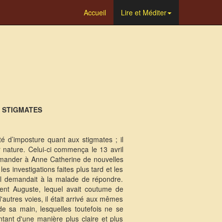
Accueil
Lire et Méditer
 STIGMATES
té d’imposture quant aux stigmates ; il
r nature. Celui-ci commença le 13 avril
 demander à Anne Catherine de nouvelles
es investigations faites plus tard et les
 il demandait à la malade de répondre.
ment Auguste, lequel avait coutume de
autres voies, il était arrivé aux mêmes
e sa main, lesquelles toutefois ne se
tant d'une manière plus claire et plus