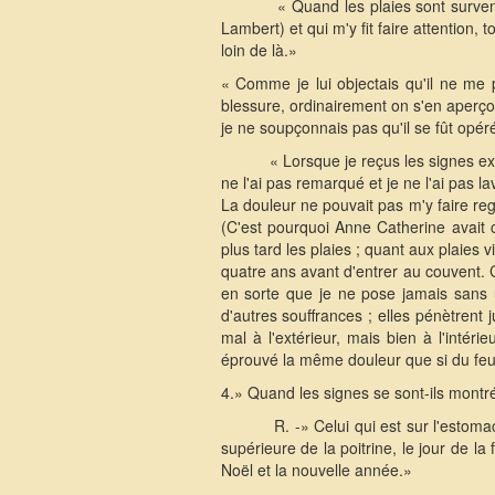
« Quand les plaies sont surven
Lambert) et qui m'y fit faire attention
loin de là.»
« Comme je lui objectais qu'il ne me 
blessure, ordinairement on s'en aperçoit,
je ne soupçonnais pas qu'il se fût op
« Lorsque je reçus les signes ex
ne l'ai pas remarqué et je ne l'ai pas
La douleur ne pouvait pas m'y faire re
(C'est pourquoi Anne Catherine avait 
plus tard les plaies ; quant aux plaies v
quatre ans avant d'entrer au couvent. 
en sorte que je ne pose jamais sans u
d'autres souffrances ; elles pénètrent
mal à l'extérieur, mais bien à l'intér
éprouvé la même douleur que si du feu
4.» Quand les signes se sont-ils montré
R. -» Celui qui est sur l'estoma
supérieure de la poitrine, le jour de la
Noël et la nouvelle année.»