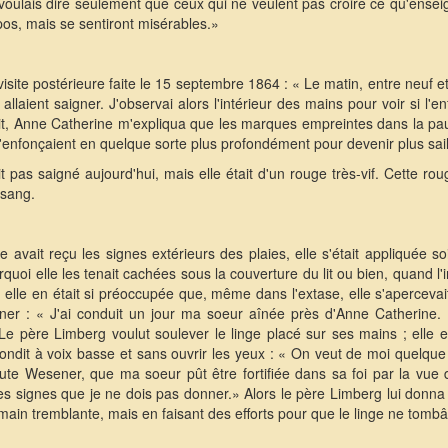
e voulais dire seulement que ceux qui ne veulent pas croire ce qu'ensei
pos, mais se sentiront misérables.»
site postérieure faite le 15 septembre 1864 : « Le matin, entre neuf et
ls allaient saigner. J'observai alors l'intérieur des mains pour voir si l'
t, Anne Catherine m'expliqua que les marques empreintes dans la pau
s'enfonçaient en quelque sorte plus profondément pour devenir plus sail
ait pas saigné aujourd'hui, mais elle était d'un rouge très-vif. Cette 
 sang.
 avait reçu les signes extérieurs des plaies, elle s'était appliquée
rquoi elle les tenait cachées sous la couverture du lit ou bien, quand l
: elle en était si préoccupée que, même dans l'extase, elle s'apercevai
ner : « J'ai conduit un jour ma soeur aînée près d'Anne Catherine. 
Le père Limberg voulut soulever le linge placé sur ses mains ; elle 
dit à voix basse et sans ouvrir les yeux : « On veut de moi quelque 
ute Wesener, que ma soeur pût être fortifiée dans sa foi par la vu
s signes que je ne dois pas donner.» Alors le père Limberg lui donna s
 main tremblante, mais en faisant des efforts pour que le linge ne tomb