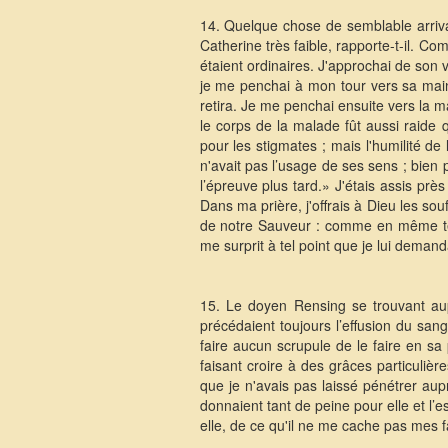
14. Quelque chose de semblable arriv
Catherine très faible, rapporte-t-il. Co
étaient ordinaires. J'approchai de son 
je me penchai à mon tour vers sa main 
retira. Je me penchai ensuite vers la mai
le corps de la malade fût aussi raide 
pour les stigmates ; mais l'humilité 
n'avait pas l’usage de ses sens ; bien 
l’épreuve plus tard.» J'étais assis près
Dans ma prière, j'offrais à Dieu les sou
de notre Sauveur : comme en même temp
me surprit à tel point que je lui demand
15. Le doyen Rensing se trouvant aupr
précédaient toujours l’effusion du sang
faire aucun scrupule de le faire en sa
faisant croire à des grâces particuliè
que je n'avais pas laissé pénétrer aup
donnaient tant de peine pour elle et l’e
elle, de ce qu'il ne me cache pas mes f