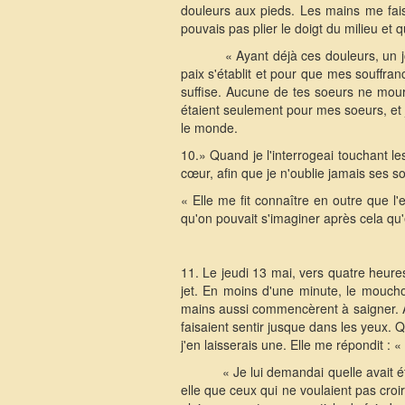
douleurs aux pieds. Les mains me fais
pouvais pas plier le doigt du milieu et 
« Ayant déjà ces douleurs, un 
paix s'établit et pour que mes souffra
suffise. Aucune de tes soeurs ne mourr
étaient seulement pour mes soeurs, et j
le monde.
10.» Quand je l'interrogeai touchant le
cœur, afin que je n'oublie jamais ses so
« Elle me fit connaître en outre que l
qu'on pouvait s'imaginer après cela qu'
11. Le jeudi 13 mai, vers quatre heures
jet. En moins d'une minute, le mouchoi
mains aussi commencèrent à saigner. Av
faisaient sentir jusque dans les yeux. Qu
j'en laisserais une. Elle me répondit :
« Je lui demandai quelle avait é
elle que ceux qui ne voulaient pas croi