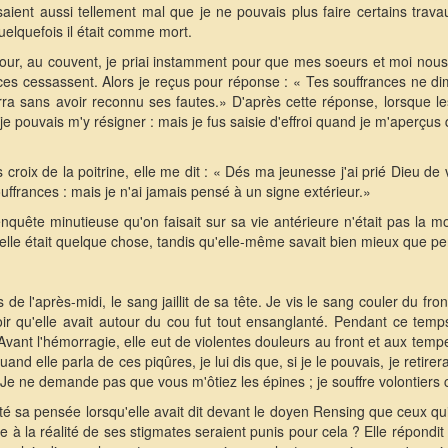
aient aussi tellement mal que je ne pouvais plus faire certains trava
quelquefois il était comme mort.
jour, au couvent, je priai instamment pour que mes soeurs et moi nou
nces cessassent. Alors je reçus pour réponse : « Tes souffrances ne d
a sans avoir reconnu ses fautes.» D'après cette réponse, lorsque les s
e pouvais m'y résigner : mais je fus saisie d'effroi quand je m'aperçus
s croix de la poitrine, elle me dit : « Dés ma jeunesse j'ai prié Dieu de
uffrances : mais je n'ai jamais pensé à un signe extérieur.»
'enquête minutieuse qu'on faisait sur sa vie antérieure n'était pas la 
elle était quelque chose, tandis qu'elle-même savait bien mieux que pers
 de l'après-midi, le sang jaillit de sa tête. Je vis le sang couler du f
r qu'elle avait autour du cou fut tout ensanglanté. Pendant ce temps, e
ant l'hémorragie, elle eut de violentes douleurs au front et aux tempe
and elle parla de ces piqûres, je lui dis que, si je le pouvais, je retire
 « Je ne demande pas que vous m'ôtiez les épines ; je souffre volontiers
té sa pensée lorsqu'elle avait dit devant le doyen Rensing que ceux qui
re à la réalité de ses stigmates seraient punis pour cela ? Elle répondi