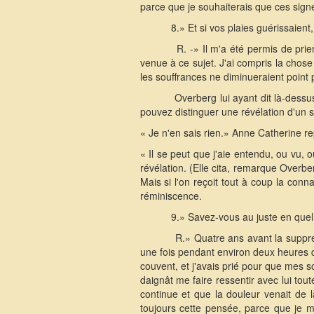
parce que je souhaiterais que ces sign
8.» Et si vos plaies guérissaient
R. -» Il m'a été permis de pri
venue à ce sujet. J'ai compris la chos
les souffrances ne diminueraient point
Overberg lui ayant dit là-dessu
pouvez distinguer une révélation d'un s
« Je n'en sais rien.» Anne Catherine rep
« Il se peut que j'aie entendu, ou vu, 
révélation. (Elle cita, remarque Overb
Mais si l'on reçoit tout à coup la con
réminiscence.
9.» Savez-vous au juste en quel
R.» Quatre ans avant la suppres
une fois pendant environ deux heures derr
couvent, et j'avais prié pour que mes s
daignât me faire ressentir avec lui tout
continue et que la douleur venait de 
toujours cette pensée, parce que je 