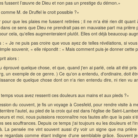
es fussent l’œuvre de Dieu et non pas un prestige du démon.»
, comme M. de Druffel le croit possible ?»
er pour que les plaies me fussent retirées ; il ne m'a été rien dit qua
e dans ce sens que Dieu ne prendrait pas en mauvaise part ma prière p
 pour cela, qu'elles augmenteraient plutôt. Elles ont déjà beaucoup au
s : « Je ne puis pas croire que vous ayez de telles révélations, si vo
imple souvenir, « elle répondit : « Mais comment puis-je donner cette p
rit alors :
ou éprouvé quelque chose, et que, quand j'en ai parlé, cela ait été pri
erg, un exemple de ce genre. ) Ce qu'on a entendu, d'ordinaire, doit êt
naissance de quelque chose dont on n'a rien entendu dire, ni rien vu 
 temps vous avez ressenti ces douleurs aux mains et aux pieds ?»
sion du couvent, je fis un voyage à Coesfeld, pour rendre visite à mes
ière l'autel, au pied de la croix qui est dans l'église de Saint-Lambert.
oeurs et moi, nous puissions reconnaître nos fautes afin que la paix s'ét
es ses souffrances. Depuis ce temps j'ai toujours eu les douleurs et l'i
là. La pensée me vint souvent aussi d'y voir un signe que ma prière
me regardais comme étant indigne d'une semblable grâce. Souvent 