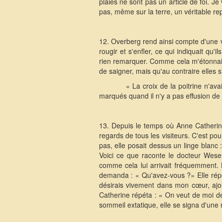
plaies ne sont pas un article de foi. J
pas, même sur la terre, un véritable re
12. Overberg rend ainsi compte d'une vi
rougir et s'enfler, ce qui indiquait qu'i
rien remarquer. Comme cela m'étonnai
de saigner, mais qu'au contraire elles 
« La croix de la poitrine n'av
marqués quand il n'y a pas effusion de
13. Depuis le temps où Anne Catherine
regards de tous les visiteurs. C'est pou
pas, elle posait dessus un linge blanc 
Voici ce que raconte le docteur Wese
comme cela lui arrivait fréquemment. 
demanda : « Qu'avez-vous ?» Elle répon
désirais vivement dans mon cœur, ajo
Catherine répéta : « On veut de moi de
sommeil extatique, elle se signa d'une