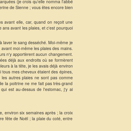
marquées (je crois qu'elle nomma l'abbé
herine de Sienne ; vous êtes encore bien
s avant elle, car, quand on reçoit une
re ans avant les plaies, et c'est pourquoi
as à laver le sang desséché. Moi-même je
ué avant moi-même les plaies des mains.
ieurs n'y apportèrent aucun changement.
nées déjà aux endroits où se formèrent
leurs à la tête, je les avais déjà environ
si tous mes cheveux étaient des épines,
ar les autres plaies ne sont pas comme
e la poitrine ne me fait pas très-grand
 qui est au-dessus de l'estomac, j'y ai
ine, environ six semaines après ; la croix
re fête de Noël ; la plaie du coté, entre