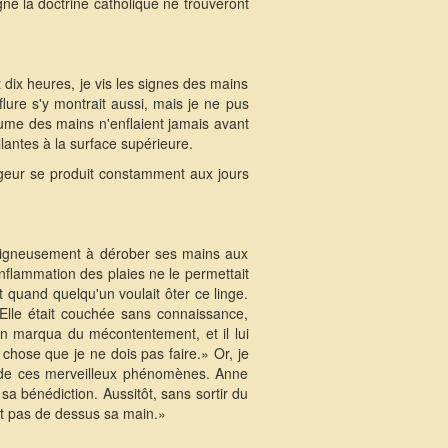
gne la doctrine catholique ne trouveront
 dix heures, je vis les signes des mains
enflure s'y montrait aussi, mais je ne pus
me des mains n'enflaient jamais avant
lantes à la surface supérieure.
rougeur se produit constamment aux jours
 soigneusement à dérober ses mains aux
'inflammation des plaies ne le permettait
t quand quelqu'un voulait ôter ce linge.
Elle était couchée sans connaissance,
en marqua du mécontentement, et il lui
chose que je ne dois pas faire.» Or, je
e de ces merveilleux phénomènes. Anne
a bénédiction. Aussitôt, sans sortir du
ât pas de dessus sa main.»