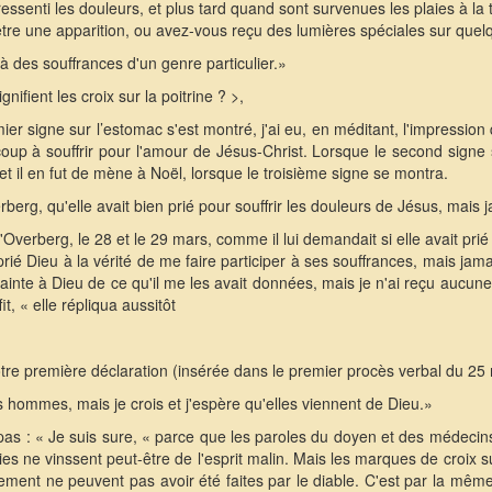
ssenti les douleurs, et plus tard quand sont survenues les plaies à la
tre une apparition, ou avez-vous reçu des lumières spéciales sur quel
e à des souffrances d'un genre particulier.»
ifient les croix sur la poitrine ? >,
ier signe sur l’estomac s'est montré, j'ai eu, en méditant, l'impression
p à souffrir pour l'amour de Jésus-Christ. Lorsque le second signe su
t il en fut de mène à Noël, lorsque le troisième signe se montra.
berg, qu'elle avait bien prié pour souffrir les douleurs de Jésus, mais 
d'Overberg, le 28 et le 29 mars, comme il lui demandait si elle avait pr
 prié Dieu à la vérité de me faire participer à ses souffrances, mais ja
lainte à Dieu de ce qu'il me les avait données, mais je n'ai reçu aucu
t, « elle répliqua aussitôt
tre première déclaration (insérée dans le premier procès verbal du 25
es hommes, mais je crois et j'espère qu'elles viennent de Dieu.»
n pas : « Je suis sure, « parce que les paroles du doyen et des médecins
aies ne vinssent peut-être de l'esprit malin. Mais les marques de croix s
nement ne peuvent pas avoir été faites par le diable. C'est par la même r