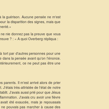
nt à la guérison. Aucune pensée ne m'est
our la disparition des signes, mais que
gmenté.»
us ne nie donnez pas la preuve que vous
reuve ? : « A quoi Overberg répliqua :
s à tort par d'autres personnes pour une
re dans la pensée avant qu'on l'énonce.
antérieurement, ce ne peut pas être une
 parents. Il m'est arrivé alors de prier
 J'étais très-attristée de l'état de notre
ablit. J'avais aussi prié pour que Jésus
nflammation. J'avais cru avoir une fièvre
 avait été exaucée, mais je repoussais
je ne pouvais pas marcher à cause des