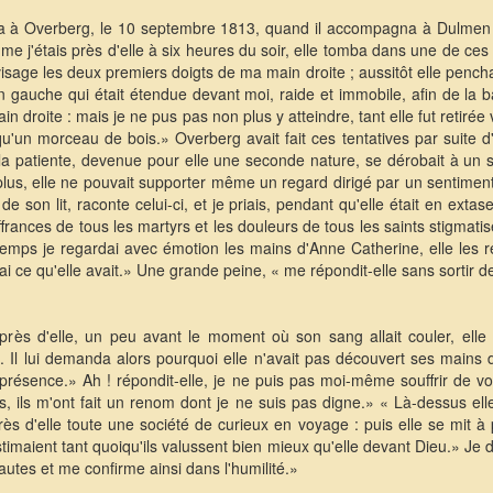
a à Overberg, le 10 septembre 1813, quand il accompagna à Dulmen la
mme j'étais près d'elle à six heures du soir, elle tomba dans une de ces
visage les deux premiers doigts de ma main droite ; aussitôt elle pencha 
gauche qui était étendue devant moi, raide et immobile, afin de la b
n droite : mais je ne pus pas non plus y atteindre, tant elle fut retirée
qu'un morceau de bois.» Overberg avait fait ces tentatives par suite
de la patiente, devenue pour elle une seconde nature, se dérobait à
plus, elle ne pouvait supporter même un regard dirigé par un sentiment 
 de son lit, raconte celui-ci, et je priais, pendant qu'elle était en ext
ffrances de tous les martyrs et les douleurs de tous les saints stigmati
s je regardai avec émotion les mains d'Anne Catherine, elle les ret
ai ce qu'elle avait.» Une grande peine, « me répondit-elle sans sortir d
ès d'elle, un peu avant le moment où son sang allait couler, elle 
. Il lui demanda alors pourquoi elle n'avait pas découvert ses mains d
 présence.» Ah ! répondit-elle, je ne puis pas moi-même souffrir de 
res, ils m'ont fait un renom dont je ne suis pas digne.» « Là-dessus e
rès d'elle toute une société de curieux en voyage : puis elle se mit
stimaient tant quoiqu'ils valussent bien mieux qu'elle devant Dieu.» Je 
autes et me confirme ainsi dans l'humilité.»