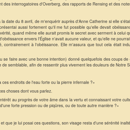
ment des interrogatoires d'Overberg, des rapports de Rensing et des note
 la date du 8 avril, de m'enquérir auprès d'Anne Catherine si elle s'était
représentai aussi fortement qu'il me fut possible qu'elle devait obéissan
 vérité, quand même elle aurait promis le secret avec serment à celui qu
d'obéissance envers l'Église n'avait aucune valeur, et qu'elle ne pourra
té, contrairement à l'obéissance. Elle m'assura que tout cela était indubi
pu se faire avec une bonne intention) donné quelquefois des coups de 
de semblable, afin de ressentir plus vivement les douleurs de Notre S
ces endroits de l'eau forte ou la pierre infernale ?»
 ces choses dont vous parlez.
ntérêt au progrès de votre âme dans la vertu et connaissant votre cult
 d'une forte pression ou de piqûres, ou de toute autre manière ?»
 et que je lui posai ces questions, son visage resta d'une sérénité inalté