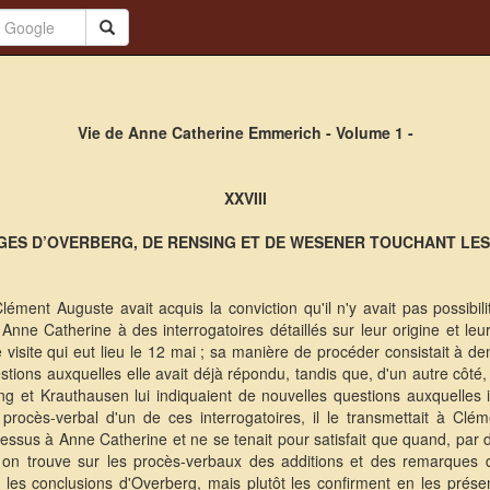
Vie de Anne Catherine Emmerich - Volume 1 -
XXVIII
ES D’OVERBERG, DE RENSING ET DE WESENER TOUCHANT LES
ément Auguste avait acquis la conviction qu'il n'y avait pas possibili
ne Catherine à des interrogatoires détaillés sur leur origine et leu
 visite qui eut lieu le 12 mai ; sa manière de procéder consistait à
stions auxquelles elle avait déjà répondu, tandis que, d'un autre côté, l
ing et Krauthausen lui indiquaient de nouvelles questions auxquelles
rocès-verbal d'un de ces interrogatoires, il le transmettait à Clé
ssus à Anne Catherine et ne se tenait pour satisfait que quand, par d'
i on trouve sur les procès-verbaux des additions et des remarques d
 les conclusions d'Overberg, mais plutôt les confirment en les présen