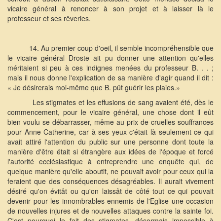
vicaire général à renoncer à son projet et à laisser là le
professeur et ses rêveries.
14. Au premier coup d'oeil, il semble incompréhensible que
le vicaire général Droste ait pu donner une attention qu'elles
méritaient si peu à ces indignes menées du professeur B. . . ;
mais il nous donne l'explication de sa manière d'agir quand il dit :
« Je désirerais moi-même que B. pût guérir les plaies.»
Les stigmates et les effusions de sang avaient été, dès le
commencement, pour le vicaire général, une chose dont il eût
bien voulu se débarrasser, même au prix de cruelles souffrances
pour Anne Catherine, car à ses yeux c'était là seulement ce qui
avait attiré l'attention du public sur une personne dont toute la
manière d'être était si étrangère aux idées de l'époque et forcé
l'autorité ecclésiastique à entreprendre une enquête qui, de
quelque manière qu'elle aboutit, ne pouvait avoir pour ceux qui la
feraient que des conséquences désagréables. Il aurait vivement
désiré qu'on évitât ou qu'on laissât de côté tout ce qui pouvait
devenir pour les innombrables ennemis de l'Eglise une occasion
de nouvelles injures et de nouvelles attaques contre la sainte foi.
C'est pourquoi le fait des stigmates, désormais impossible à