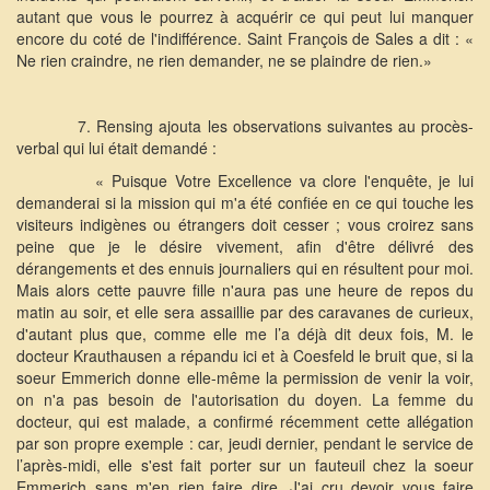
autant que vous le pourrez à acquérir ce qui peut lui manquer
encore du coté de l'indifférence. Saint François de Sales a dit : «
Ne rien craindre, ne rien demander, ne se plaindre de rien.»
7. Rensing ajouta les observations suivantes au procès-
verbal qui lui était demandé :
« Puisque Votre Excellence va clore l'enquête, je lui
demanderai si la mission qui m'a été confiée en ce qui touche les
visiteurs indigènes ou étrangers doit cesser ; vous croirez sans
peine que je le désire vivement, afin d'être délivré des
dérangements et des ennuis journaliers qui en résultent pour moi.
Mais alors cette pauvre fille n'aura pas une heure de repos du
matin au soir, et elle sera assaillie par des caravanes de curieux,
d'autant plus que, comme elle me l’a déjà dit deux fois, M. le
docteur Krauthausen a répandu ici et à Coesfeld le bruit que, si la
soeur Emmerich donne elle-même la permission de venir la voir,
on n'a pas besoin de l'autorisation du doyen. La femme du
docteur, qui est malade, a confirmé récemment cette allégation
par son propre exemple : car, jeudi dernier, pendant le service de
l’après-midi, elle s'est fait porter sur un fauteuil chez la soeur
Emmerich sans m'en rien faire dire. J'ai cru devoir vous faire