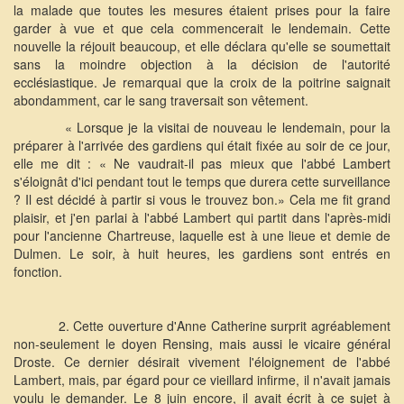
la malade que toutes les mesures étaient prises pour la faire
garder à vue et que cela commencerait le lendemain. Cette
nouvelle la réjouit beaucoup, et elle déclara qu'elle se soumettait
sans la moindre objection à la décision de l'autorité
ecclésiastique. Je remarquai que la croix de la poitrine saignait
abondamment, car le sang traversait son vêtement.
« Lorsque je la visitai de nouveau le lendemain, pour la
préparer à l'arrivée des gardiens qui était fixée au soir de ce jour,
elle me dit : « Ne vaudrait-il pas mieux que l'abbé Lambert
s'éloignât d'ici pendant tout le temps que durera cette surveillance
? Il est décidé à partir si vous le trouvez bon.» Cela me fit grand
plaisir, et j'en parlai à l'abbé Lambert qui partit dans l'après-midi
pour l'ancienne Chartreuse, laquelle est à une lieue et demie de
Dulmen. Le soir, à huit heures, les gardiens sont entrés en
fonction.
2. Cette ouverture d'Anne Catherine surprit agréablement
non-seulement le doyen Rensing, mais aussi le vicaire général
Droste. Ce dernier désirait vivement l'éloignement de l'abbé
Lambert, mais, par égard pour ce vieillard infirme, il n'avait jamais
voulu le demander. Le 8 juin encore, il avait écrit à ce sujet à