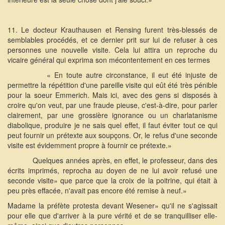
11. Le docteur Krauthausen et Rensing furent très-blessés de
semblables procédés, et ce dernier prit sur lui de refuser à ces
personnes une nouvelle visite. Cela lui attira un reproche du
vicaire général qui exprima son mécontentement en ces termes
« En toute autre circonstance, il eut été injuste de
permettre la répétition d'une pareille visite qui eût été très pénible
pour la soeur Emmerich. Mais ici, avec des gens si disposés à
croire qu'on veut, par une fraude pieuse, c'est-à-dire, pour parler
clairement, par une grossière ignorance ou un charlatanisme
diabolique, produire je ne sais quel effet, il faut éviter tout ce qui
peut fournir un prétexte aux soupçons. Or, le refus d'une seconde
visite est évidemment propre à fournir ce prétexte.»
Quelques années après, en effet, le professeur, dans des
écrits imprimés, reprocha au doyen de ne lui avoir refusé une
seconde visite» que parce que la croix de la poitrine, qui était à
peu près effacée, n'avait pas encore été remise à neuf.»
Madame la préfète protesta devant Wesener» qu'il ne s'agissait
pour elle que d'arriver à la pure vérité et de se tranquilliser elle-