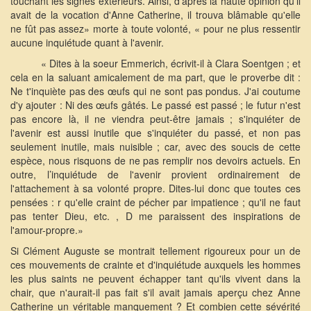
touchant les signes extérieurs. Ainsi, d'après la haute opinion qu'il
avait de la vocation d'Anne Catherine, il trouva blâmable qu'elle
ne fût pas assez» morte à toute volonté, « pour ne plus ressentir
aucune inquiétude quant à l'avenir.
« Dites à la soeur Emmerich, écrivit-il à Clara Soentgen ; et
cela en la saluant amicalement de ma part, que le proverbe dit :
Ne t'inquiète pas des œufs qui ne sont pas pondus. J'ai coutume
d'y ajouter : Ni des œufs gâtés. Le passé est passé ; le futur n'est
pas encore là, il ne viendra peut-être jamais ; s'inquiéter de
l'avenir est aussi inutile que s'inquiéter du passé, et non pas
seulement inutile, mais nuisible ; car, avec des soucis de cette
espèce, nous risquons de ne pas remplir nos devoirs actuels. En
outre, l’inquiétude de l'avenir provient ordinairement de
l'attachement à sa volonté propre. Dites-lui donc que toutes ces
pensées : r qu'elle craint de pécher par impatience ; qu'il ne faut
pas tenter Dieu, etc. , D me paraissent des inspirations de
l'amour-propre.»
Si Clément Auguste se montrait tellement rigoureux pour un de
ces mouvements de crainte et d'inquiétude auxquels les hommes
les plus saints ne peuvent échapper tant qu'ils vivent dans la
chair, que n'aurait-il pas fait s'il avait jamais aperçu chez Anne
Catherine un véritable manquement ? Et combien cette sévérité