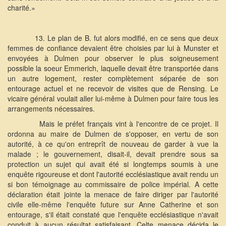
charité.»
13. Le plan de B. fut alors modifié, en ce sens que deux
femmes de confiance devaient être choisies par lui à Munster et
envoyées à Dulmen pour observer le plus soigneusement
possible la soeur Emmerich, laquelle devait être transportée dans
un autre logement, rester complètement séparée de son
entourage actuel et ne recevoir de visites que de Rensing. Le
vicaire général voulait aller lui-même à Dulmen pour faire tous les
arrangements nécessaires.
Mais le préfet français vint à l'encontre de ce projet. Il
ordonna au maire de Dulmen de s'opposer, en vertu de son
autorité, à ce qu'on entreprît de nouveau de garder à vue la
malade ; le gouvernement, disait-il, devait prendre sous sa
protection un sujet qui avait été si longtemps soumis à une
enquête rigoureuse et dont l'autorité ecclésiastique avait rendu un
si bon témoignage au commissaire de police impérial. A cette
déclaration était jointe la menace de faire diriger par l'autorité
civile elle-même l'enquête future sur Anne Catherine et son
entourage, s'il était constaté que l'enquête ecclésiastique n'avait
conduit à aucun résultat satisfaisant. Celte menace décida le