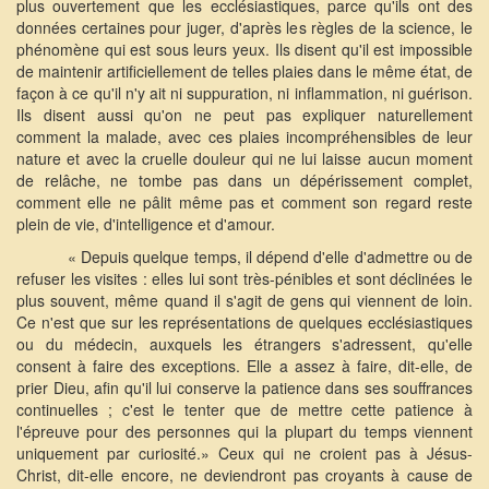
plus ouvertement que les ecclésiastiques, parce qu'ils ont des
données certaines pour juger, d'après les règles de la science, le
phénomène qui est sous leurs yeux. Ils disent qu'il est impossible
de maintenir artificiellement de telles plaies dans le même état, de
façon à ce qu'il n'y ait ni suppuration, ni inflammation, ni guérison.
Ils disent aussi qu'on ne peut pas expliquer naturellement
comment la malade, avec ces plaies incompréhensibles de leur
nature et avec la cruelle douleur qui ne lui laisse aucun moment
de relâche, ne tombe pas dans un dépérissement complet,
comment elle ne pâlit même pas et comment son regard reste
plein de vie, d'intelligence et d'amour.
« Depuis quelque temps, il dépend d'elle d'admettre ou de
refuser les visites : elles lui sont très-pénibles et sont déclinées le
plus souvent, même quand il s'agit de gens qui viennent de loin.
Ce n'est que sur les représentations de quelques ecclésiastiques
ou du médecin, auxquels les étrangers s'adressent, qu'elle
consent à faire des exceptions. Elle a assez à faire, dit-elle, de
prier Dieu, afin qu'il lui conserve la patience dans ses souffrances
continuelles ; c'est le tenter que de mettre cette patience à
l'épreuve pour des personnes qui la plupart du temps viennent
uniquement par curiosité.» Ceux qui ne croient pas à Jésus-
Christ, dit-elle encore, ne deviendront pas croyants à cause de