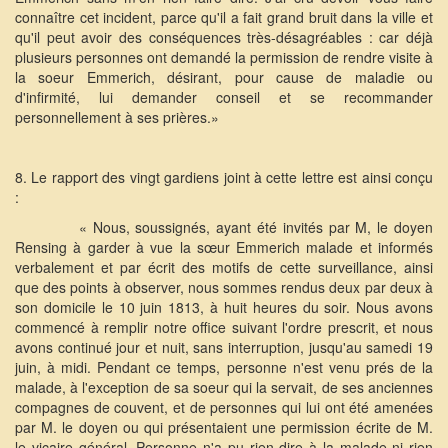
connaître cet incident, parce qu'il a fait grand bruit dans la ville et
qu'il peut avoir des conséquences très-désagréables : car déjà
plusieurs personnes ont demandé la permission de rendre visite à
la soeur Emmerich, désirant, pour cause de maladie ou
d'infirmité, lui demander conseil et se recommander
personnellement à ses prières.»
8. Le rapport des vingt gardiens joint à cette lettre est ainsi conçu
:
« Nous, soussignés, ayant été invités par M, le doyen
Rensing à garder à vue la sœur Emmerich malade et informés
verbalement et par écrit des motifs de cette surveillance, ainsi
que des points à observer, nous sommes rendus deux par deux à
son domicile le 10 juin 1813, à huit heures du soir. Nous avons
commencé à remplir notre office suivant l'ordre prescrit, et nous
avons continué jour et nuit, sans interruption, jusqu'au samedi 19
juin, à midi. Pendant ce temps, personne n'est venu prés de la
malade, à l'exception de sa soeur qui la servait, de ses anciennes
compagnes de couvent, et de personnes qui lui ont été amenées
par M. le doyen ou qui présentaient une permission écrite de M.
le vicaire général. Personne n'a pu rien dire à la malade ni rien