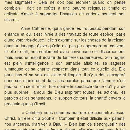
mes stigmates.» Cela ne doit pas étonner quand on pense
combien il doit en coûter à une pauvre religieuse timide et
délicate d'avoir à supporter l'invasion de curieux souvent peu
discrets.
Anne Catherine, qui a gardé les troupeaux pendant son
enfance et qui s'est livrée à des travaux de toute espèce, parle
d'une voix très-douce ; elle s'exprime sur les choses de la religion
dans un langage élevé qu'elle n'a pas pu apprendre au couvent,
et elle le fait, non-seulement avec convenance et discernement,
mais avec un esprit éclairé de lumières supérieures. Son regard
est plein d'intelligence ; son aimable affabilité, sa sagesse
lumineuse et sa charité respirent dans tout ce qu'elle dit. Elle
parle bas et sa voix est claire et limpide. Il n'y a rien d'exagéré
dans ses manières ni dans ses paroles parce que l'amour n'est
pas où l’on sent l’effort. Elle donne le spectacle de ce qu'il y a de
plus sublime, l'amour de Dieu inspirant toutes les actions, les
paroles et les sentiments, le support de tous, la charité envers le
prochain quel qu'il soit.
« Combien nous sommes heureux de connaître Jésus-
Christ, a-t-elle dit à Sophie ! Combien il était difficile aux païens,
nos ancêtres, d'arriver à Dieu !» Bien loin de s'enorgueillir des
signes extérieurs de la faveur divine, elle s'en sent tout à fait