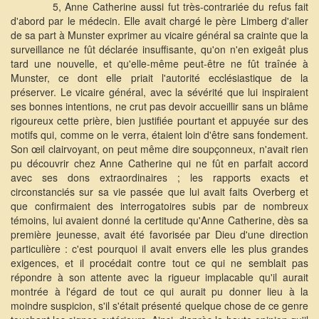
5, Anne Catherine aussi fut très-contrariée du refus fait
d'abord par le médecin. Elle avait chargé le père Limberg d'aller
de sa part à Munster exprimer au vicaire général sa crainte que la
surveillance ne fût déclarée insuffisante, qu'on n'en exigeât plus
tard une nouvelle, et qu'elle-même peut-être ne fût traînée à
Munster, ce dont elle priait l'autorité ecclésiastique de la
préserver. Le vicaire général, avec la sévérité que lui inspiraient
ses bonnes intentions, ne crut pas devoir accueillir sans un blâme
rigoureux cette prière, bien justifiée pourtant et appuyée sur des
motifs qui, comme on le verra, étaient loin d'être sans fondement.
Son œil clairvoyant, on peut même dire soupçonneux, n'avait rien
pu découvrir chez Anne Catherine qui ne fût en parfait accord
avec ses dons extraordinaires ; les rapports exacts et
circonstanciés sur sa vie passée que lui avait faits Overberg et
que confirmaient des interrogatoires subis par de nombreux
témoins, lui avaient donné la certitude qu'Anne Catherine, dès sa
première jeunesse, avait été favorisée par Dieu d'une direction
particulière : c'est pourquoi il avait envers elle les plus grandes
exigences, et il procédait contre tout ce qui ne semblait pas
répondre à son attente avec la rigueur implacable qu'il aurait
montrée à l'égard de tout ce qui aurait pu donner lieu à la
moindre suspicion, s'il s'était présenté quelque chose de ce genre