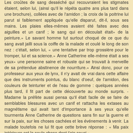
Les croûtes de sang desséché qui recouvraient les stigmates
étaient, selon lui, (ainsi qu'il le répéta quatre ans plus tard dans
une brochure), collées avec de l'amidon ; la croix de la poitrine lui
parut si faiblement appliquée qu'elle disparut, dit-il, sous ses
mains. Les plaies elles-mêmes avaient été faites avec des
aiguilles et un canif ; le sang qui en découlait était» de la
peinture.» Le savant homme fut surtout choqué de ce que du
sang avait jailli sous la coiffe de la malade et coulé le long de son
nez : c'était, selon lui, « une tentative par trop grossière pour le
tromper, lui et sa science.» Anne Catherine elle-même était a ses
yeux» une personne saine et robuste qui se trouvait à merveille
de sa prétendue abstinence de nourriture.» Ainsi donc, pour ce
professeur aux yeux de lynx, il n'y avait de vrai dans cette affaire
que des instruments pointus, du blanc d'oeuf, de l'amidon, des
couleurs de teinturier et de l'eau de gomme : quelques années
plus tard, il fit part de cette découverte au monde surpris. -
Madame la préfète aussi pensa qu'il était facile de se faire de
semblables blessures avec un canif et rattacha les extases au
magnétisme qui avait tant d'importance à ses yeux qu'elle
tourmenta Anne Catherine de questions sans fin sur la guerre et
sur la paix, sur les choses cachées et les événements à venir. La
malade toutefois ne lui fit que cette brève réponse : « Ma paix
intérieure est la seule chose dont j'aie souci.»