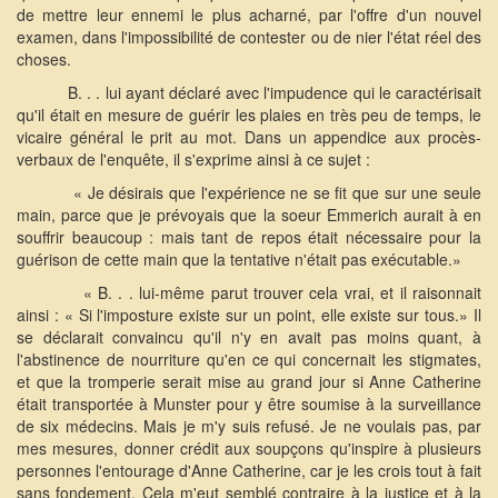
de mettre leur ennemi le plus acharné, par l'offre d'un nouvel
examen, dans l'impossibilité de contester ou de nier l'état réel des
choses.
B. . . lui ayant déclaré avec l'impudence qui le caractérisait
qu'il était en mesure de guérir les plaies en très peu de temps, le
vicaire général le prit au mot. Dans un appendice aux procès-
verbaux de l'enquête, il s'exprime ainsi à ce sujet :
« Je désirais que l'expérience ne se fit que sur une seule
main, parce que je prévoyais que la soeur Emmerich aurait à en
souffrir beaucoup : mais tant de repos était nécessaire pour la
guérison de cette main que la tentative n'était pas exécutable.»
« B. . . lui-même parut trouver cela vrai, et il raisonnait
ainsi : « Si l'imposture existe sur un point, elle existe sur tous.» Il
se déclarait convaincu qu'il n'y en avait pas moins quant, à
l'abstinence de nourriture qu'en ce qui concernait les stigmates,
et que la tromperie serait mise au grand jour si Anne Catherine
était transportée à Munster pour y être soumise à la surveillance
de six médecins. Mais je m'y suis refusé. Je ne voulais pas, par
mes mesures, donner crédit aux soupçons qu'inspire à plusieurs
personnes l'entourage d'Anne Catherine, car je les crois tout à fait
sans fondement. Cela m'eut semblé contraire à la justice et à la