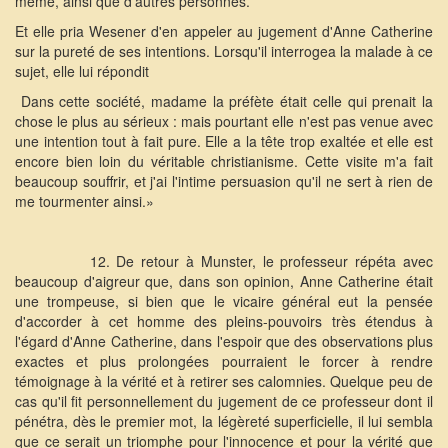
même, ainsi que d'autres personnes.
Et elle pria Wesener d'en appeler au jugement d'Anne Catherine
sur la pureté de ses intentions. Lorsqu'il interrogea la malade à ce
sujet, elle lui répondit
Dans cette société, madame la préfète était celle qui prenait la
chose le plus au sérieux : mais pourtant elle n'est pas venue avec
une intention tout à fait pure. Elle a la tête trop exaltée et elle est
encore bien loin du véritable christianisme. Cette visite m'a fait
beaucoup souffrir, et j'ai l'intime persuasion qu'il ne sert à rien de
me tourmenter ainsi.»
12. De retour à Munster, le professeur répéta avec
beaucoup d'aigreur que, dans son opinion, Anne Catherine était
une trompeuse, si bien que le vicaire général eut la pensée
d'accorder à cet homme des pleins-pouvoirs très étendus à
l'égard d'Anne Catherine, dans l'espoir que des observations plus
exactes et plus prolongées pourraient le forcer à rendre
témoignage à la vérité et à retirer ses calomnies. Quelque peu de
cas qu'il fit personnellement du jugement de ce professeur dont il
pénétra, dès le premier mot, la légèreté superficielle, il lui sembla
que ce serait un triomphe pour l'innocence et pour la vérité que