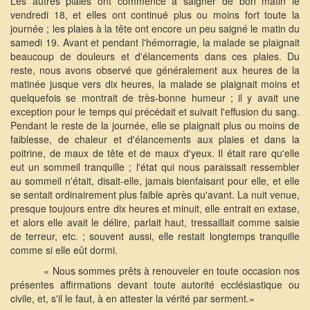
Les autres plaies ont commencé à saigner de bon matin le
vendredi 18, et elles ont continué plus ou moins fort toute la
journée ; les plaies à la tête ont encore un peu saigné le matin du
samedi 19. Avant et pendant l'hémorragie, la malade se plaignait
beaucoup de douleurs et d'élancements dans ces plaies. Du
reste, nous avons observé que généralement aux heures de la
matinée jusque vers dix heures, la malade se plaignait moins et
quelquefois se montrait de très-bonne humeur ; il y avait une
exception pour le temps qui précédait et suivait l'effusion du sang.
Pendant le reste de la journée, elle se plaignait plus ou moins de
faiblesse, de chaleur et d'élancements aux plaies et dans la
poitrine, de maux de tête et de maux d'yeux. Il était rare qu'elle
eut un sommeil tranquille ; l'état qui nous paraissait ressembler
au sommeil n'était, disait-elle, jamais bienfaisant pour elle, et elle
se sentait ordinairement plus faible après qu'avant. La nuit venue,
presque toujours entre dix heures et minuit, elle entrait en extase,
et alors elle avait le délire, parlait haut, tressaillait comme saisie
de terreur, etc. ; souvent aussi, elle restait longtemps tranquille
comme si elle eût dormi.
« Nous sommes prêts à renouveler en toute occasion nos
présentes affirmations devant toute autorité ecclésiastique ou
civile, et, s'il le faut, à en attester la vérité par serment.»