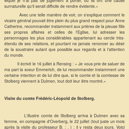
lequel je n'ai pas de jugement à porter, ou ils ont une cause
surnaturelle qu'il serait difficile de rendre évidente.»
Avec une telle manière de voir, on s'explique comment le
vicaire général pouvait être plein du plus grand respect pour Anne
Catherine, recommander instamment aux prières de la pieuse fille
ses propres affaires et celles de l'Eglise, lui adresser les
personnages les plus considérables appartenant au cercle très-
étendu de ses relations, et pourtant ne jamais renoncer au désir
de la soustraire autant que possible aux regards et à l'attention
du monde.
Il écrivit le 16 juillet à Rensing : « Je vous prie de saluer de
ma part la soeur Emmerich, de lui recommander instamment une
certaine intention et de lui dire que, si le comte et la comtesse de
Stolberg viennent à Dulmen, tout doit leur être montré.»
Visite du comte Frédéric-Léopold de Stolberg.
L'illustre comte de Stolberg arriva à Dulmen avec sa
femme, en compagnie d'Overberg, le 22 juillet (tout juste un mois
après la visite du professeur B. : . ) ; il y resta deux jours. Voici