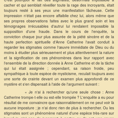
cacher et qui semblait réveiller toute la rage des incroyants, était
toujours resté à ses yeux une manifestation fâcheuse. Cette
impression n'était pas encore affaiblie chez lui, alors même que
ses propres observations faites avec le plus grand soin et les
témoignages irrécusables d'autrui lui rendaient impossible la
supposition d'une fraude. Dans le cours de l'enquête, la
conviction chaque jour plus assurée de la piété sincère et de la
haute perfection spirituelle d'Anne Catherine l'avait conduit à
regarder les stigmates comme l'œuvre immédiate de Dieu ou du
moins à étudier plus sérieusement et plus attentivement la nature
et la signification de ces phénomènes dans leur rapport avec
l'ensemble de la direction donnée à Anne Catherine et de la tâche
qui lui était assignée ; cependant, sa raison froide, peu
sympathique à toute espèce de mysticisme, reculait toujours avec
une sorte de crainte devant un examen plus approfondi de ce
mystère et s'en dispensait à l'aide de l'argument suivant :
« Je n'ai à rechercher qu'une seule chose : Anne
Catherine trompe-t-elle ou est-elle trompée ? L'enquête a eu pour
résultat de me convaincre que raisonnablement on ne peut voir là
aucune imposture ; je n'ai donc rien de plus à rechercher. Ou les
stigmates sont un phénomène naturel d'une espèce très-rare sur