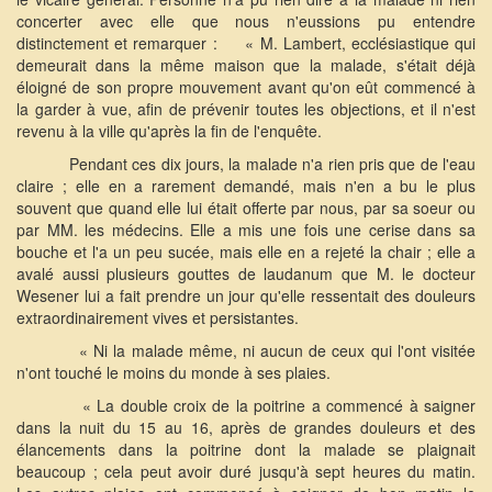
concerter avec elle que nous n'eussions pu entendre
distinctement et remarquer :
« M. Lambert, ecclésiastique qui
demeurait dans la même maison que la malade, s'était déjà
éloigné de son propre mouvement avant qu'on eût commencé à
la garder à vue, afin de prévenir toutes les objections, et il n'est
revenu à la ville qu'après la fin de l'enquête.
Pendant ces dix jours, la malade n'a rien pris que de l'eau
claire ; elle en a rarement demandé, mais n'en a bu le plus
souvent que quand elle lui était offerte par nous, par sa soeur ou
par MM. les médecins. Elle a mis une fois une cerise dans sa
bouche et l'a un peu sucée, mais elle en a rejeté la chair ; elle a
avalé aussi plusieurs gouttes de laudanum que M. le docteur
Wesener lui a fait prendre un jour qu'elle ressentait des douleurs
extraordinairement vives et persistantes.
« Ni la malade même, ni aucun de ceux qui l'ont visitée
n'ont touché le moins du monde à ses plaies.
« La double croix de la poitrine a commencé à saigner
dans la nuit du 15 au 16, après de grandes douleurs et des
élancements dans la poitrine dont la malade se plaignait
beaucoup ; cela peut avoir duré jusqu'à sept heures du matin.