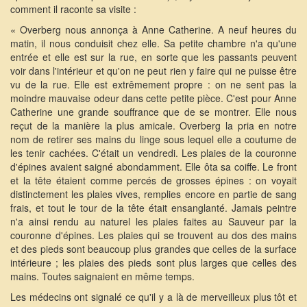
comment il raconte sa visite :
« Overberg nous annonça à Anne Catherine. A neuf heures du
matin, il nous conduisit chez elle. Sa petite chambre n'a qu'une
entrée et elle est sur la rue, en sorte que les passants peuvent
voir dans l'intérieur et qu'on ne peut rien y faire qui ne puisse être
vu de la rue. Elle est extrêmement propre : on ne sent pas la
moindre mauvaise odeur dans cette petite pièce. C'est pour Anne
Catherine une grande souffrance que de se montrer. Elle nous
reçut de la manière la plus amicale. Overberg la pria en notre
nom de retirer ses mains du linge sous lequel elle a coutume de
les tenir cachées. C'était un vendredi. Les plaies de la couronne
d'épines avaient saigné abondamment. Elle ôta sa coiffe. Le front
et la tête étaient comme percés de grosses épines : on voyait
distinctement les plaies vives, remplies encore en partie de sang
frais, et tout le tour de la tête était ensanglanté. Jamais peintre
n'a ainsi rendu au naturel les plaies faites au Sauveur par la
couronne d'épines. Les plaies qui se trouvent au dos des mains
et des pieds sont beaucoup plus grandes que celles de la surface
intérieure ; les plaies des pieds sont plus larges que celles des
mains. Toutes saignaient en même temps.
Les médecins ont signalé ce qu'il y a là de merveilleux plus tôt et