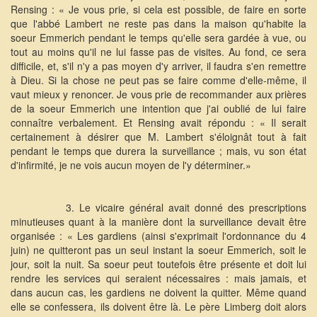
Rensing : « Je vous prie, si cela est possible, de faire en sorte
que l'abbé Lambert ne reste pas dans la maison qu'habite la
soeur Emmerich pendant le temps qu'elle sera gardée à vue, ou
tout au moins qu'il ne lui fasse pas de visites. Au fond, ce sera
difficile, et, s'il n'y a pas moyen d'y arriver, il faudra s'en remettre
à Dieu. Si la chose ne peut pas se faire comme d'elle-même, il
vaut mieux y renoncer. Je vous prie de recommander aux prières
de la soeur Emmerich une intention que j'ai oublié de lui faire
connaître verbalement. Et Rensing avait répondu : « Il serait
certainement à désirer que M. Lambert s'éloignât tout à fait
pendant le temps que durera la surveillance ; mais, vu son état
d'infirmité, je ne vois aucun moyen de l'y déterminer.»
3. Le vicaire général avait donné des prescriptions
minutieuses quant à la manière dont la surveillance devait être
organisée : « Les gardiens (ainsi s'exprimait l'ordonnance du 4
juin) ne quitteront pas un seul instant la soeur Emmerich, soit le
jour, soit la nuit. Sa soeur peut toutefois être présente et doit lui
rendre les services qui seraient nécessaires : mais jamais, et
dans aucun cas, les gardiens ne doivent la quitter. Même quand
elle se confessera, ils doivent être là. Le père Limberg doit alors