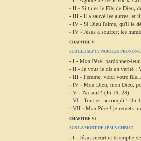
- I - Agonie de Jésus sur la Cro
- II - Si tu es le Fils de Dieu,
- III - Il a sauvé les autres, et
- IV - Si Dieu l'aime, qu'il le 
- IV - Jésus a souffert les humi
CHAPITRE V
SUR LES SEPTS PAROLES PRONONCÉ
- I - Mon Père! pardonnez-leur, 
- II - Je vous le dis en vérité 
- III - Femme, voici votre fils.
- IV - Mon Dieu, mon Dieu, po
- V - J'ai soif ! (Jn 19, 28)
- VI - Tout est accompli ! (Jn 1
- VII - Mon Père ! je remets m
CHAPITRE VI
SUR LA MORT DE JÉSUS-CHRIST
- I - Jésus meurt et triomphe de