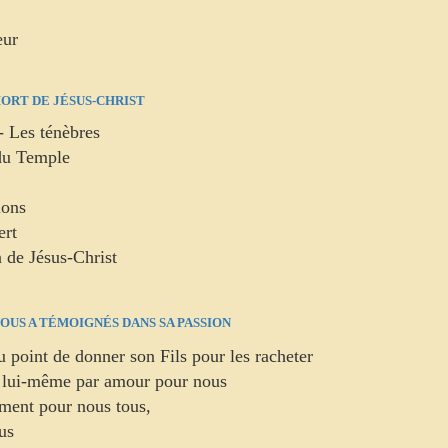
eur
MORT DE JÉSUS-CHRIST
 - Les ténèbres
 du Temple
ions
ert
n de Jésus-Christ
NOUS A TÉMOIGNÉS DANS SA PASSION
 point de donner son Fils pour les racheter
vré lui-même par amour pour nous
lement pour nous tous,
us