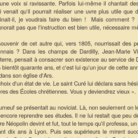
ne voix si ravissante. Parfois lui-même il chantait d
i venait qu'il pourrait réaliser une uvre plus utile que 
inait-il, je voudrais faire du bien !  Mais comment ? 
gnorait pas que l'instruction est bien utile, nécessaire 
souvenir de cet autre qui, vers 1805, nourrissait des
onnais ? Dans les champs de Dardilly, Jean-Marie Vi
 terre, pensait à consacrer son existence au service de
s bientôt quarante ans, et c'est lui qu'un jour de cette
dans son église d'Ars.
 choix d'un état de vie. Le saint Curé lui déclara sans hés
rères des Écoles chrétiennes. Vous y deviendrez vieux ».
rneuf se présentait au noviciat. Là, non seulement on l
it encore reprendre ses études. Il ne lui restait que peu 
 Néopolin devint et fut, tout le temps qu'il professa, un e
ant dix ans à Lyon. Puis ses supérieurs le mirent suc