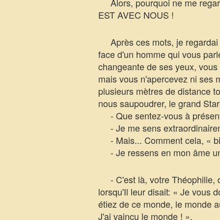
Alors, pourquoi ne me regard
EST AVEC NOUS !
Après ces mots, je regardai s
face d'un homme qui vous parle
changeante de ses yeux, vous 
mais vous n'apercevez ni ses ma
plusieurs mètres de distance tou
nous saupoudrer, le grand Star
- Que sentez-vous à présent
- Je me sens extraordinairem
- Mais... Comment cela, « bie
- Je ressens en mon âme un sil
- C'est là, votre Théophilie, d
lorsqu'Il leur disait: « Je vo
étiez de ce monde, le monde au
J'ai vaincu le monde ! ».