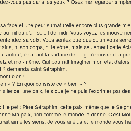
ez-vous pas dans les yeux ? Osez me regarder simplem
a face et une peur surnaturelle encore plus grande m'e
 au milieu d'un soleil de midi. Vous voyez les mouvement
entendez sa voix, Vous sentez que quelqu'un vous serre
ins, ni son corps, ni le vôtre, mais seulement cette écl
t autour, éclairant la surface de neige recouvrant la prai
etz et moi-même. Qui pourrait imaginer mon état d'alors 
 ? demanda saint Séraphim.
ent bien !
n » ? En quoi consiste ce « bien » ?
ence, une paix, tels que je ne puis l'exprimer par des 
it le petit Père Séraphim, cette paix même que le Seigne
us donne Ma paix, non comme le monde la donne. C'est Moi
rait aimé les siens. Je vous ai élus et le monde vous ha