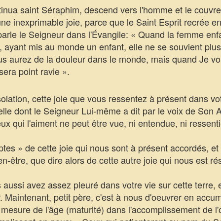
inua saint Séraphim, descend vers l'homme et le couvre 
e inexprimable joie, parce que le Saint Esprit recrée en j
arle le Seigneur dans l'Évangile: « Quand la femme enfan
, ayant mis au monde un enfant, elle ne se souvient plus d
ous aurez de la douleur dans le monde, mais quand Je vou
sera point ravie ».
lation, cette joie que vous ressentez à présent dans vot
lle dont le Seigneur Lui-même a dit par le voix de Son A
ux qui l'aiment ne peut être vue, ni entendue, ni ressent
 » de cette joie qui nous sont à présent accordés, et 
en-être, que dire alors de cette autre joie qui nous est r
ussi avez assez pleuré dans votre vie sur cette terre, e
. Maintenant, petit père, c'est à nous d'oeuvrer en accumu
a mesure de l'âge (maturité) dans l'accomplissement de l