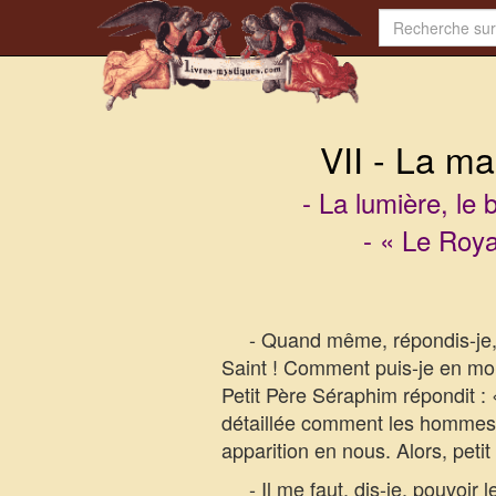
VII - La ma
- La lumière, le b
- « Le Roya
- Quand même, répondis-je, je
Saint ! Comment puis-je en mo
Petit Père Séraphim répondit : «
détaillée comment les hommes p
apparition en nous. Alors, peti
- Il me faut, dis-je, pouvoir 