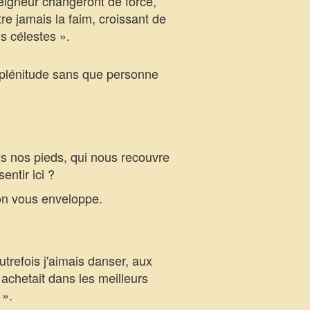
eigneur changeront de force,
re jamais la faim, croissant de
s célestes ».
 plénitude sans que personne
s nos pieds, qui nous recouvre
ntir ici ?
lon vous enveloppe.
trefois j'aimais danser, aux
achetait dans les meilleurs
 ».