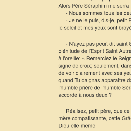
Alors Père Séraphim me serra f
- Nous sommes tous les deux e
- Je ne le puis, dis-je, petit 
le soleil et mes yeux sont broy
- N'ayez pas peur, dit saint S
plénitude de l'Esprit Saint Autr
à l'oreille: « Remerciez le Sei
signe de croix; seulement, dans 
de voir clairement avec ses yeux
quand Tu daignas apparaître da
l'humble prière de l'humble S
accordé à nous deux ?
Réalisez, petit père, que ce n
mère compatissante, cette Grâc
Dieu elle-même