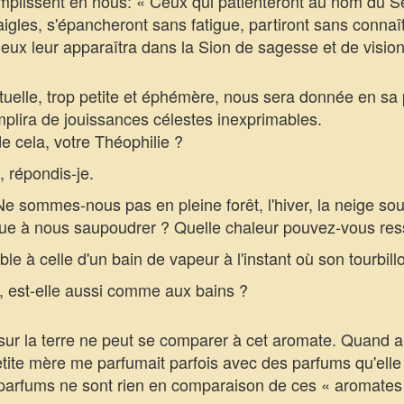
mplissent en nous: « Ceux qui patienteront au nom du S
aigles, s'épancheront sans fatigue, partiront sans connaît
dieux leur apparaîtra dans la Sion de sagesse et de vision
uelle, trop petite et éphémère, nous sera donnée en sa
mplira de jouissances célestes inexprimables.
cela, votre Théophilie ?
 répondis-je.
sommes-nous pas en pleine forêt, l'hiver, la neige sou
ue à nous saupoudrer ? Quelle chaleur pouvez-vous resse
à celle d'un bain de vapeur à l'instant où son tourbil
 est-elle aussi comme aux bains ?
ur la terre ne peut se comparer à cet aromate. Quand au
tite mère me parfumait parfois avec des parfums qu'elle 
arfums ne sont rien en comparaison de ces « aromates