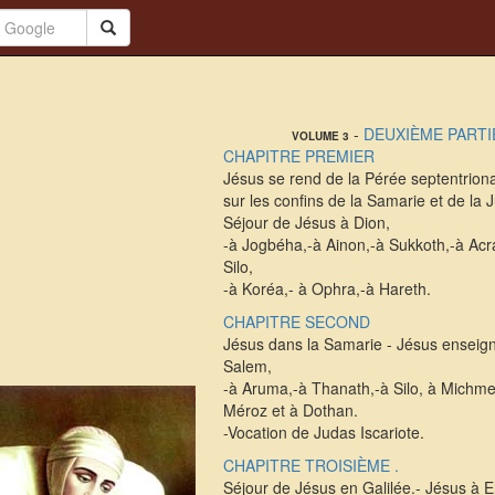
-
DEUXIÈME PARTI
VOLUME 3
CHAPITRE PREMIER
Jésus se rend de la Pérée septentriona
sur les confins de la Samarie et de la 
Séjour de Jésus à Dion,
-à Jogbéha,-à Ainon,-à Sukkoth,-à Acra
Silo,
-à Koréa,- à Ophra,-à Hareth.
CHAPITRE SECOND
Jésus dans la Samarie - Jésus enseig
Salem,
-à Aruma,-à Thanath,-à Silo, à Michme
Méroz et à Dothan.
-Vocation de Judas Iscariote.
CHAPITRE TROISIÈME .
Séjour de Jésus en Galilée.- Jésus à E