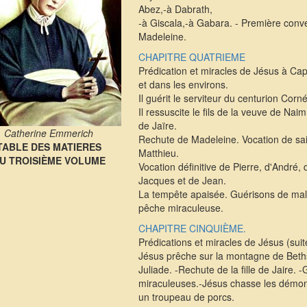
Abez,-à Dabrath,
-à Giscala,-à Gabara. - Première conv
Madeleine.
CHAPITRE QUATRIEME
Prédication et miracles de Jésus à C
et dans les environs.
Il guérit le serviteur du centurion Corné
Il ressuscite le fils de la veuve de Naim e
de Jaïre.
Catherine Emmerich
Rechute de Madeleine. Vocation de sai
TABLE DES MATIERES
Matthieu.
U TROISIÈME VOLUME
Vocation définitive de Pierre, d'André, 
Jacques et de Jean.
La tempête apaisée. Guérisons de mal
pêche miraculeuse.
CHAPITRE CINQUIÈME.
Prédications et miracles de Jésus (suit
Jésus prêche sur la montagne de Beth
Juliade. -Rechute de la fille de Jaire. 
miraculeuses.-Jésus chasse les démo
un troupeau de porcs.