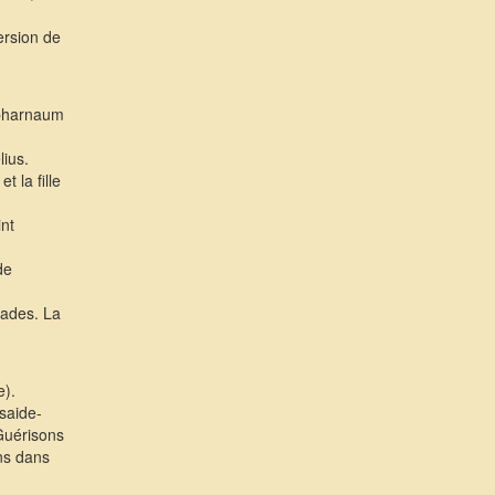
ersion de
apharnaum
lius.
t la fille
nt
de
ades. La
e).
saide-
-Guérisons
ns dans