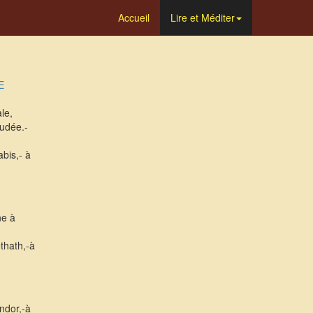
Accueil
Lire et Méditer
E
le,
Judée.-
bis,- à
ne à
thath,-à
ndor,-à