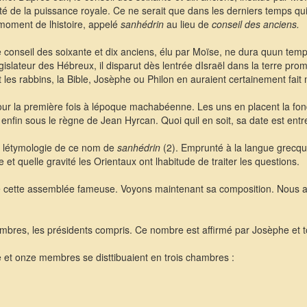
côté de la puissance royale. Ce ne serait que dans les derniers temps qu
 moment de lhistoire, appelé
sanhédrin
au lieu de
conseil des anciens.
 conseil des soixante et dix anciens, élu par Moïse, ne dura quun temp
égislateur des Hébreux, il disparut dès lentrée dIsraël dans la terre promi
les rabbins, la Bible, Josèphe ou Philon en auraient certainement fait 
 pour la première fois à lépoque machabéenne. Les uns en placent la f
enfin sous le règne de Jean Hyrcan. Quoi quil en soit, sa date est entre
t létymologie de ce nom de
sanhédrin
(2). Emprunté à la langue grecque 
 et quelle gravité les Orientaux ont lhabitude de traiter les questions.
 de cette assemblée fameuse. Voyons maintenant sa composition. Nous al
bres, les présidents compris. Ce nombre est affirmé par Josèphe et tous
 et onze membres se disttibuaient en trois chambres :