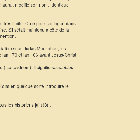
il aurait modifié son nom. Identique
s très limité. Créé pour soulager, dans
se. Sil sétait maintenu à côté de la
mention.
ondation sous Judas Machabée, les
 lan 170 et lan 106 avant Jésus-Christ.
( sunevdrion ), il signifie
assemblée
lons en quelque sorte introduire le
 les historiens juifs(3) .