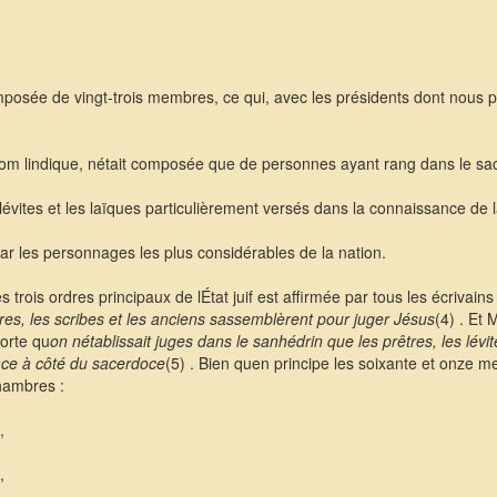
posée de vingt-trois membres, ce qui, avec les présidents dont nous par
 lindique, nétait composée que de personnes ayant rang dans le sa
évites et les laïques particulièrement versés dans la connaissance de la
r les personnages les plus considérables de la nation.
 trois ordres principaux de lÉtat juif est affirmée par tous les écrivain
tres, les scribes et les anciens sassemblèrent pour juger Jésus
(4) . Et
orte qu
on nétablissait juges dans le sanhédrin que les prêtres, les lévit
ace à côté du sacerdoce
(5) . Bien quen principe les soixante et onze 
hambres :
,
,