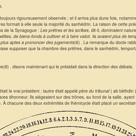
s,
s toujours rigoureusement observée ; et il arriva plus dune fois, nota
êtres formait à elle seule la majorité du sanhédrin. La raison de cette 
ins de la Synagogue :
Les prêtres et les scribes
, dit-il,
dominaient nature
ites, de biens-fonds à cultiver et à faire valoir, ils avaient plus de tem
aient plus aptes a prononcer des jugements
(6) . La remarque du docte rabb
 laisse supposer que la chambre des prêtres, dans le sanhédrin, lemport
8) , disons maintenant qui le présidait dans la direction des débats.
était le vrai président ; lautre était appelé
père du tribunal
( ab bêthdin ),
ces dhonneur. Ils siégeaient sur des trônes, au fond de la salle, ayant 
 À chacune des deux extrémités de lhémicycle était placé un secrétair