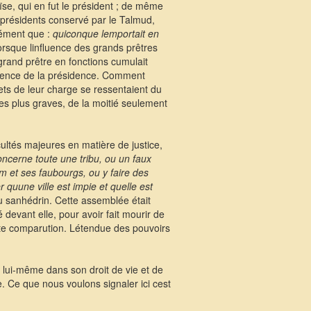
se, qui en fut le président ; de même
s présidents conservé par le Talmud,
sément que :
quiconque lemportait en
 lorsque linfluence des grands prêtres
 grand prêtre en fonctions cumulait
iolence de la présidence. Comment
fets de leur charge se ressentaient du
les plus graves, de la moitié seulement
cultés majeures en matière de justice,
oncerne toute une tribu, ou un faux
alem et ses faubourgs, ou y faire des
quune ville est impie et quelle est
du sanhédrin. Cette assemblée était
 devant elle, pour avoir fait mourir de
te comparution. Létendue des pouvoirs
 lui-même dans son droit de vie et de
. Ce que nous voulons signaler ici cest