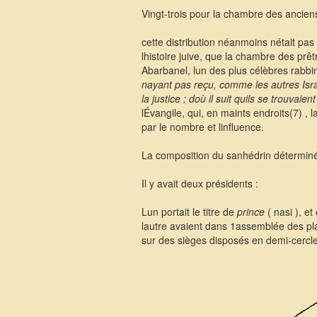
Vingt-trois pour la chambre des ancien
cette distribution néanmoins nétait pa
lhistoire juive, que la chambre des pr
Abarbanel, lun des plus célèbres rabb
nayant pas reçu, comme les autres Israél
la justice ; doù il suit quils se trouv
lÉvangile, qui, en maints endroits(7) ,
par le nombre et linfluence.
La composition du sanhédrin déterminée(
Il y avait deux présidents :
Lun portait le titre de
prince
( nasi ), et 
lautre avaient dans 1assemblée des pla
sur des sièges disposés en demi-cercle.