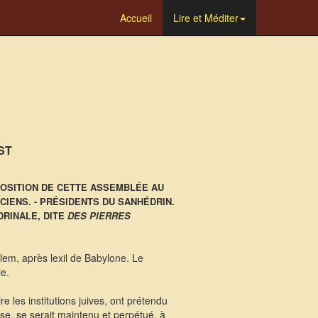
Accueil
Lire et Méditer
ST
POSITION DE CETTE ASSEMBLÉE AU
IENS. - PRÉSIDENTS DU SANHÉDRIN.
DRINALE, DITE
DES PIERRES
alem, après lexil de Babylone. Le
le.
re les institutions juives, ont prétendu
ïse, se serait maintenu et perpétué, à