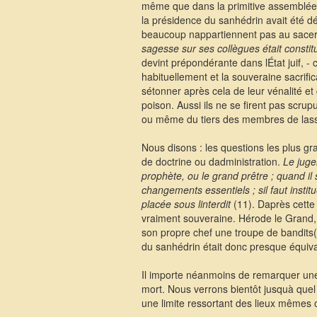
même que dans la primitive assemblée, 
la présidence du sanhédrin avait été dé
beaucoup nappartiennent pas au sacer
sagesse sur ses collègues était consti
devint prépondérante dans lÉtat juif, -
habituellement et la souveraine sacrif
sétonner après cela de leur vénalité et
poison. Aussi ils ne se firent pas scru
ou même du tiers des membres de las
Nous disons : les questions les plus gra
de doctrine ou dadministration.
Le juge
prophète, ou le grand prêtre ; quand il s
changements essentiels ; sil faut insti
placée sous linterdit
(11). Daprès cette
vraiment souveraine. Hérode le Grand, al
son propre chef une troupe de bandits(
du sanhédrin était donc presque équiva
Il importe néanmoins de remarquer une 
mort. Nous verrons bientôt jusquà quel 
une limite ressortant des lieux mêmes 