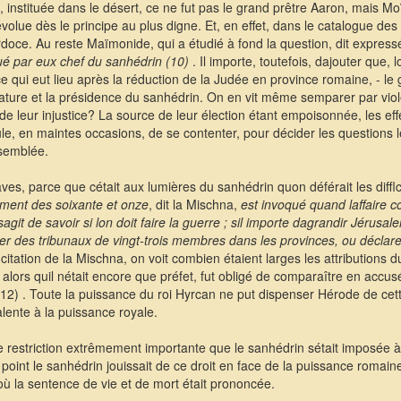
instituée dans le désert, ce ne fut pas le grand prêtre Aaron, mais Moï
volue dès le principe au plus digne. Et, en effet, dans le catalogue de
doce. Au reste Maïmonide, qui a étudié à fond la question, dit expres
tué par eux chef du sanhédrin (10)
. Il importe, toutefois, dajouter que,
 ce qui eut lieu après la réduction de la Judée en province romaine, - le
icature et la présidence du sanhédrin. On en vit même semparer par v
 de leur injustice? La source de leur élection étant empoisonnée, les ef
pule, en maintes occasions, de se contenter, pour décider les questions 
semblée.
ves, parce que cétait aux lumières du sanhédrin quon déférait les diffl
ment des soixante et onze
, dit la Mischna,
est invoqué quand laffaire c
agit de savoir si lon doit faire la guerre ; sil importe dagrandir Jérus
tuer des tribunaux de vingt-trois membres dans les provinces, ou déclarer 
 citation de la Mischna, on voit combien étaient larges les attributions 
ors quil nétait encore que préfet, fut obligé de comparaître en accusé
12) . Toute la puissance du roi Hyrcan ne put dispenser Hérode de cet
lente à la puissance royale.
restriction extrêmement importante que le sanhédrin sétait imposée à
point le sanhédrin jouissait de ce droit en face de la puissance romaine
où la sentence de vie et de mort était prononcée.