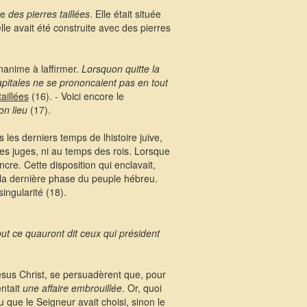
le
des pierres taillées
. Elle était située
le avait été construite avec des pierres
nanime à laffirmer.
Lorsquon quitte la
pitales ne se prononcaient pas en tout
taillées
(16). - Voici encore le
on lieu
(17).
les derniers temps de lhistoire juive,
 des juges, ni au temps des rois. Lorsque
incre. Cette disposition qui enclavait,
 la dernière phase du peuple hébreu.
ingularité (18).
out ce quauront dit ceux qui président
ésus Christ, se persuadèrent que, pour
entait
une affaire embrouillée
. Or, quoi
eu que le Seigneur avait choisi, sinon le