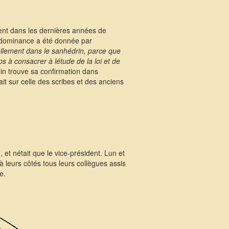
mment dans les dernières années de
prédominance a été donnée par
llement dans le sanhédrin, parce que
ps à consacrer à létude de la loi et de
in trouve sa confirmation dans
ait sur celle des scribes et des anciens
 et nétait que le vice-président. Lun et
à leurs côtés tous leurs collègues assis
e.