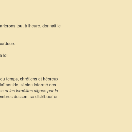
lerons tout à lheure, donnait le
cerdoce.
 loi.
s du temps, chrétiens et hébreux.
 Maïmonide, si bien informé des
es et les Israélites dignes par la
membres dussent se distribuer en