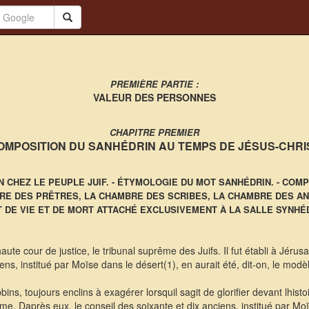
PREMIÈRE PARTIE :
VALEUR DES PERSONNES
CHAPITRE PREMIER
OMPOSITION DU SANHÉDRIN AU TEMPS DE JÉSUS-CHRI
 CHEZ LE PEUPLE JUIF. - ÉTYMOLOGIE DU MOT SANHÉDRIN. - COM
RE DES PRÊTRES, LA CHAMBRE DES SCRIBES, LA CHAMBRE DES ANC
IT DE VIE ET DE MORT ATTACHÉ EXCLUSIVEMENT À LA SALLE SYNHÉ
aute cour de justice, le tribunal suprême des Juifs. Il fut établi à Jérus
ns, institué par Moïse dans le désert(1), en aurait été, dit-on, le modè
s, toujours enclins à exagérer lorsquil sagit de glorifier devant lhistoi
me. Daprès eux, le conseil des soixante et dix anciens, institué par Mo