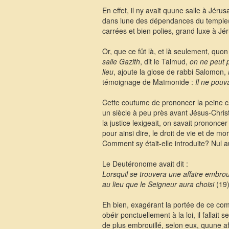
En effet, il ny avait quune salle à Jéru
dans lune des dépendances du temple(13
carrées et bien polies, grand luxe à Jé
Or, que ce fût là, et là seulement, quo
salle Gazith
, dit le Talmud,
on ne peut p
lieu
, ajoute la glose de rabbi Salomon,
témoignage de Maïmonide :
Il ne pouv
Cette coutume de prononcer la peine c
un siècle à peu près avant Jésus-Christ.
la justice lexigeait, on savait prononcer
pour ainsi dire, le droit de vie et de mo
Comment sy était-elle introduite? Nul a
Le Deutéronome avait dit :
Lorsquil se trouvera une affaire embroui
au lieu que le Seigneur aura choisi
(19)
Eh bien, exagérant la portée de ce com
obéir ponctuellement à la loi, il fallait 
de plus embrouillé, selon eux, quune aff