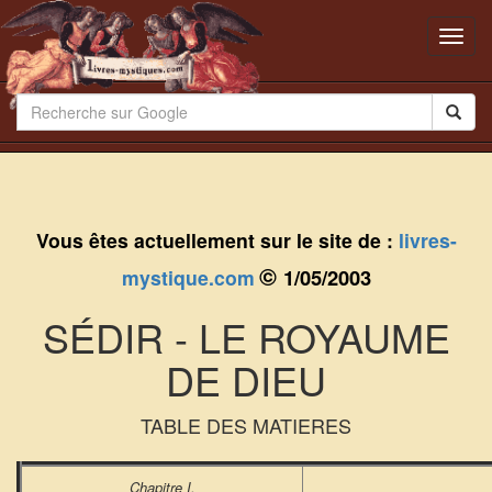
Toggl
navig
Vous êtes actuellement sur le site de :
livres-
©
1/05/2003
mystique.com
SÉDIR - LE ROYAUME
DE DIEU
TABLE DES MATIERES
Chapitre I.