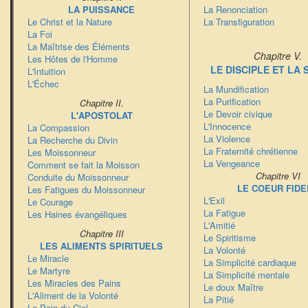
LA PUISSANCE
La Renonciation
Le Christ et la Nature
La Transfiguration
La Foi
La Maîtrise des Éléments
Chapitre V.
Les Hôtes de l'Homme
LE DISCIPLE ET LA 
L'Intuition
L'Échec
La Mundification
La Purification
Chapitre II
.
Le Devoir civique
L'APOSTOLAT
L'Innocence
La Compassion
La Violence
La Recherche du Divin
La Fraternité chrétienne
Les Moissonneur
La Vengeance
Comment se fait la Moisson
Chapitre VI
Conduite du Moissonneur
LE COEUR FIDE
Les Fatigues du Moissonneur
L'Exil
Le Courage
La Fatigue
Les Haines évangéliques
L'Amitié
Chapitre III
Le Spiritisme
LES ALIMENTS SPIRITUELS
La Volonté
Le Miracle
La Simplicité cardiaque
Le Martyre
La Simplicité mentale
Les Miracles des Pains
Le doux Maître
L'Aliment de la Volonté
La Pitié
Le Pain du Ciel