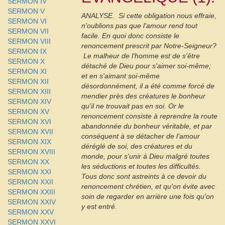
SERMON IV
SERMON V
ANALYSE.  Si cette obligation nous effraie,
SERMON VI
n'oublions pas que l'amour rend tout
SERMON VII
facile. En quoi donc consiste le
SERMON VIII
renoncement prescrit par Notre-Seigneur?
SERMON IX
 Le malheur de l'homme est de s'être
SERMON X
détaché de Dieu pour s'aimer soi-même;
SERMON XI
et en s'aimant soi-même
SERMON XII
désordonnément, il a été comme forcé de
SERMON XIII
mendier près des créatures le bonheur
SERMON XIV
qu'il ne trouvait pas en soi. Or le
SERMON XV
renoncement consiste à reprendre la route
SERMON XVI
abandonnée du bonheur véritable, et par
SERMON XVII
conséquent à se détacher de l'amour
SERMON XIX
déréglé de soi, des créatures et du
SERMON XVIII
monde, pour s'unir à Dieu malgré toutes
SERMON XX
les séductions et toutes les difficultés.
SERMON XXI
Tous donc sont astreints à ce devoir du
SERMON XXII
renoncement chrétien, et qu'on évite avec
SERMON XXIII
soin de regarder en arrière une fois qu'on
SERMON XXIV
y est entré.
SERMON XXV
SERMON XXVI