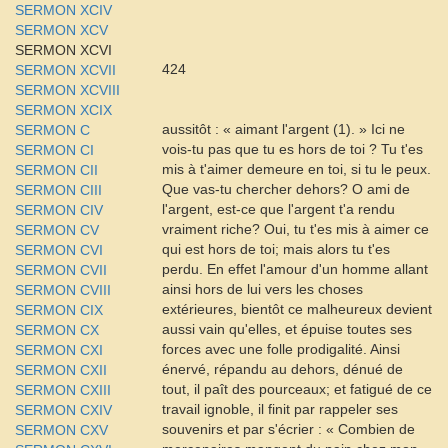
SERMON XCIV
SERMON XCV
SERMON XCVI
424
SERMON XCVII
SERMON XCVIII
SERMON XCIX
aussitôt : « aimant l'argent (1). » Ici ne
SERMON C
vois-tu pas que tu es hors de toi ? Tu t'es
SERMON CI
mis à t'aimer demeure en toi, si tu le peux.
SERMON CII
Que vas-tu chercher dehors? O ami de
SERMON CIII
l'argent, est-ce que l'argent t'a rendu
SERMON CIV
vraiment riche? Oui, tu t'es mis à aimer ce
SERMON CV
qui est hors de toi; mais alors tu t'es
SERMON CVI
perdu. En effet l'amour d'un homme allant
SERMON CVII
ainsi hors de lui vers les choses
SERMON CVIII
extérieures, bientôt ce malheureux devient
SERMON CIX
aussi vain qu'elles, et épuise toutes ses
SERMON CX
forces avec une folle prodigalité. Ainsi
SERMON CXI
énervé, répandu au dehors, dénué de
SERMON CXII
tout, il paît des pourceaux; et fatigué de ce
SERMON CXIII
travail ignoble, il finit par rappeler ses
SERMON CXIV
souvenirs et par s'écrier : « Combien de
SERMON CXV