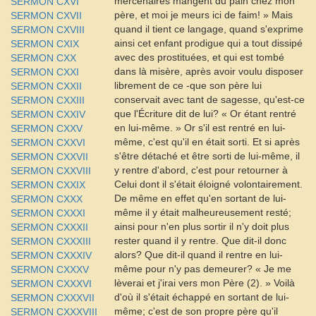
mercenaires mangent du pain chez mon
SERMON CXVI
père, et moi je meurs ici de faim! » Mais
SERMON CXVII
quand il tient ce langage, quand s'exprime
SERMON CXVIII
ainsi cet enfant prodigue qui a tout dissipé
SERMON CXIX
avec des prostituées, et qui est tombé
SERMON CXX
dans là misère, après avoir voulu disposer
SERMON CXXI
librement de ce -que son père lui
SERMON CXXII
conservait avec tant de sagesse, qu'est-ce
SERMON CXXIII
que l'Écriture dit de lui? « Or étant rentré
SERMON CXXIV
en lui-même. » Or s'il est rentré en lui-
SERMON CXXV
même, c'est qu'il en était sorti. Et si après
SERMON CXXVI
s'être détaché et être sorti de lui-même, il
SERMON CXXVII
y rentre d'abord, c'est pour retourner à
SERMON CXXVIII
Celui dont il s'était éloigné volontairement.
SERMON CXXIX
De même en effet qu'en sortant de lui-
SERMON CXXX
même il y était malheureusement resté;
SERMON CXXXI
ainsi pour n'en plus sortir il n'y doit plus
SERMON CXXXII
rester quand il y rentre. Que dit-il donc
SERMON CXXXIII
alors? Que dit-il quand il rentre en lui-
SERMON CXXXIV
même pour n'y pas demeurer? « Je me
SERMON CXXXV
lèverai et j'irai vers mon Père (2). » Voilà
SERMON CXXXVI
d'où il s'était échappé en sortant de lui-
SERMON CXXXVII
même; c'est de son propre père qu'il
SERMON CXXXVIII