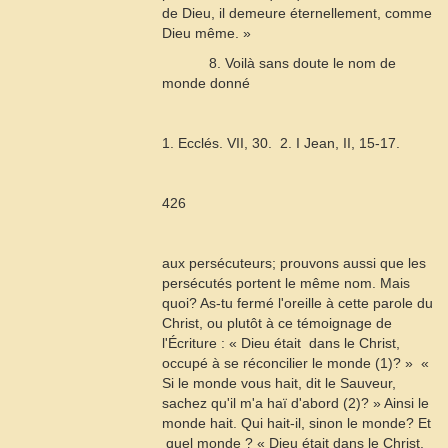
de Dieu, il demeure éternellement, comme
Dieu même. »
8. Voilà sans doute le nom de
monde donné
1. Ecclés. VII, 30.  2. I Jean, II, 15-17.
426
aux persécuteurs; prouvons aussi que les
persécutés portent le même nom. Mais
quoi? As-tu fermé l'oreille à cette parole du
Christ, ou plutôt à ce témoignage de
l'Écriture : « Dieu était
dans le Christ,
occupé à se réconcilier le monde (1)? »  «
Si le monde vous hait, dit le Sauveur,
sachez qu'il m'a haï d'abord (2)? » Ainsi le
monde hait. Qui hait-il, sinon le monde? Et
quel monde ? « Dieu était dans le Christ,