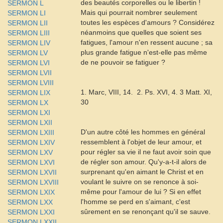
des beautés corporelles ou le libertin !
SERMON L
Mais qui pourrait nombrer seulement
SERMON LI
toutes les espèces d'amours ? Considérez
SERMON LII
néanmoins que quelles que soient ses
SERMON LIII
fatigues, l'amour n'en ressent aucune ; sa
SERMON LIV
plus grande fatigue n'est-elle pas même
SERMON LV
de ne pouvoir se fatiguer ?
SERMON LVI
SERMON LVII
SERMON LVIII
1. Marc, VIII, 14.  2. Ps. XVI, 4. 3 Matt. XI,
SERMON LIX
30
SERMON LX
SERMON LXI
SERMON LXII
D'un autre côté les hommes en général
SERMON LXIII
ressemblent à l'objet de leur amour, et
SERMON LXIV
pour régler sa vie il ne faut avoir soin que
SERMON LXV
de régler son amour. Qu'y-a-t-il alors de
SERMON LXVI
surprenant qu'en aimant le Christ et en
SERMON LXVII
voulant le suivre on se renonce à soi-
SERMON LXVIII
même pour l'amour de lui ? Si en effet
SERMON LXIX
l'homme se perd en s'aimant, c'est
SERMON LXX
sûrement en se renonçant qu'il se sauve.
SERMON LXXI
SERMON LXXII