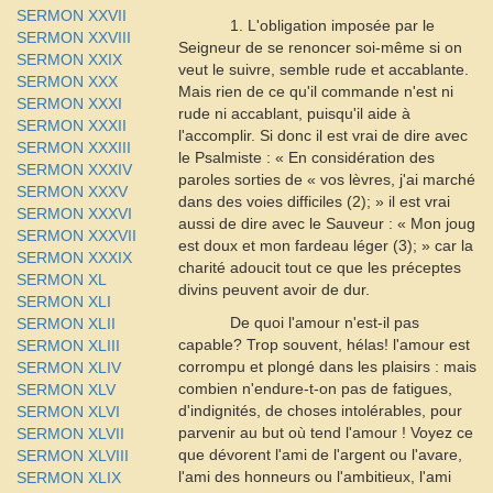
SERMON XXVII
1. L'obligation imposée par le
SERMON XXVIII
Seigneur de se renoncer soi-même si on
SERMON XXIX
veut le suivre, semble rude et accablante.
SERMON XXX
Mais rien de ce qu'il commande n'est ni
SERMON XXXI
rude ni accablant, puisqu'il aide à
SERMON XXXII
l'accomplir. Si donc il est vrai de dire avec
SERMON XXXIII
le Psalmiste : « En considération des
SERMON XXXIV
paroles sorties de « vos lèvres, j'ai marché
SERMON XXXV
dans des voies difficiles (2); » il est vrai
SERMON XXXVI
aussi de dire avec le Sauveur : « Mon joug
SERMON XXXVII
est doux et mon fardeau léger (3); » car la
SERMON XXXIX
charité adoucit tout ce que les préceptes
SERMON XL
divins peuvent avoir de dur.
SERMON XLI
De quoi l'amour n'est-il pas
SERMON XLII
capable? Trop souvent, hélas! l'amour est
SERMON XLIII
corrompu et plongé dans les plaisirs : mais
SERMON XLIV
combien n'endure-t-on pas de fatigues,
SERMON XLV
d'indignités, de choses intolérables, pour
SERMON XLVI
parvenir au but où tend l'amour ! Voyez ce
SERMON XLVII
que dévorent l'ami de l'argent ou l'avare,
SERMON XLVIII
l'ami des honneurs ou l'ambitieux, l'ami
SERMON XLIX