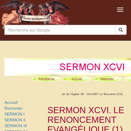
Toggl
navig
rte de l'église 38 - CH-1897 Le Bouveret (VS)
Accueil
SERMON XCVI. LE
Remonter
SERMON I
RENONCEMENT
SERMON II
SERMON III
EVANGÉLIQUE (1).