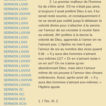
2. Le premier malheur de l'homme
SERMON LXXIII
fut de s'être aimé. S'il ne s'était pas aimé,
SERMON LXXIV
si toujours il avait préféré Dieu à soi, il lui
SERMON XXXVIII
serait resté soumis, et conséquemment il
SERMON LXXV
ne se serait pas oublié jusqu'à délaisser la
SERMON LXXVI
volonté divine pour s'attacher à la sienne;
SERMON LXXVII
car l'amour de soi consiste à vouloir faire
SERMON LXXVIII
sa volonté. Ah! préfère à la tienne la
SERMON LXXIX
volonté de Dieu; apprends à t'aimer en ne
SERMON LXXX
t'aimant pas. L'Apôtre ne met-il pas
SERMON LXXXI
l'amour de soi au nombre des vices quand
SERMON LXXXII
il dit : « Il y aura des hommes s'aimant
SERMON LXXXIII
eux-mêmes (1)? » Or en s'aimant reste-t-
SERMON LXXXIV
on en soi? On ne s'aime qu'en
SERMON LXXXV
abandonnant Dieu; mais alors l'amour
SERMON LXXXVI
même de soi pousse à l'amour des choses
SERMON LXXXVII
extérieures. Aussi, après avoir dit : « Il y
SERMON LXXXVIII
aura des hommes s'aimant eux-mêmes; »
SERMON LXXXIX
l'Apôtre ajoute
SERMON XC
SERMON XCI
SERMON XCII
1. I Tim. III, 2.
SERMON XCIII