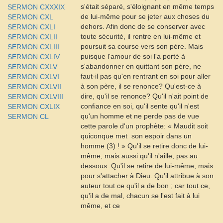
s'était séparé, s'éloignant en même temps
SERMON CXXXIX
de lui-même pour se jeter aux choses du
SERMON CXL
dehors. Afin donc de se conserver avec
SERMON CXLI
toute sécurité, il rentre en lui-même et
SERMON CXLII
poursuit sa course vers son père. Mais
SERMON CXLIII
puisque l'amour de soi l'a porté à
SERMON CXLIV
s'abandonner en quittant son père, ne
SERMON CXLV
faut-il pas qu'en rentrant en soi pour aller
SERMON CXLVI
à son père, il se renonce? Qu'est-ce à
SERMON CXLVII
dire, qu'il se renonce? Qu'il n'ait point de
SERMON CXLVIII
confiance en soi, qu'il sente qu'il n'est
SERMON CXLIX
qu'un homme et ne perde pas de vue
SERMON CL
cette parole d'un prophète: « Maudit soit
quiconque met
son espoir dans un
homme (3) ! » Qu'il se retire donc de lui-
même, mais aussi qu'il n'aille, pas au
dessous. Qu'il se retire de lui-même, mais
pour s'attacher à Dieu. Qu'il attribue à son
auteur tout ce qu'il a de bon ; car tout ce,
qu'il a de mal, chacun se l'est fait à lui
même, et ce