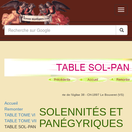
Toggl
navig
rte de l'église 38 - CH-1897 Le Bouveret (VS)
Accueil
SOLENNITÉS ET
Remonter
TABLE TOME VI
PANÉGYRIQUES
TABLE TOME VII
TABLE SOL-PAN