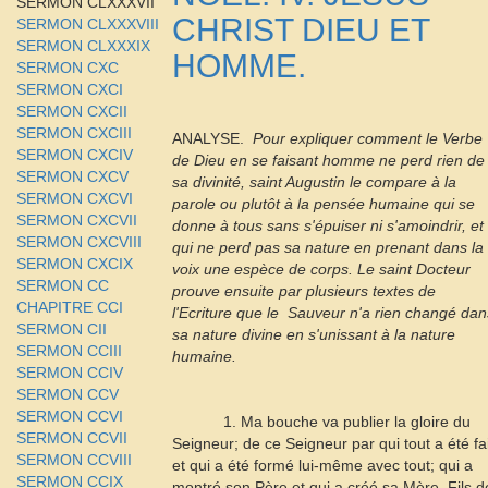
SERMON CLXXXVII
CHRIST DIEU ET
SERMON CLXXXVIII
SERMON CLXXXIX
HOMME.
SERMON CXC
SERMON CXCI
SERMON CXCII
SERMON CXCIII
ANALYSE. 
Pour expliquer comment le Verbe
SERMON CXCIV
de Dieu en se faisant homme ne perd rien de
SERMON CXCV
sa divinité, saint Augustin le compare à la
SERMON CXCVI
parole ou plutôt à la pensée humaine qui se
SERMON CXCVII
donne à tous sans s'épuiser ni s'amoindrir, et
SERMON CXCVIII
qui ne perd pas sa nature en prenant dans la
SERMON CXCIX
voix une espèce de corps. Le saint Docteur
SERMON CC
prouve ensuite par plusieurs textes de
CHAPITRE CCI
l'Ecriture que le
Sauveur n'a rien changé dan
SERMON CII
sa nature divine en s'unissant à la nature
SERMON CCIII
humaine.
SERMON CCIV
SERMON CCV
SERMON CCVI
1. Ma bouche va publier la gloire du
SERMON CCVII
Seigneur; de ce Seigneur par qui tout a été fai
SERMON CCVIII
et qui a été formé lui-même avec tout; qui a
SERMON CCIX
montré son Père et qui a créé sa Mère. Fils d