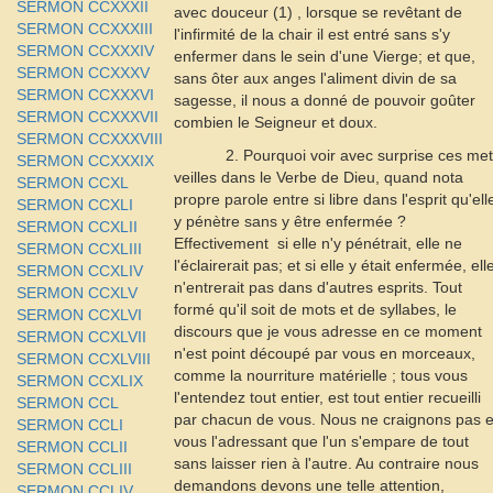
SERMON CCXXXII
avec douceur (1
) ,
lorsque se revêtant de
SERMON CCXXXIII
l'infirmité de la chair il est entré sans s'y
SERMON CCXXXIV
enfermer dans le sein d'une Vierge; et que,
SERMON CCXXXV
sans ôter aux anges l'aliment divin de sa
SERMON CCXXXVI
sagesse, il nous a donné de pouvoir goûter
SERMON CCXXXVII
combien le Seigneur et doux.
SERMON CCXXXVIII
2. Pourquoi voir avec surprise ces met
SERMON CCXXXIX
veilles
dans le Verbe de Dieu, quand nota
SERMON CCXL
propre parole entre si libre dans l'esprit qu'ell
SERMON CCXLI
y pénètre sans y être enfermée ?
SERMON CCXLII
Effectivement
si elle n'y pénétrait, elle ne
SERMON CCXLIII
l'éclairerait pas; et si elle y était enfermée, ell
SERMON CCXLIV
n'entrerait pas dans d'autres esprits. Tout
SERMON CCXLV
formé qu'il soit de mots et de syllabes, le
SERMON CCXLVI
discours que je vous adresse en ce moment
SERMON CCXLVII
n'est point découpé par vous en morceaux,
SERMON CCXLVIII
comme la nourriture matérielle ; tous vous
SERMON CCXLIX
l'entendez tout entier, est tout entier recueilli
SERMON CCL
par chacun de vous. Nous ne craignons pas 
SERMON CCLI
vous l'adressant que l'un s'empare de tout
SERMON CCLII
sans laisser rien à l'autre. Au contraire nous
SERMON CCLIII
demandons devons une telle attention,
SERMON CCLIV