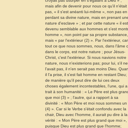
croyait pas usurper en s'égalant à Dieu » ;
mais afin de devenir pour nous ce qu'il n'était
pas, « il s'est anéanti lui-même », non pas en
perdant sa divine nature, mais en prenant un
nature d'esclave » ; et par cette nature « il est
devenu semblable aux hommes et s'est mont
homme », non point par sa propre substance,
mais « par l'extérieur (2) ». Par l'extérieur, car
tout ce que nous sommes, nous, dans l'âme 
dans le corps, est notre nature ; pour Jésus-
Christ, c'est l'extérieur. Si nous navions notre
nature, nous n'existerions pas; pour lui, s'il ne
l'avait pas, il n'en serait pas moins Dieu. Qua
il l'a prise, il s'est fait homme en restant Dieu;
de manière qu'il peut dire de lui ces deux
choses également incontestables, l'une, qui a
trait à son humanité : « Le Père est plus gran
que moi (3) » ; l'autre, qui a rapport à sa
divinité : « Mon Père et moi nous sommes un
(4) ». Car si le Verbe s'était confondu avec la
chair, Dieu avec l'homme, il aurait pu dire à la
vérité : « Mon Père est plus grand que moi »,
puisque Dieu est plus grand que l'homme;