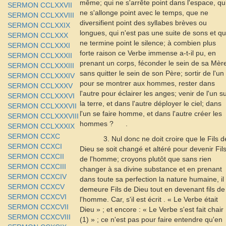
même; qui ne s'arrête point dans l'espace, qu
SERMON CCLXXVII
ne s'allonge point avec le temps, que ne
SERMON CCLXXVIII
diversifient point des syllabes brèves ou
SERMON CCLXXIX
longues, qui n'est pas une suite de sons et q
SERMON CCLXXX
ne termine point le silence; à combien plus
SERMON CCLXXXI
forte raison ce Verbe immense a-t-il pu, en
SERMON CCLXXXII
prenant un corps, féconder le sein de sa Mèr
SERMON CCLXXXIII
sans quitter le sein de son Père; sortir de l'un
SERMON CCLXXXIV
pour se montrer aux hommes, rester dans
SERMON CCLXXXV
l'autre pour éclairer les anges; venir de l'un s
SERMON CCLXXXVI
la terre, et dans l'autre déployer le ciel; dans
SERMON CCLXXXVII
l'un se faire homme, et dans l'autre créer les
SERMON CCLXXXVIII
hommes ?
.
SERMON CCLXXXIX
SERMON CCXC
3. Nul donc ne doit croire que le Fils d
SERMON CCXCI
Dieu se soit changé et altéré pour devenir Fil
SERMON CCXCII
de l'homme; croyons plutôt que sans rien
SERMON CCXCIII
changer à sa divine substance et en prenant
SERMON CCXCIV
dans toute sa perfection la nature humaine, il
SERMON CCXCV
demeure Fils de Dieu tout en devenant fils de
SERMON CCXCVI
l'homme. Car, s'il est
écrit .
« Le Verbe était
SERMON CCXCVII
Dieu » ; et encore : « Le Verbe s'est fait chair
SERMON CCXCVIII
(1) » ; ce n'est pas pour faire entendre qu'en