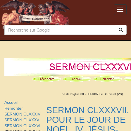
Toggl
navig
rte de l'église 38 - CH-1897 Le Bouveret (VS)
Accueil
SERMON CLXXXVII.
Remonter
SERMON CLXXXIV
POUR LE JOUR DE
SERMON CLXXXV
SERMON CLXXXVI
NOEL. IV. JÉSUS-