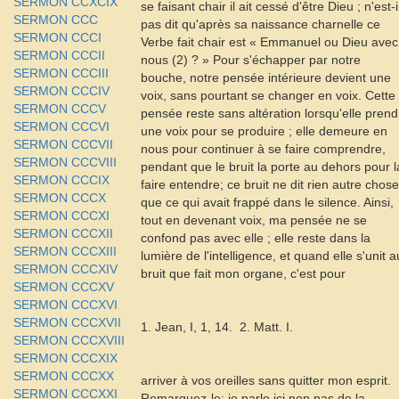
SERMON CCXCIX
se faisant chair il ait cessé d'être Dieu ; n'est-i
SERMON CCC
pas dit qu'après sa naissance charnelle ce
SERMON CCCI
Verbe fait chair est « Emmanuel ou Dieu avec
SERMON CCCII
nous (2) ? » Pour s'échapper par notre
SERMON CCCIII
bouche, notre pensée intérieure devient une
SERMON CCCIV
voix, sans pourtant se changer en voix. Cette
SERMON CCCV
pensée reste sans altération lorsqu'elle prend
SERMON CCCVI
une voix pour se produire ; elle demeure en
SERMON CCCVII
nous pour continuer à se faire comprendre,
SERMON CCCVIII
pendant que le bruit la porte au dehors pour l
SERMON CCCIX
faire entendre; ce bruit ne dit rien autre chose
SERMON CCCX
que ce qui avait frappé dans le silence. Ainsi,
SERMON CCCXI
tout en devenant voix, ma pensée ne se
SERMON CCCXII
confond pas avec elle ; elle reste dans la
SERMON CCCXIII
lumière de l'intelligence, et quand elle s'unit a
SERMON CCCXIV
bruit que fait mon organe, c'est pour
SERMON CCCXV
SERMON CCCXVI
SERMON CCCXVII
1. Jean, I, 1, 14.  2. Matt. I.
SERMON CCCXVIII
SERMON CCCXIX
SERMON CCCXX
arriver
à vos oreilles sans quitter mon esprit.
SERMON CCCXXI
Remarquez-le: je parle ici non pas de la