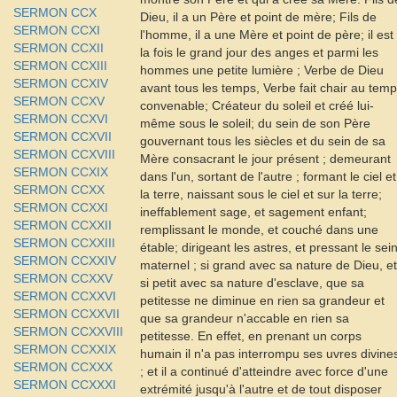
SERMON CCX
Dieu, il a un Père et point de mère; Fils de
SERMON CCXI
l'homme, il a une Mère et point de père; il est
SERMON CCXII
la fois le grand jour des anges et parmi les
SERMON CCXIII
hommes une petite lumière ; Verbe de Dieu
SERMON CCXIV
avant tous les temps, Verbe fait chair au tem
SERMON CCXV
convenable; Créateur du soleil et créé lui-
SERMON CCXVI
même sous le soleil; du sein de son Père
SERMON CCXVII
gouvernant tous les siècles et du sein de sa
SERMON CCXVIII
Mère consacrant le jour présent ; demeurant
SERMON CCXIX
dans l'un, sortant de l'autre ; formant le ciel et
SERMON CCXX
la terre, naissant sous le ciel et sur la terre;
SERMON CCXXI
ineffablement sage, et sagement enfant;
SERMON CCXXII
remplissant le monde, et couché dans une
SERMON CCXXIII
étable; dirigeant les astres, et pressant le sei
SERMON CCXXIV
maternel ; si grand avec sa nature de Dieu, et
SERMON CCXXV
si petit avec sa nature d'esclave, que sa
SERMON CCXXVI
petitesse ne diminue en rien sa grandeur et
SERMON CCXXVII
que sa grandeur n'accable en rien sa
SERMON CCXXVIII
petitesse. En effet, en prenant un corps
SERMON CCXXIX
humain il n'a pas interrompu ses uvres divine
SERMON CCXXX
; et il a continué d'atteindre avec force d'une
SERMON CCXXXI
extrémité jusqu'à l'autre et de tout disposer