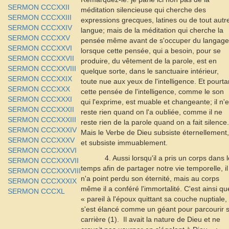
SERMON CCCXXII
méditation silencieuse qui cherche des
SERMON CCCXXIII
expressions grecques, latines ou de tout autr
SERMON CCCXXIV
langue; mais de la méditation qui cherche la
SERMON CCCXXV
pensée même avant de s'occuper du langage
SERMON CCCXXVI
lorsque cette pensée, qui a besoin, pour se
SERMON CCCXXVII
produire, du vêtement de la parole, est en
SERMON CCCXXVIII
quelque sorte, dans le sanctuaire intérieur,
SERMON CCCXXIX
toute nue aux yeux de l'intelligence. Et pourta
SERMON CCCXXX
cette pensée de l'intelligence, comme le son
SERMON CCCXXXI
qui l'exprime, est muable et changeante; il n'
SERMON CCCXXXII
reste rien quand on l'a oubliée, comme il ne
SERMON CCCXXXIII
reste rien de la parole quand on a fait silence.
SERMON CCCXXXIV
Mais le Verbe de Dieu subsiste éternellement,
SERMON CCCXXXV
et subsiste immuablement.
SERMON CCCXXXVI
4. Aussi lorsqu'il a pris un corps dans 
SERMON CCCXXXVII
temps afin de partager notre vie temporelle, il
SERMON CCCXXXVIII
n'a point perdu son éternité, mais au corps
SERMON CCCXXXIX
même il a conféré l'immortalité. C'est ainsi qu
SERMON CCCXL
« pareil à l'époux quittant sa couche nuptiale, 
s'est élancé comme un géant pour parcourir 
carrière (1).  Il avait la nature de Dieu et ne